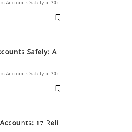
am Accounts Safely in 202
rom a simple messaging ap
communication, business,
👍👍
counts Safely: A
am Accounts Safely in 202
rom a simple messaging ap
communication, business,
👍👍
Accounts: 17 Reli