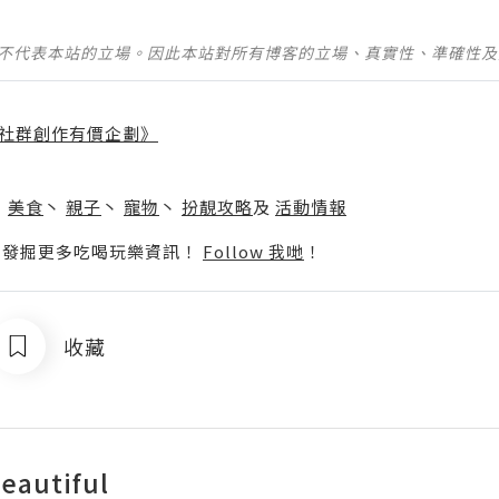
並不代表本站的立場。因此本站對所有博客的立場、真實性、準確性
社群創作有價企劃》
】
丶
美食
丶
親子
丶
寵物
丶
扮靚攻略
及
活動情報
p啦！發掘更多吃喝玩樂資訊！
Follow 我哋
！
收藏
eautiful