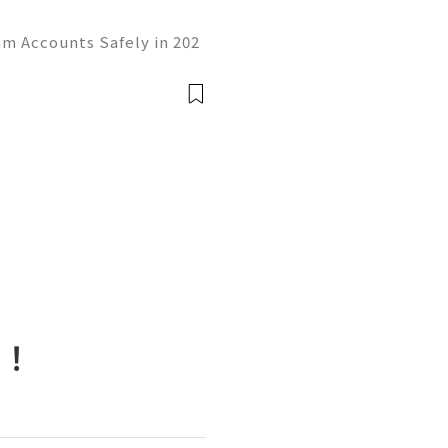
am Accounts Safely in 202
rom a simple messaging ap
communication, business,
👍👍
南！