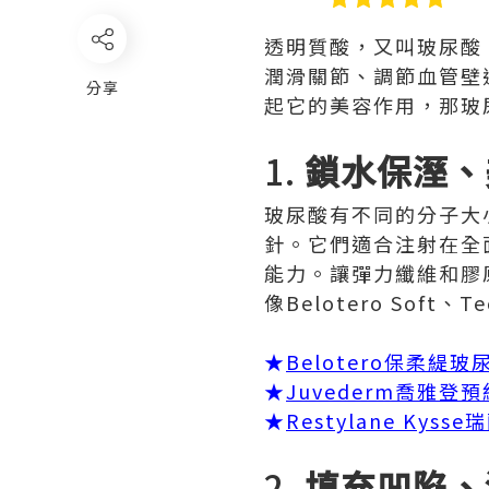
透明質酸，又叫玻尿酸
潤滑關節、調節血管壁
分享
起它的美容作用，那玻
1.
鎖水保溼、
玻尿酸有不同的分子大
針。它們適合注射在全
能力。讓彈力纖維和膠
像Belotero Soft、
★
Belotero保柔緹
★
Juvederm喬雅登
★
Restylane Ky
2.
填充凹陷、