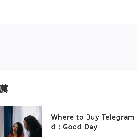
薦
Where to Buy Telegram 
d : Good Day