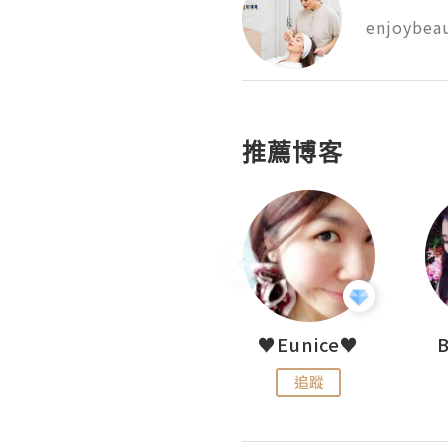
enjoybeau
推薦博客
LoveCath 夏沫
♥Eunice♥
追蹤
追蹤