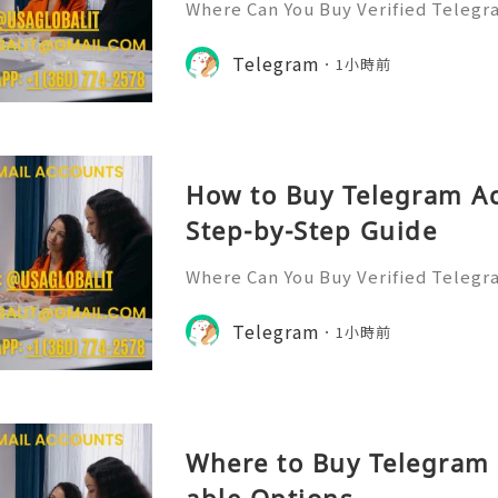
Where Can You Buy Verified Telegr
6? Telegram has rapidly evolved f
p to a multifaceted platform for 
Telegram
1小時前
and community 👍👍👍👍👍👍👍👍👍
How to Buy Telegram Ac
Step-by-Step Guide
Where Can You Buy Verified Telegr
6? Telegram has rapidly evolved f
p to a multifaceted platform for 
Telegram
1小時前
and community 👍👍👍👍👍👍👍👍👍
Where to Buy Telegram 