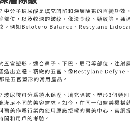
？中分子玻尿酸是填充凹陷和深層除皺的百變功效
等部位，以及較深的皺紋，像法令紋、頸紋等。通
elotero Balance、Restylane Lidocain
於五官塑形，適合鼻子、下巴、眉弓等部位，注射
立體、精緻的五官。像Restylane Defyne、Bel
x等，都是五官塑形的常用產品。
？玻尿酸可分爲鎖水保溼、填充除皺、塑形3個類別
能滿足不同的美容需求。如今，在同一個醫美機構
科醫美作爲行業內使用原廠授權的醫美中心，官網
時間和用戶的考驗。