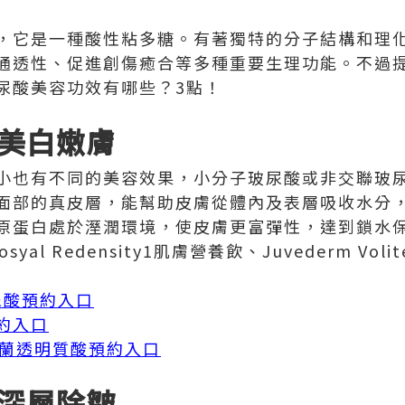
，它是一種酸性粘多糖。有著獨特的分子結構和理
通透性、促進創傷癒合等多種重要生理功能。不過
尿酸美容功效有哪些？3點！
美白嫩膚
小也有不同的美容效果，小分子玻尿酸或非交聯玻
面部的真皮層，能幫助皮膚從體內及表層吸收水分
原蛋白處於溼潤環境，使皮膚更富彈性，達到鎖水
Teosyal Redensity1肌膚營養飲、Juvederm 
玻尿酸預約入口
預約入口
sse瑞蘭透明質酸預約入口
深層除皺