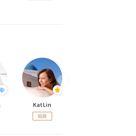
杜
KatLin
Missmiki 米奇小姐
追蹤
追蹤