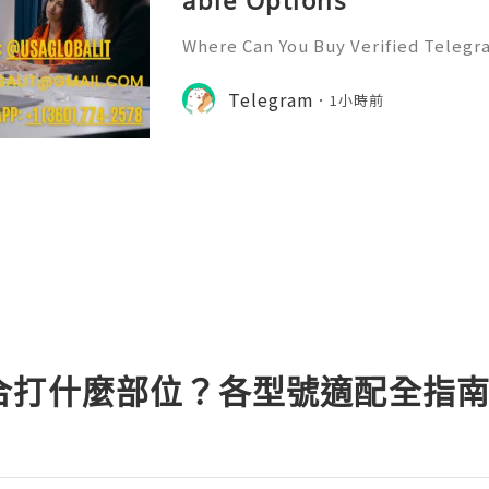
able Options
Where Can You Buy Verified Telegr
6? Telegram has rapidly evolved f
p to a multifaceted platform for 
Telegram
1小時前
and community 👍👍👍👍👍👍👍👍👍
合打什麼部位？各型號適配全指