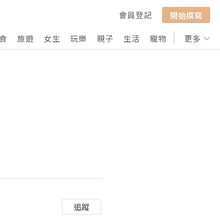
會員登記
開始撰寫
食
旅遊
女生
玩樂
親子
生活
寵物
行山
更多
打卡
追蹤