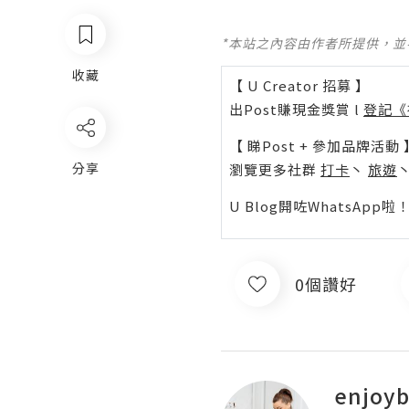
*本站之內容由作者所提供，
收藏
【 U Creator 招募 】
出Post賺現金獎賞 l
登記《
【 睇Post + 參加品牌活動 
分享
瀏覽更多社群
打卡
丶
旅遊
U Blog開咗WhatsAp
0個讚好
enjoyb