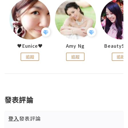
h 夏沫
♥Eunice♥
Amy Ng
追蹤
追蹤
追蹤
發表評論
登入
發表評論