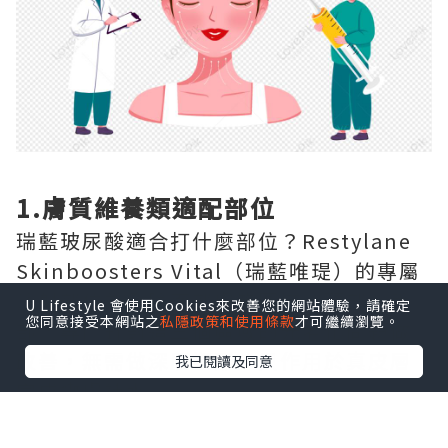
1.膚質維養類適配部位
瑞藍玻尿酸適合打什麼部位？Restylane
Skinboosters Vital（瑞藍唯瑅）的專屬
注射部位為全臉面部膚質區域、頸部、手
U Lifestyle 會使用Cookies來改善您的網站體驗，請確定
您同意接受本網站之
私隱政策和使用條款
才可繼續瀏覽。
部，專門針對這三個區域的光老化問題做
改善，無需做深層塑形，只作用於真皮層
我已閱讀及同意
完成嫩膚補水。