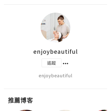
enjoybeautiful
追蹤
enjoybeautiful
推薦博客