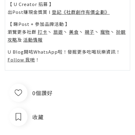
【 U Creator 招募 】
出Post賺現金獎賞 l
登記《社群創作有價企劃》
【 睇Post + 參加品牌活動 】
瀏覽更多社群
打卡
丶
旅遊
丶
美食
丶
親子
丶
寵物
丶
扮靚
攻略
及
活動情報
U Blog開咗WhatsApp啦！發掘更多吃喝玩樂資訊！
Follow 我哋
！
0個讚好
收藏