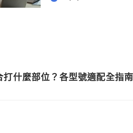
cord: usadigitalhub 💫💎💲💫🌐✨💎
合打什麼部位？各型號適配全指