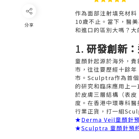
作為面部注射填充材料
10歲不止。當下，醫
分享
和進口的區別大嗎？大
1.
研發創新：
童顏針起源於海外，貴
市，往往要歷經十餘年
市。Sculptra作
的研究和臨床應用上一直領
於皮膚三層結構（表皮
度。在香港中環專科醫
行業正貨，打一組Scul
★
Derma Veil童顏
★
Sculptra 童顏針