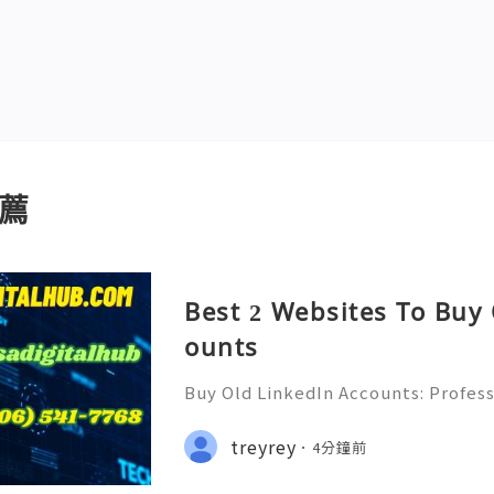
薦
Best 2 Websites To Buy
ounts
Buy Old LinkedIn Accounts: Profess
rivacy Protection & Responsible
ide 2026) 💫💎💲💫🌐✨💎Fast & Rel
treyrey
4分鐘前
rt 💫💎💲💫🌐✨💎WhatsApp :+1 (506)