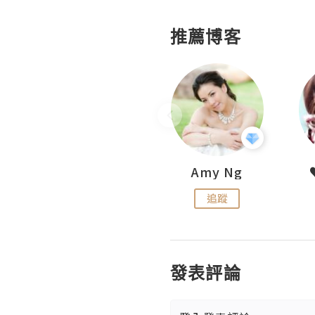
推薦博客
LoveCath 夏沫
Amy Ng
追蹤
追蹤
發表評論