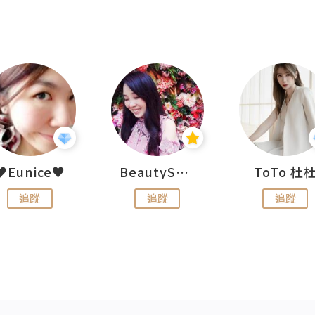
♥Eunice♥
BeautySearch
ToTo 杜
追蹤
追蹤
追蹤