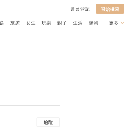
會員登記
開始撰寫
食
旅遊
女生
玩樂
親子
生活
寵物
行山
更多
打卡
！
追蹤