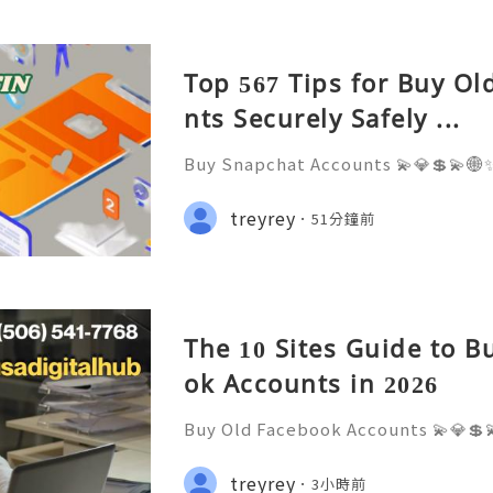
Top 567 Tips for Buy O
nts Securely Safely ...
Buy Snapchat Accounts 💫💎💲💫🌐✨
stomer Support 💫💎💲💫🌐✨💎What
💫💎💲💫🌐✨💎Telegram: @usadigita
treyrey
51分鐘前
d: usadigitalhub 💫💎💲💫🌐✨💎Ema
l
The 10 Sites Guide to B
ok Accounts in 2026
Buy Old Facebook Accounts 💫💎💲
7 Customer Support 💫💎💲💫🌐✨💎W
68 💫💎💲💫🌐✨💎Telegram: @usadig
treyrey
3小時前