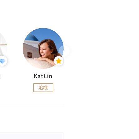
杜
KatLin
Missmiki 米奇小姐
追蹤
追蹤