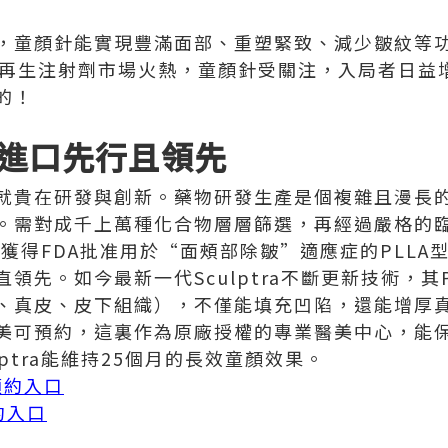
，童顏針能實現豐滿面部、重塑緊致、減少皺紋等
美再生注射劑市場火熱，童顏針受關注，入局者日益
的！
進口先行且領先
就貴在研發與創新。藥物研發生產是個複雜且漫長
。需對成千上萬種化合物層層篩選，再經過嚴格的
為首個獲得FDA批准用於“面頰部除皺”適應症的PLL
先。如今最新一代Sculptra不斷更新技術，其PLL
、真皮、皮下組織），不僅能填充凹陷，還能增厚
美可預約，這裏作為原廠授權的專業醫美中心，能
ptra能維持25個月的長效童顏效果。
針預約入口
預約入口