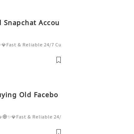
ld Snapchat Accou
💎Fast & Reliable 24/7 Cu
sApp :+1 (506) 541-7768
lhub 💫💎💲💫🌐✨💎Discor
il:usadigitalhubsell@gmai
uying Old Facebo
🌐✨💎Fast & Reliable 24/
hatsApp :+1 (506) 541-77
italhub 💫💎💲💫🌐✨💎Dis