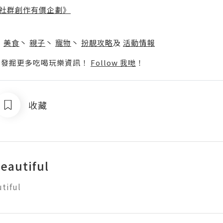
社群創作有價企劃》
】
丶
美食
丶
親子
丶
寵物
丶
扮靚攻略
及
活動情報
p啦！發掘更多吃喝玩樂資訊！
Follow 我哋
！
收藏
eautiful
tiful