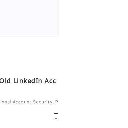
 Old LinkedIn Acc
ional Account Security, P
 Management (Complete Gu
iable 24/7 Customer Suppo
 541-7