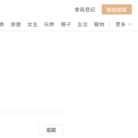
會員登記
開始撰寫
食
旅遊
女生
玩樂
親子
生活
寵物
行山
更多
打卡
追蹤