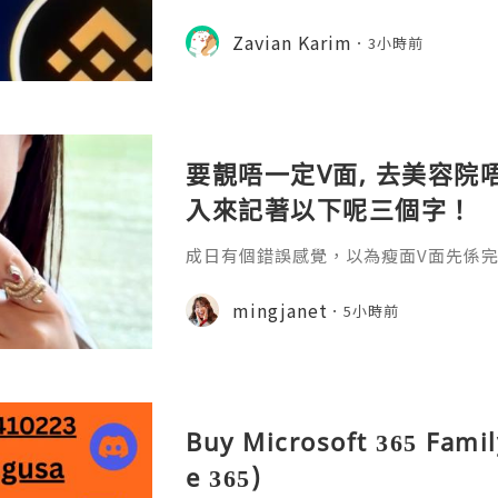
f modern financial management. Wi
banking platforms, people can no
Zavian Karim
3小時前
tor transactions, and manage
要靚唔一定V面, 去美容院唔
入來記著以下呢三個字！
成日有個錯誤感覺，以為瘦面V面先係完美
咗Bare做Ohio呢一個療程 😱估唔到！
療程係=做Duo Tite + Oligio 呢2
mingjanet
5小時前
Buy Microsoft 365 Famil
e 365)