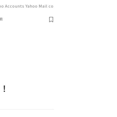
oo Accounts Yahoo Mail co
people worldwide for pers
respondence, and online a
前
南！