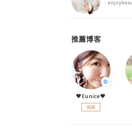
enjoybeau
推薦博客
LoveCath 夏沫
♥Eunice♥
追蹤
追蹤