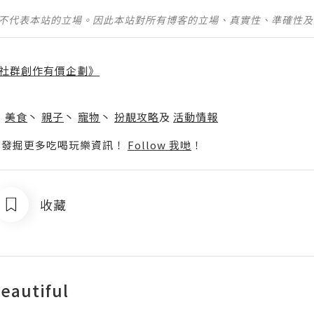
並不代表本站的立場。因此本站對所有博客的立場、真實性、準確性
社群創作有價企劃》
】
丶
美食
丶
親子
丶
寵物
丶
扮靚攻略
及
活動情報
p啦！發掘更多吃喝玩樂資訊！
Follow 我哋
！
收藏
eautiful