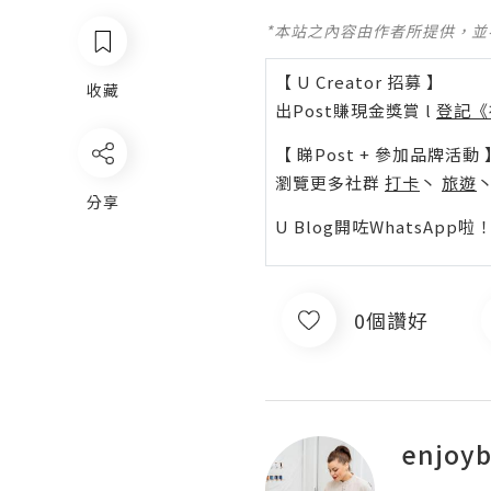
*本站之內容由作者所提供，
【 U Creator 招募 】
收藏
出Post賺現金獎賞 l
登記《
【 睇Post + 參加品牌活動 
瀏覽更多社群
打卡
丶
旅遊
分享
U Blog開咗WhatsAp
0個讚好
enjoyb