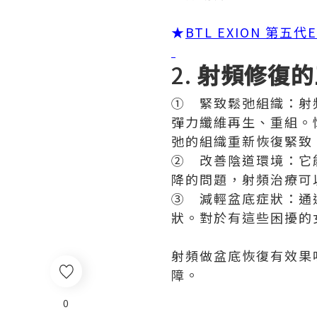
★
BTL EXION 第五代
2.
射頻修復的
① 緊致鬆弛組織：射
彈力纖維再生、重組。
弛的組織重新恢復緊致
② 改善陰道環境：它
降的問題，射頻治療可
③ 減輕盆底症狀：通
狀。對於有這些困擾的
射頻做盆底恢復有效果
障。
0