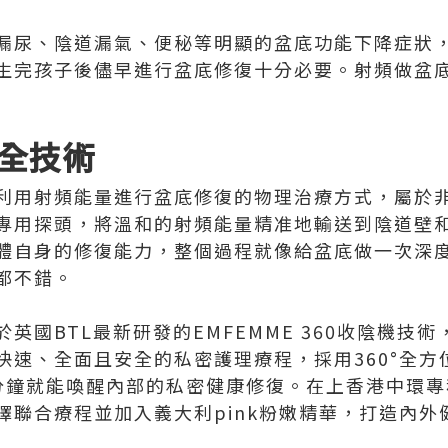
漏尿、陰道漏氣、便秘等明顯的盆底功能下降症狀
生完孩子後儘早進行盆底修復十分必要。射頻做盆
全技術
利用射頻能量進行盆底修復的物理治療方式，屬於
專用探頭，將溫和的射頻能量精准地輸送到陰道壁
體自身的修復能力，整個過程就像給盆底做一次深
都不錯。
英國BTL最新研發的EMFEMME 360收陰機技
快速、全面且安全的私密護理療程，採用360°全方
分鐘就能喚醒內部的私密健康修復。在上香港中環專
擇聯合療程並加入義大利pink粉嫩精華，打造內外