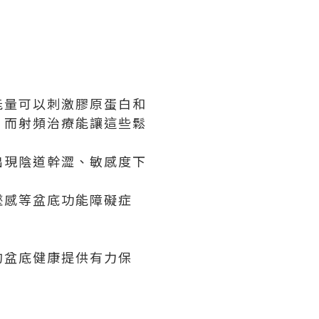
能量可以刺激膠原蛋白和
，而射頻治療能讓這些鬆
出現陰道幹澀、敏感度下
墜感等盆底功能障礙症
的盆底健康提供有力保