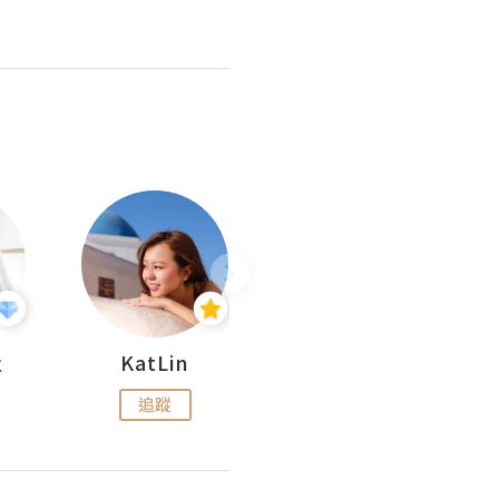
杜
KatLin
Missmiki 米奇小姐
追蹤
追蹤