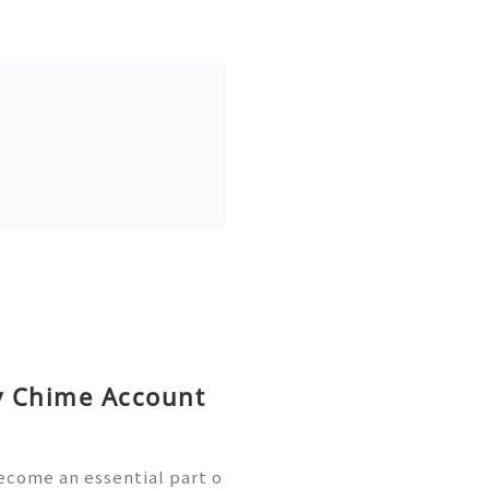
uy Chime Account
ecome an essential part o