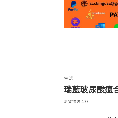
生活
瑞藍玻尿酸適
瀏覽次數:183