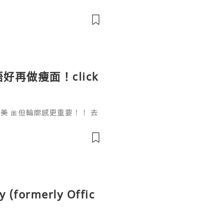
th the growth of mobile
w handle payments, moni
好再做瘦面！click
 🎀但輪廓感更重要！！ 去
做一次已經勁有效果！ Ohio
部機 ✨簡直係天衣無縫!
y (formerly Offic