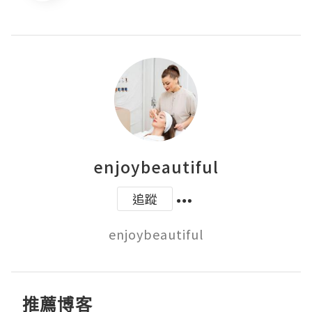
enjoybeautiful
追蹤
enjoybeautiful
推薦博客