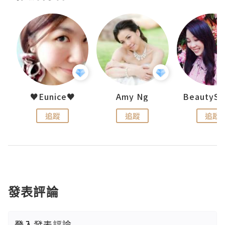
h 夏沫
♥Eunice♥
Amy Ng
追蹤
追蹤
追蹤
發表評論
登入
發表評論