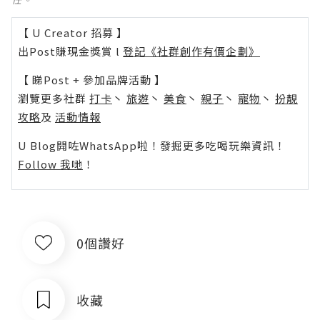
【 U Creator 招募 】
出Post賺現金獎賞 l
登記《社群創作有價企劃》
【 睇Post + 參加品牌活動 】
瀏覽更多社群
打卡
丶
旅遊
丶
美食
丶
親子
丶
寵物
丶
扮靚
攻略
及
活動情報
U Blog開咗WhatsApp啦！發掘更多吃喝玩樂資訊！
Follow 我哋
！
0個讚好
收藏