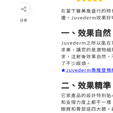
在當下醫美風盛行的時代
邊。Juvederm效
分享
一、效果自然
Juvederm之所以
求美，講究的是潤物細無
求，注射後效果自然，
了不少麻煩。
★
Juvederm喬雅登
二、效果精準
它家產品的設計特別貼心
和支撐力度上都不一樣
眼周和脣部這四大類。