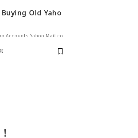
r Buying Old Yaho
oo Accounts Yahoo Mail co
people worldwide for pers
respondence, and online a
前
南！