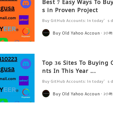
Best 7 Easy Ways To Bu
s in Proven Project
Buy GitHub Accounts: In today’s d
velopment and online collaborati
n ever. GitHub has become one of 
Buy Old Yahoo Accoun
2小時
forms for developers, compa
Top 36 Sites To Buying
nts In This Year ...
Buy GitHub Accounts: In today’s d
velopment and online collaborati
n ever. GitHub has become one of 
Buy Old Yahoo Accoun
2小時
forms for developers, compa