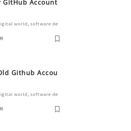
y GitHub Account
igital world, software de
on are more important tha
the most widely used plat
前
 Old Github Accou
igital world, software de
on are more important tha
the most widely used plat
前