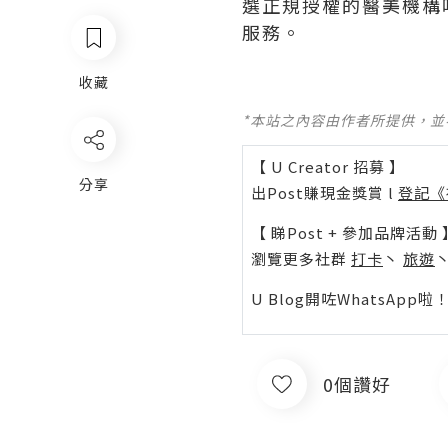
選正規授權的醫美機構
服務。
收藏
*本站之內容由作者所提供，
【 U Creator 招募 】
分享
出Post賺現金獎賞 l
登記《
【 睇Post + 參加品牌活動 
瀏覽更多社群
打卡
丶
旅遊
U Blog開咗WhatsAp
0個讚好