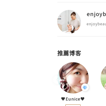
enjoyb
enjoybeau
推薦博客
LoveCath 夏沫
♥Eunice♥