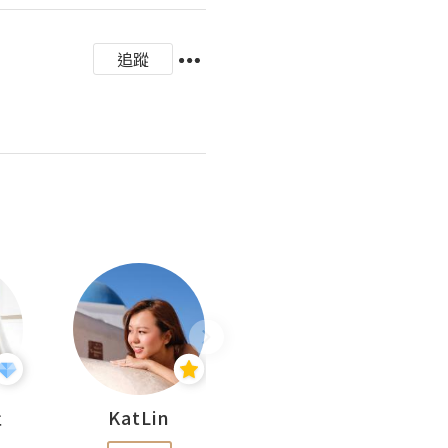
追蹤
杜
KatLin
Missmiki 米奇小姐