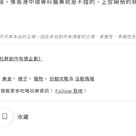
哦。像香港中環專科醫美就是不錯的，上官網預約
並不代表本站的立場。因此本站對所有博客的立場、真實性、準確性
社群創作有價企劃》
】
丶
美食
丶
親子
丶
寵物
丶
扮靚攻略
及
活動情報
p啦！發掘更多吃喝玩樂資訊！
Follow 我哋
！
收藏