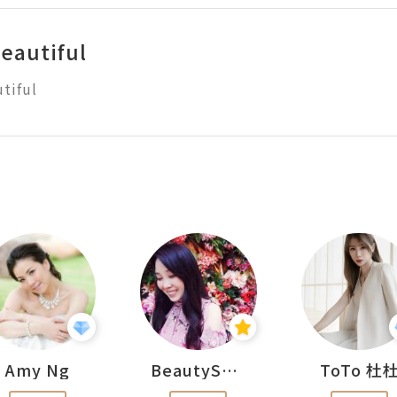
eautiful
tiful
Amy Ng
BeautySearch
ToTo 杜