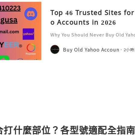
Top 46 Trusted Sites fo
o Accounts in 2026
Why You Should Never Buy Old Yah
ntinues to be used by millions of 
onal communication, business cor
Buy Old Yahoo Accoun
2小時
ccount recovery. Because of
合打什麼部位？各型號適配全指