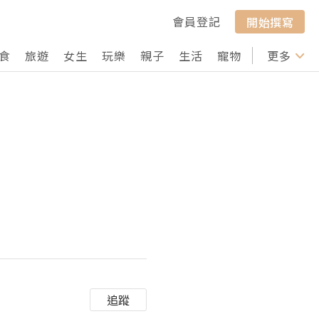
會員登記
開始撰寫
食
旅遊
女生
玩樂
親子
生活
寵物
行山
更多
打卡
追蹤