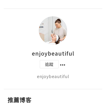
enjoybeautiful
追蹤
enjoybeautiful
推薦博客