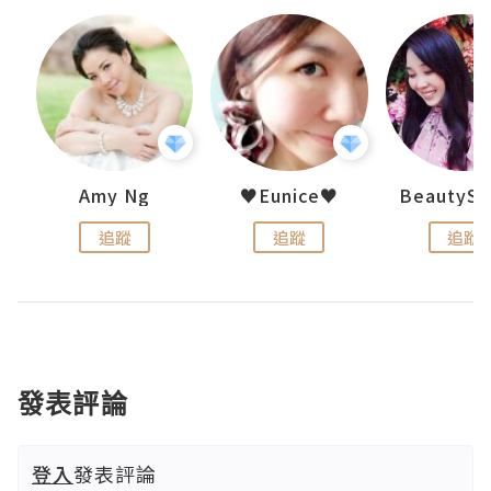
h 夏沫
Amy Ng
♥Eunice♥
追蹤
追蹤
追蹤
發表評論
登入
發表評論