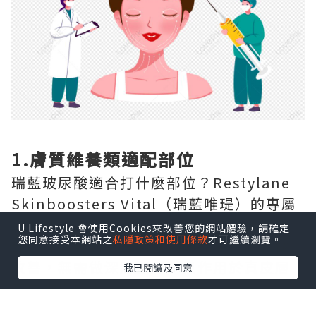
1.膚質維養類適配部位
瑞藍玻尿酸適合打什麼部位？Restylane
Skinboosters Vital（瑞藍唯瑅）的專屬
注射部位為全臉面部膚質區域、頸部、手
U Lifestyle 會使用Cookies來改善您的網站體驗，請確定
您同意接受本網站之
私隱政策和使用條款
才可繼續瀏覽。
部，專門針對這三個區域的光老化問題做
改善，無需做深層塑形，只作用於真皮層
我已閱讀及同意
完成嫩膚補水。