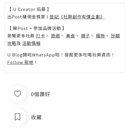
【 U Creator 招募 】
出Post賺現金獎賞 l
登記《社群創作有價企劃》
【 睇Post + 參加品牌活動 】
瀏覽更多社群
打卡
丶
旅遊
丶
美食
丶
親子
丶
寵物
丶
扮靚
攻略
及
活動情報
U Blog開咗WhatsApp啦！發掘更多吃喝玩樂資訊！
Follow 我哋
！
0個讚好
收藏