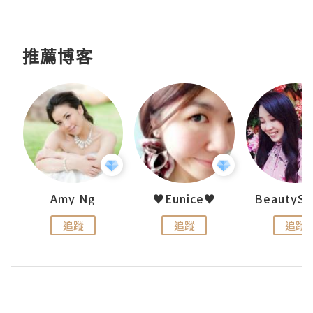
推薦博客
h 夏沫
Amy Ng
♥Eunice♥
追蹤
追蹤
追蹤