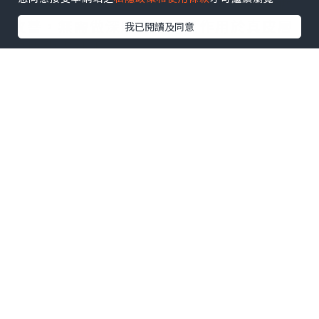
部，專門針對這三個區域的光老化問題做
改善，無需做深層塑形，只作用於真皮層
我已閱讀及同意
完成嫩膚補水。
2.大面積容量填充類適配部位
Restylane Volyme（瑞藍丰采）的專屬
注射部位為太陽穴、臉頰，針對這兩個大
面積軟組織凹陷區域做填充，實現自然的
飽滿效果。Restylane Lyft（瑞藍麗多）
的專屬注射部位為鼻子、法令紋、下顎
線、下巴、臉頰，適配所有需要強支撐的
輪廓塑形區域，打造清晰立體的面部線
條。