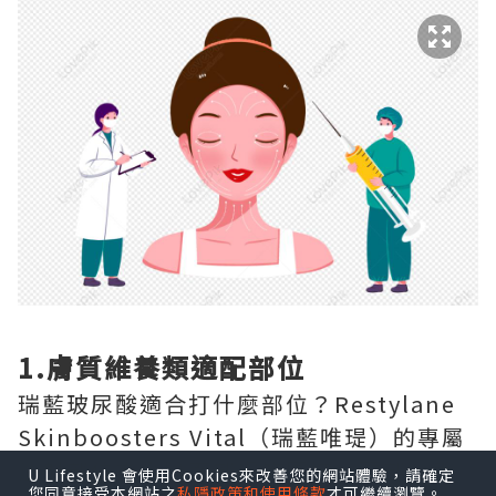
1.膚質維養類適配部位
瑞藍玻尿酸適合打什麼部位？Restylane
Skinboosters Vital（瑞藍唯瑅）的專屬
注射部位為全臉面部膚質區域、頸部、手
U Lifestyle 會使用Cookies來改善您的網站體驗，請確定
您同意接受本網站之
私隱政策和使用條款
才可繼續瀏覽。