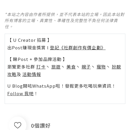
*本站之內容由作者所提供，並不代表本站的立場。因此本站對
所有博客的立場、真實性、準確性及完整性不負任何法律責
任。
【 U Creator 招募 】
出Post賺現金獎賞 l
登記《社群創作有價企劃》
【 睇Post + 參加品牌活動 】
瀏覽更多社群
打卡
丶
旅遊
丶
美食
丶
親子
丶
寵物
丶
扮靚
攻略
及
活動情報
U Blog開咗WhatsApp啦！發掘更多吃喝玩樂資訊！
Follow 我哋
！
0個讚好