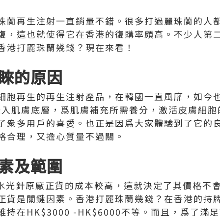
珠蘭再生注射一直銷量不錯。很多打過麗珠蘭的人
復，這也就使得它在香港的復購率頗高。不少人第
香港打麗珠蘭幾錢？現在來看！
睞的原因
細胞再生的再生注射產品，在韓國一直風靡，如今
夠深入肌膚底層，爲肌膚補充所需養分，激活皮膚細
了衆多用戶的喜愛。也正是因爲大家體驗到了它的
格合理，又擔心質量不過關。
素及範圍
珠蘭水光針原廠正貨的成本較高，這就決定了其價格不
貨是關鍵因素。香港打麗珠蘭幾錢？在香港的持牌醫美
持在HK$3000 -HK$6000不等。而且，爲了