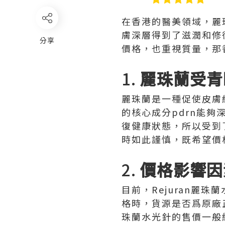
在香港的醫美領域，麗
膚深層得到了滋潤和修
分享
價格，也重視質量，那
1.
麗珠蘭受青
麗珠蘭是一種促使皮膚
的核心成分pdrn能
復健康狀態，所以受到
時如此謹慎，既希望價
2.
價格影響因
目前，Rejuran麗
格時，貨源是否爲原廠正
珠蘭水光針的售價一般維