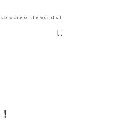
b is one of the world's l
elopment, trusted by mill
artups, and open-source c
南！