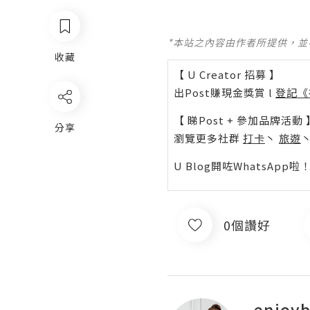
*本站之內容由作者所提供，
收藏
【 U Creator 招募 】
出Post賺現金獎賞 l
登記《
【 睇Post + 參加品牌活動 
分享
瀏覽更多社群
打卡
丶
旅遊
U Blog開咗WhatsAp
0個讚好
enjoyb