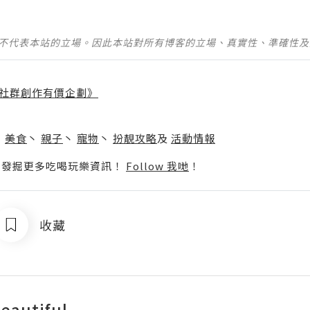
並不代表本站的立場。因此本站對所有博客的立場、真實性、準確性
社群創作有價企劃》
】
丶
美食
丶
親子
丶
寵物
丶
扮靚攻略
及
活動情報
p啦！發掘更多吃喝玩樂資訊！
Follow 我哋
！
收藏
eautiful