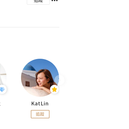
杜
KatLin
Missmiki 米奇小姐
追蹤
追蹤