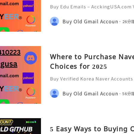
Buy Edu Emails – AcckingUSA.com V
or Exclusive Benefits 💫💫💫💥📡🌐 
knock us! 🌐📡💫💫💫💥 🌍🪄📩💫💥🕒
Buy Old Gmail Accoun
26分
sa 🌍🪄📩💫💥🕒🛍️💠 WhatsApp: +1 (
Where to Purchase Nave
Choices for 2025
Buy Verified Korea Naver Accounts
nts to access Korea’s leading digi
age search, shopping, payments, a
Buy Old Gmail Accoun
56分
trusted account. accking
5 Easy Ways to Buying 