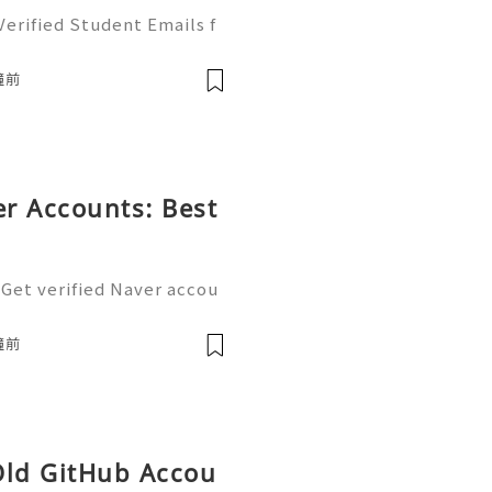
erified Student Emails f
For more information, just
🛍️💠 Telegram: @acckingu
鐘前
572) 2410223 🌍
r Accounts: Best
 Get verified Naver accou
tal ecosystem. Easily man
nd blogging with a single
鐘前
Old GitHub Accou