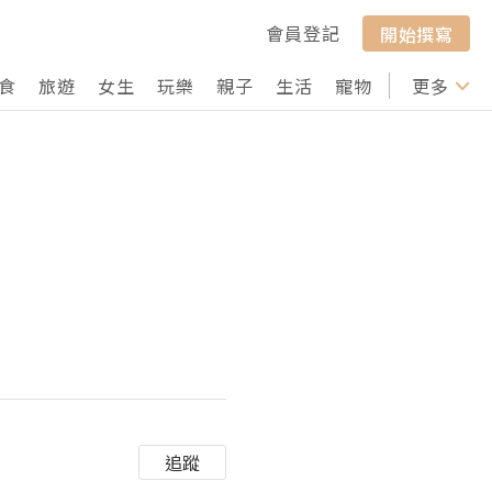
會員登記
開始撰寫
食
旅遊
女生
玩樂
親子
生活
寵物
行山
更多
打卡
追蹤