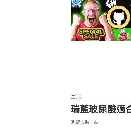
生活
瑞藍玻尿酸適
瀏覽次數:183