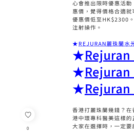
心會推出限時優惠活動
惠價，覺得價格合適就可以
優惠價低至HK$23
注射操作。
★
REJURAN麗珠蘭
★
Rejura
★
Rejura
★
Rejura
香港打麗珠蘭幾錢？在香
港中環專科醫美這樣的
大家在選擇時，一定要
0