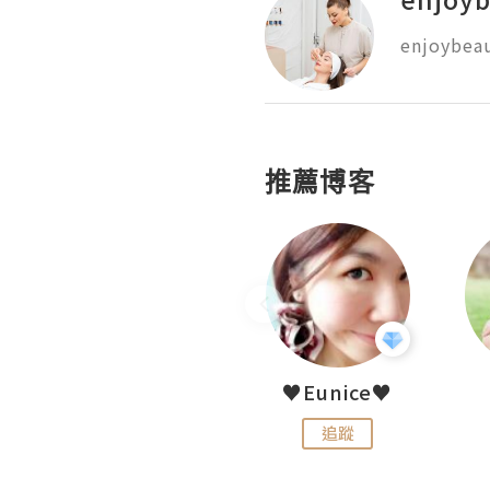
enjoybeau
推薦博客
LoveCath 夏沫
♥Eunice♥
追蹤
追蹤