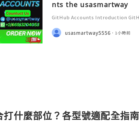
nts the usasmartway
GitHub Accounts Introduction GitHu
eading platforms for software dev
ions of developers, businesses, st
usasmartway5556
1小時前
ommunities. It is much m
合打什麼部位？各型號適配全指