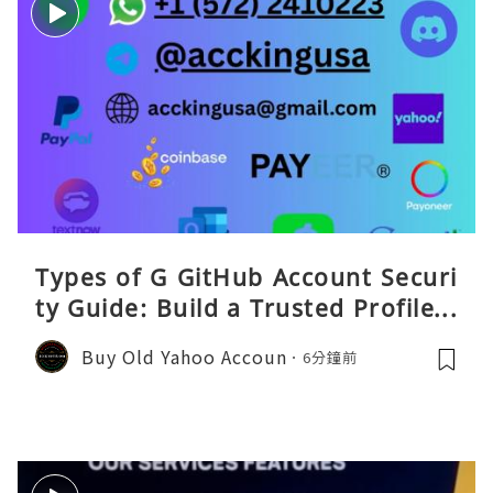
Types of G GitHub Account Securi
ty Guide: Build a Trusted Profile a
nd Protect Your DevitHub accoun
Buy Old Yahoo Accoun
6分鐘前
ts