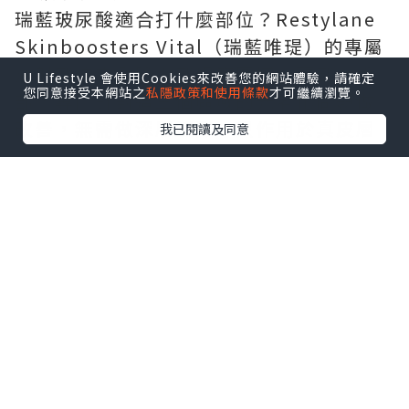
瑞藍玻尿酸適合打什麼部位？Restylane
Skinboosters Vital（瑞藍唯瑅）的專屬
注射部位為全臉面部膚質區域、頸部、手
U Lifestyle 會使用Cookies來改善您的網站體驗，請確定
您同意接受本網站之
私隱政策和使用條款
才可繼續瀏覽。
部，專門針對這三個區域的光老化問題做
改善，無需做深層塑形，只作用於真皮層
我已閱讀及同意
完成嫩膚補水。
2.大面積容量填充類適配部位
Restylane Volyme（瑞藍丰采）的專屬
注射部位為太陽穴、臉頰，針對這兩個大
面積軟組織凹陷區域做填充，實現自然的
飽滿效果。Restylane Lyft（瑞藍麗多）
的專屬注射部位為鼻子、法令紋、下顎
線、下巴、臉頰，適配所有需要強支撐的