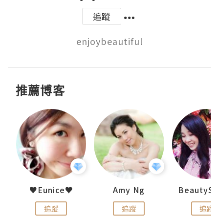
追蹤
enjoybeautiful
推薦博客
h 夏沫
♥Eunice♥
Amy Ng
追蹤
追蹤
追蹤