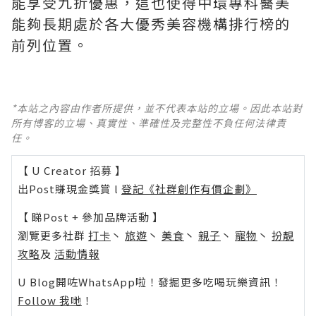
能享受九折優惠，這也使得中環專科醫美
能夠長期處於各大優秀美容機構排行榜的
前列位置。
*本站之內容由作者所提供，並不代表本站的立場。因此本站對
所有博客的立場、真實性、準確性及完整性不負任何法律責
任。
【 U Creator 招募 】
出Post賺現金獎賞 l
登記《社群創作有價企劃》
【 睇Post + 參加品牌活動 】
瀏覽更多社群
打卡
丶
旅遊
丶
美食
丶
親子
丶
寵物
丶
扮靚
攻略
及
活動情報
U Blog開咗WhatsApp啦！發掘更多吃喝玩樂資訊！
Follow 我哋
！