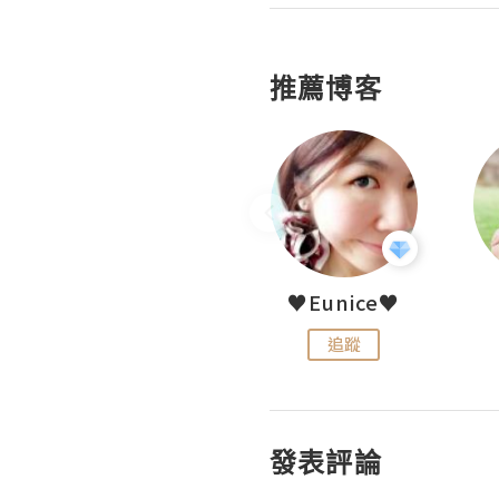
推薦博客
LoveCath 夏沫
♥Eunice♥
追蹤
追蹤
發表評論