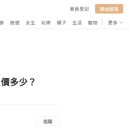
會員登記
開始撰寫
食
旅遊
女生
玩樂
親子
生活
寵物
行山
更多
打卡
的報價多少？
追蹤