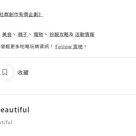
社群創作有價企劃》
】
丶
美食
丶
親子
丶
寵物
丶
扮靚攻略
及
活動情報
p啦！發掘更多吃喝玩樂資訊！
Follow 我哋
！
收藏
eautiful
tiful