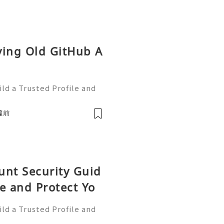
ying Old GitHub A
ld a Trusted Profile and
tHub is one of the worl
e development and collabo
鐘前
unt Security Guid
le and Protect Yo
ld a Trusted Profile and
tHub is one of the worl