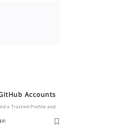
 GitHub Accounts
ld a Trusted Profile and
tHub is one of the worl
e development and collabo
鐘前