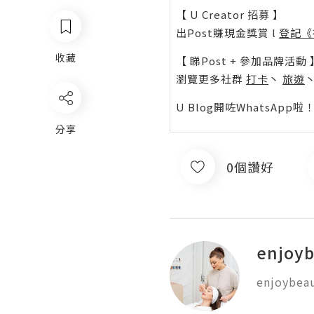
【 U Creator 招募 】
出Post賺現金獎賞 l
登記《
收藏
【 睇Post + 參加品牌活動 
瀏覽更多社群
打卡
丶
旅遊
U Blog開咗WhatsAp
分享
0個讚好
enjoyb
enjoybeau