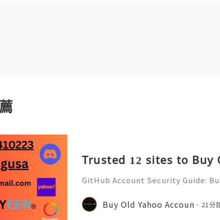
薦
Trusted 12 sites to Buy
GitHub Account Security Guide: Bui
Protect Your Developer Identity Gi
d's leading platforms for softwar
Buy Old Yahoo Accoun
21分
ration. Millions of develo