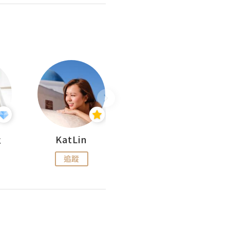
杜
KatLin
Missmiki 米奇小姐
追蹤
追蹤