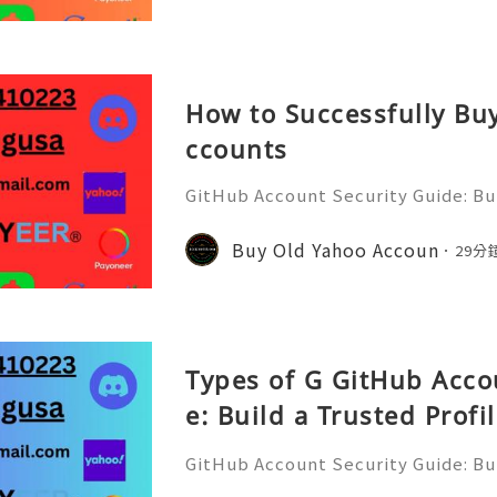
How to Successfully Bu
ccounts
GitHub Account Security Guide: Bui
Protect Your Developer Identity Gi
d's leading platforms for softwar
Buy Old Yahoo Accoun
29分
ration. Millions of develo
Types of G GitHub Acco
e: Build a Trusted Profi
ur DevitHub accounts
GitHub Account Security Guide: Bui
Protect Your Developer Identity Gi