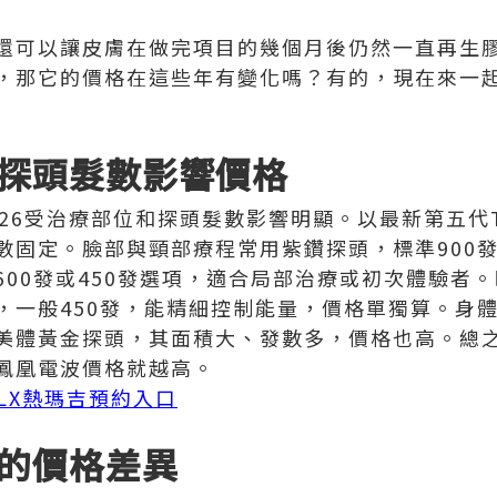
還可以讓皮膚在做完項目的幾個月後仍然一直再生
，那它的價格在這些年有變化嗎？有的，現在來一
探頭髮數影響價格
26受治療部位和探頭髮數影響明顯。以最新第五代The
數固定。臉部與頸部療程常用紫鑽探頭，標準900
600發或450發選項，適合局部治療或初次體驗者
，一般450發，能精細控制能量，價格單獨算。身
美體黃金探頭，其面積大、發數多，價格也高。總
鳳凰電波價格就越高。
 FLX熱瑪吉預約入口
的價格差異