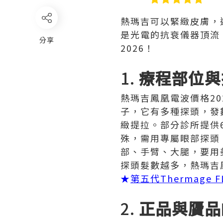
熱瑪吉可以緊緻皮膚，
是光電的抗衰儀器頂流
分享
2026！
1.
療程部位與
熱瑪吉鳳凰電波價格20
子，它有多種探頭，發
緻提拉。部分診所提供
殊，需用專屬眼部探頭
部、手臂、大腿，要用
探頭髮數越多，熱瑪吉
★
第五代Thermage
2.
正品與贗品