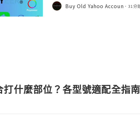
d's leading platforms for softwar
Buy Old Yahoo Accoun
31分
ration. Millions of develo
合打什麼部位？各型號適配全指