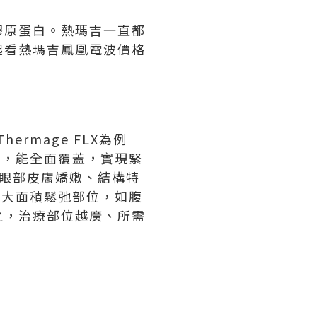
膠原蛋白。熱瑪吉一直都
起看熱瑪吉鳳凰電波價格
rmage FLX為例
發，能全面覆蓋，實現緊
。眼部皮膚嬌嫩、結構特
體大面積鬆弛部位，如腹
之，治療部位越廣、所需