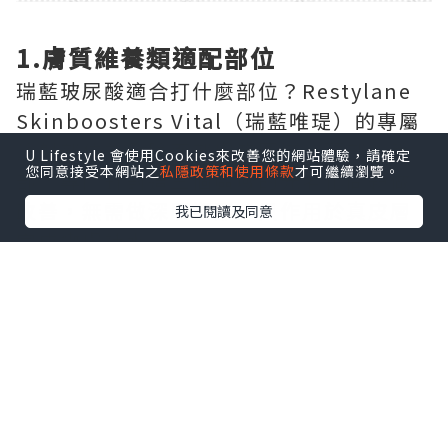
1.膚質維養類適配部位
瑞藍玻尿酸適合打什麼部位？Restylane
Skinboosters Vital（瑞藍唯瑅）的專屬
注射部位為全臉面部膚質區域、頸部、手
U Lifestyle 會使用Cookies來改善您的網站體驗，請確定
您同意接受本網站之
私隱政策和使用條款
才可繼續瀏覽。
部，專門針對這三個區域的光老化問題做
改善，無需做深層塑形，只作用於真皮層
我已閱讀及同意
完成嫩膚補水。
2.大面積容量填充類適配部位
Restylane Volyme（瑞藍丰采）的專屬
注射部位為太陽穴、臉頰，針對這兩個大
面積軟組織凹陷區域做填充，實現自然的