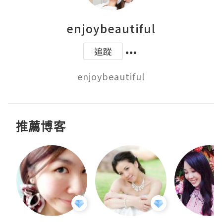
enjoybeautiful
追蹤
enjoybeautiful
推薦博客