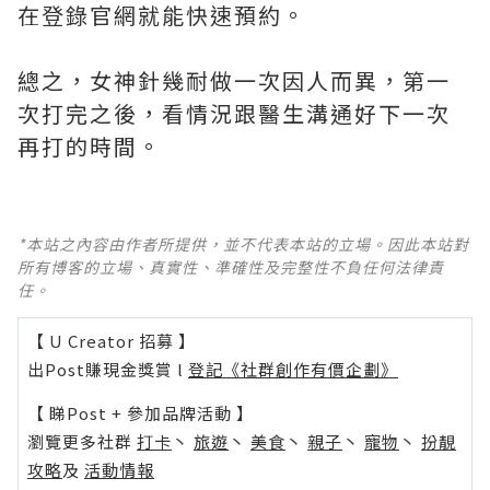
在登錄官網就能快速預約。
總之，女神針幾耐做一次因人而異，第一
次打完之後，看情況跟醫生溝通好下一次
再打的時間。
*本站之內容由作者所提供，並不代表本站的立場。因此本站對
所有博客的立場、真實性、準確性及完整性不負任何法律責
任。
【 U Creator 招募 】
出Post賺現金獎賞 l
登記《社群創作有價企劃》
【 睇Post + 參加品牌活動 】
瀏覽更多社群
打卡
丶
旅遊
丶
美食
丶
親子
丶
寵物
丶
扮靚
攻略
及
活動情報