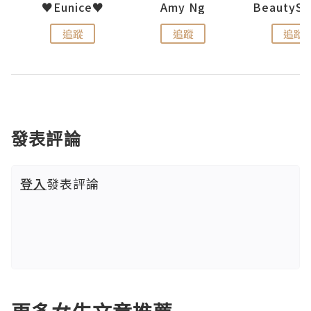
h 夏沫
♥Eunice♥
Amy Ng
追蹤
追蹤
追蹤
發表評論
登入
發表評論