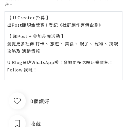
任。
【 U Creator 招募 】
出Post賺現金獎賞 l
登記《社群創作有價企劃》
【 睇Post + 參加品牌活動 】
瀏覽更多社群
打卡
丶
旅遊
丶
美食
丶
親子
丶
寵物
丶
扮靚
攻略
及
活動情報
U Blog開咗WhatsApp啦！發掘更多吃喝玩樂資訊！
Follow 我哋
！
0個讚好
收藏