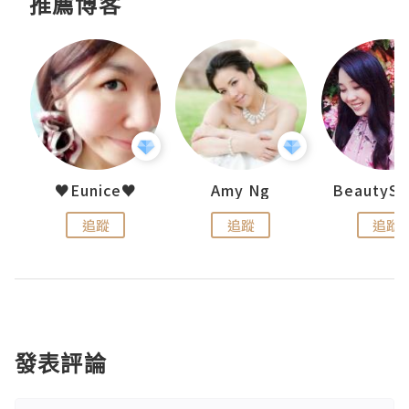
推薦博客
h 夏沫
♥Eunice♥
Amy Ng
追蹤
追蹤
追蹤
發表評論