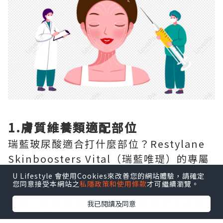
1.膚質維養類適配部位
瑞藍玻尿酸適合打什麼部位？Restylane
Skinboosters Vital（瑞藍唯瑅）的專屬
注射部位為全臉面部膚質區域、頸部、手
U Lifestyle 會使用Cookies來改善您的網站體驗，請確定
您同意接受本網站之
私隱政策和使用條款
才可繼續瀏覽。
部，專門針對這三個區域的光老化問題做
改善，無需做深層塑形，只作用於真皮層
我已閱讀及同意
完成嫩膚補水。