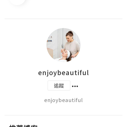
enjoybeautiful
追蹤
enjoybeautiful