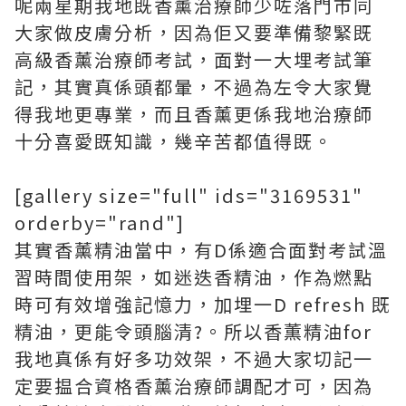
呢兩星期我地既香薰治療師少咗落門市同
大家做皮膚分析，因為佢又要準備黎緊既
高級香薰治療師考試，面對一大埋考試筆
記，其實真係頭都暈，不過為左令大家覺
得我地更專業，而且香薰更係我地治療師
十分喜愛既知識，幾辛苦都值得既。
[gallery size="full" ids="3169531"
orderby="rand"]
其實香薰精油當中，有D係適合面對考試溫
習時間使用架，如迷迭香精油，作為燃點
時可有效增強記憶力，加埋一D refresh 既
精油，更能令頭腦清?。所以香薫精油for
我地真係有好多功效架，不過大家切記一
定要揾合資格香薰治療師調配才可，因為