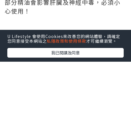
部分精油會影響肝臟及神經中毒，必須小
心使用！
U Lifestyle 會使用Cookies來改善您的網站體驗，請確定
*本站之內容由作者所提供，並不代表本站的立場。因此本站對
您同意接受本網站之
私隱政策和使用條款
才可繼續瀏覽。
所有博客的立場、真實性、準確性及完整性不負任何法律責
任。
我已閱讀及同意
【 U Creator 招募 】
出Post賺現金獎賞 l
登記《社群創作有價企劃》
【 睇Post + 參加品牌活動 】
瀏覽更多社群
打卡
丶
旅遊
丶
美食
丶
親子
丶
寵物
丶
扮靚
攻略
及
活動情報
U Blog開咗WhatsApp啦！發掘更多吃喝玩樂資訊！
Follow 我哋
！