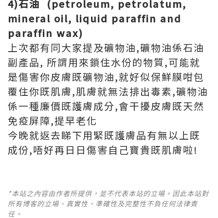
4)石油 (petroleum, petrolatum,
mineral oil, liquid paraffin and
paraffin wax)
上次都有同大家提及礦物油,礦物油係石油
副產品, 所謂用來鎖住水份的物質,可能就
是傷害你皮膚既礦物油,就好似保鮮膜咁包
覆住你既肌膚,肌膚就無法排出毒素,礦物油
係一種廉價既護膚成分,會干擾皮膚既天然
免疫屏障,提早老化
今晚就返去睇下用緊既護膚品有無以上既
成份,唔好再日日傷害自己寶貴既肌膚啦!
*本站之內容由作者所提供，並不代表本站的立場。因此本站對
所有博客的立場、真實性、準確性及完整性不負任何法律責
任。