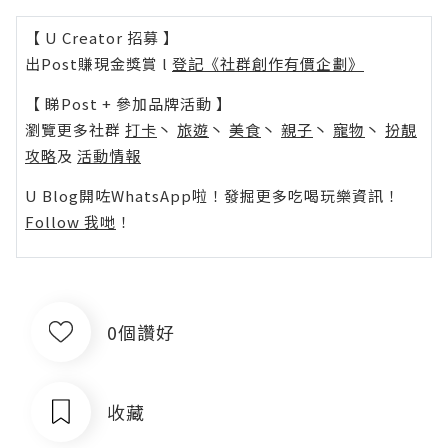
【 U Creator 招募 】
出Post賺現金獎賞 l
登記《社群創作有價企劃》
【 睇Post + 參加品牌活動 】
瀏覽更多社群
打卡
丶
旅遊
丶
美食
丶
親子
丶
寵物
丶
扮靚
攻略
及
活動情報
U Blog開咗WhatsApp啦！發掘更多吃喝玩樂資訊！
Follow 我哋
！
0個讚好
收藏