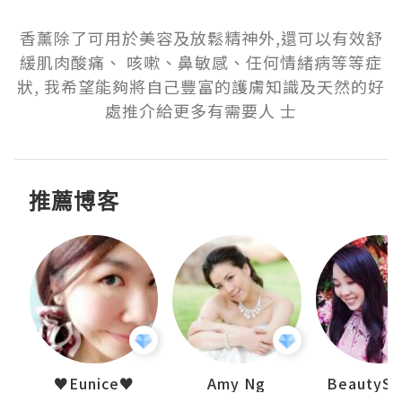
香薰除了可用於美容及放鬆精神外,還可以有效舒
緩肌肉酸痛、 咳嗽、鼻敏感、任何情緒病等等症
狀, 我希望能夠將自己豐富的護膚知識及天然的好
處推介給更多有需要人 士
推薦博客
h 夏沫
♥Eunice♥
Amy Ng