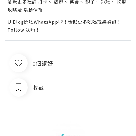
瀏覽更多社群
打卡
丶
旅遊
丶
美食
丶
親子
丶
寵物
丶
扮靚
攻略
及
活動情報
U Blog開咗WhatsApp啦！發掘更多吃喝玩樂資訊！
Follow 我哋
！
0個讚好
收藏