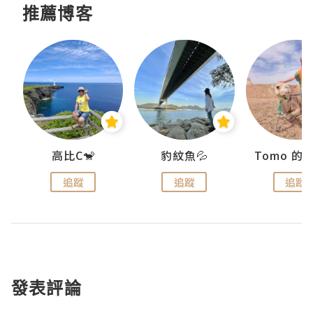
推薦博客
)
高比C🐒
豹紋魚💦
追蹤
追蹤
追蹤
發表評論