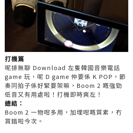
打機篇
呢排無聊 Download 左隻韓國音樂電話
game 玩，呢 D game 仲要係 K POP，節
奏同拍子係好緊要架嘛，Boom 2 嘅強勁
低音又有用處啦！打機即時爽左！
總結：
Boom 2 一物咁多用，加埋咁嘅質素，冇
買錯啦今次。