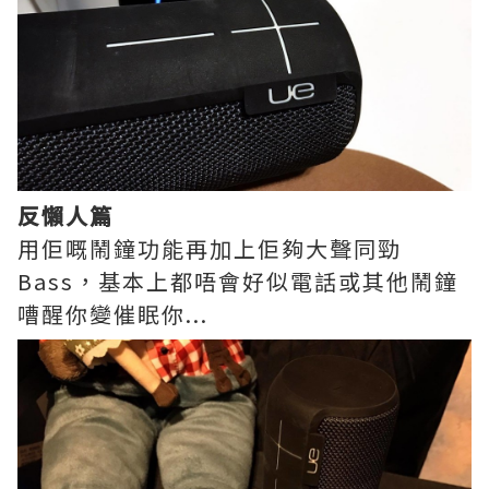
反懶人篇
用佢嘅鬧鐘功能再加上佢夠大聲同勁
Bass，基本上都唔會好似電話或其他鬧鐘
嘈醒你變催眠你...