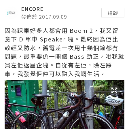
ENCORE
追蹤
發佈於 2017.09.09
因為踩車好多人都會用 Boom 2，我又留
意下 D 單車 Speaker 啦。最終因為佢比
較輕又防水，舊電差一次用十幾個鐘都冇
問題，最重要係一開個 Bass 勁正，咁我就
買左佢返屋企啦。自從有左佢，除左踩
車，我發覺佢仲可以融入我嘅生活。