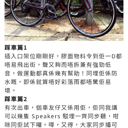
踩車篇1
插入口架位剛剛好，膠面物料令到佢一D都
唔易飛出街，聲又夠而唔拆兼有強勁低
音，做運動都真係幾有幫助！同埋佢係防
水嘅，即係就算唔好彩落雨都唔驚佢易
壞。
踩車篇2
有次出車，個車友仔又係用佢，佢同我講
可以幾隻 Speakers 駁埋一齊同步聽，咁
咪同佢試下囉。嘩，又得，大家同步播可