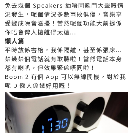
免去幾個 Speakers 播唔同歌鬥大聲嘅情
況發生，呢個情況多數兩敗俱傷，音樂享
受變成噪音滋擾！當然呢個功能大前提係
你唔會俾人拋離得太遠...
懶人篇
平時放係書枱，我係隔離，甚至係張床...
禁幾禁個電話就有歌聽啦！當然電話本身
都有喇叭，但效果緊係唔同啦！
Boom 2 有個 App 可以無線開機，對於我
呢 D 懶人係幾好用嘅！