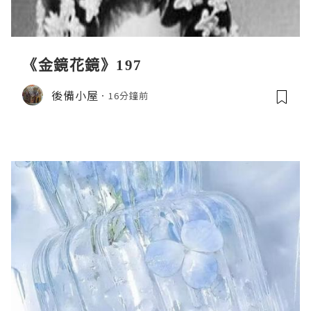
《金鏡花鏡》197
後備小屋
16分鐘前