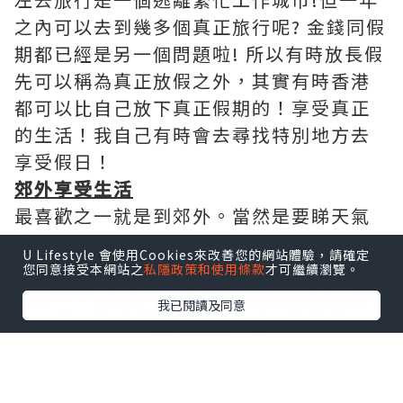
之內可以去到幾多個真正旅行呢? 金錢同假
期都已經是另一個問題啦! 所以有時放長假
先可以稱為真正放假之外，其實有時香港
都可以比自己放下真正假期的！享受真正
的生活！我自己有時會去尋找特別地方去
享受假日！
郊外享受生活
最喜歡之一就是到郊外。當然是要睇天氣
啦，最近秋風起必定是去郊外放鬆一下！
U Lifestyle 會使用Cookies來改善您的網站體驗，請確定
香港其實有好多郊外美景的！每一次天空
您同意接受本網站之
私隱政策和使用條款
才可繼續瀏覽。
都不一，天空中的白雲，天空的顏色都會
我已閱讀及同意
不一的！有時候望住藍藍天空，綠油油環
境的自然風景，令到自己離開繁忙地方，
養精蓄銳一下！