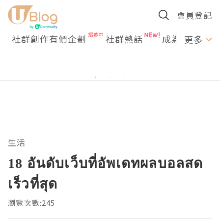
會員登記
社群創作有價企劃
社群熱話
成為U Creato
更多
生活
18 อันดับเว็บที่อัพเดทผลบอลสด
เร็วที่สุด
瀏覽次數:245