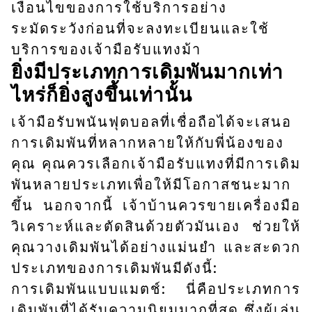
เงื่อนไขของการใช้บริการอย่าง
ระมัดระวังก่อนที่จะลงทะเบียนและใช้
บริการของเจ้ามือรับแทงม้า
ยิ่งมีประเภทการเดิมพันมากเท่า
ไหร่ก็ยิ่งสูงขึ้นเท่านั้น
เจ้ามือรับพนันฟุตบอลที่เชื่อถือได้จะเสนอ
การเดิมพันที่หลากหลายให้กับพี่น้องของ
คุณ คุณควรเลือกเจ้ามือรับแทงที่มีการเดิม
พันหลายประเภทเพื่อให้มีโอกาสชนะมาก
ขึ้น นอกจากนี้ เจ้าบ้านควรขายเครื่องมือ
วิเคราะห์และตัดสินด้วยตัวมันเอง ช่วยให้
คุณวางเดิมพันได้อย่างแม่นยำ และสะดวก
ประเภทของการเดิมพันมีดังนี้:
การเดิมพันแบบแมตช์: นี่คือประเภทการ
เดิมพันที่ได้รับความนิยมมากที่สุด ซึ่งผู้เล่น