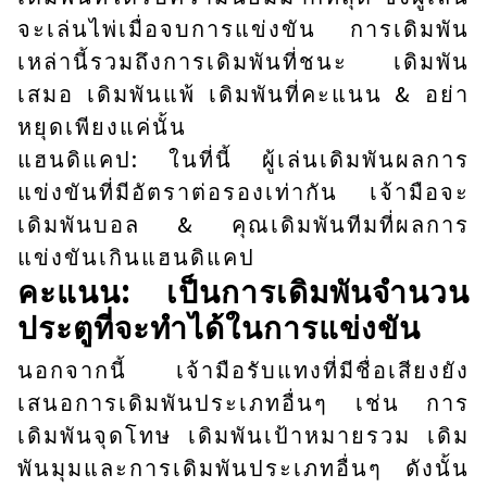
จะเล่นไพ่เมื่อจบการแข่งขัน การเดิมพัน
เหล่านี้รวมถึงการเดิมพันที่ชนะ เดิมพัน
เสมอ เดิมพันแพ้ เดิมพันที่คะแนน & อย่า
หยุดเพียงแค่นั้น
แฮนดิแคป: ในที่นี้ ผู้เล่นเดิมพันผลการ
แข่งขันที่มีอัตราต่อรองเท่ากัน เจ้ามือจะ
เดิมพันบอล & คุณเดิมพันทีมที่ผลการ
แข่งขันเกินแฮนดิแคป
คะแนน: เป็นการเดิมพันจำนวน
ประตูที่จะทำได้ในการแข่งขัน
นอกจากนี้ เจ้ามือรับแทงที่มีชื่อเสียงยัง
เสนอการเดิมพันประเภทอื่นๆ เช่น การ
เดิมพันจุดโทษ เดิมพันเป้าหมายรวม เดิม
พันมุมและการเดิมพันประเภทอื่นๆ ดังนั้น