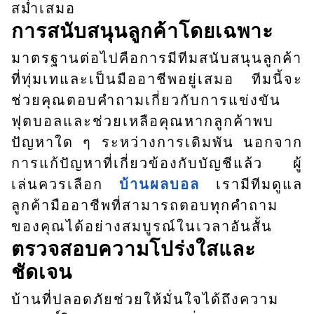
สม่ำเสมอ
การสนับสนุนลูกค้าโดยเฉพาะ
มาตรฐานต่อไปคือการมีทีมสนับสนุนลูกค้า
ที่ทุ่มเทและเป็นมืออาชีพอยู่เสมอ ทีมนี้จะ
ช่วยคุณตอบคำถามเกี่ยวกับการแข่งขัน
ฟุตบอลและช่วยเหลือคุณหากลูกค้าพบ
ปัญหาใด ๆ ระหว่างการเดิมพัน นอกจาก
การแก้ปัญหาที่เกี่ยวข้องกับบัญชีแล้ว ผู้
เล่นควรเลือก
บ้านผลบอล
เรามีทีมดูแล
ลูกค้ามืออาชีพที่สามารถตอบทุกคำถาม
ของคุณได้อย่างสมบูรณ์ในเวลาอันสั้น
ตรวจสอบความโปร่งใสและ
ชัดเจน
บ้านที่ปลอดภัยช่วยให้มั่นใจได้ถึงความ