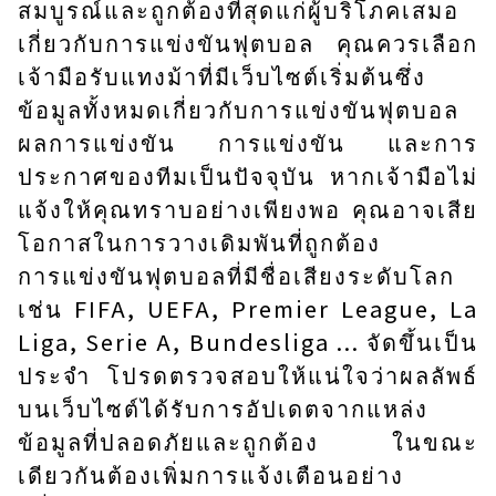
สมบูรณ์และถูกต้องที่สุดแก่ผู้บริโภคเสมอ
เกี่ยวกับการแข่งขันฟุตบอล คุณควรเลือก
เจ้ามือรับแทงม้าที่มีเว็บไซต์เริ่มต้นซึ่ง
ข้อมูลทั้งหมดเกี่ยวกับการแข่งขันฟุตบอล
ผลการแข่งขัน การแข่งขัน และการ
ประกาศของทีมเป็นปัจจุบัน หากเจ้ามือไม่
แจ้งให้คุณทราบอย่างเพียงพอ คุณอาจเสีย
โอกาสในการวางเดิมพันที่ถูกต้อง
การแข่งขันฟุตบอลที่มีชื่อเสียงระดับโลก
เช่น FIFA, UEFA, Premier League, La
Liga, Serie A, Bundesliga ... จัดขึ้นเป็น
ประจำ โปรดตรวจสอบให้แน่ใจว่าผลลัพธ์
บนเว็บไซต์ได้รับการอัปเดตจากแหล่ง
ข้อมูลที่ปลอดภัยและถูกต้อง ในขณะ
เดียวกันต้องเพิ่มการแจ้งเตือนอย่าง