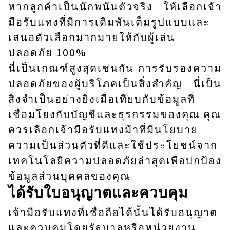
หากลูกค้าเป็นนักพนันตัวจริง ให้เลือกเจ้า
มือรับแทงที่มีการเดิมพันเต็มรูปแบบและ
เสนอตัวเลือกมากมายให้กับผู้เล่น
ปลอดภัย 100%
นี่เป็นเกณฑ์สูงสุดเช่นกัน การรับรองความ
ปลอดภัยของผู้บริโภคเป็นสิ่งสำคัญ นี่เป็น
สิ่งจำเป็นอย่างยิ่งเมื่อเทียบกับข้อมูลที่
เชื่อมโยงกับบัญชีและธุรกรรมของคุณ คุณ
ควรเลือกเจ้ามือรับแทงม้าที่มีนโยบาย
ความเป็นส่วนตัวที่ดีและใช้ประโยชน์จาก
เทคโนโลยีความปลอดภัยล่าสุดเพื่อปกป้อง
ข้อมูลส่วนบุคคลของคุณ
ได้รับใบอนุญาตและควบคุม
เจ้ามือรับแทงที่เชื่อถือได้นั้นได้รับอนุญาต
และควบคุมโดยรัฐบาลหรือหน่วยงาน