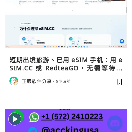
短期出境旅游、已用 eSIM 手机：用 e
SIM.CC 或 RedteaGO，无需等待收
货。需要“当地号码 + 通话短信”（如
正版软件分享
5小時前
打车、外卖、客户联络）：优先 Redt
eaGO（明确提供通话短信套餐）。长