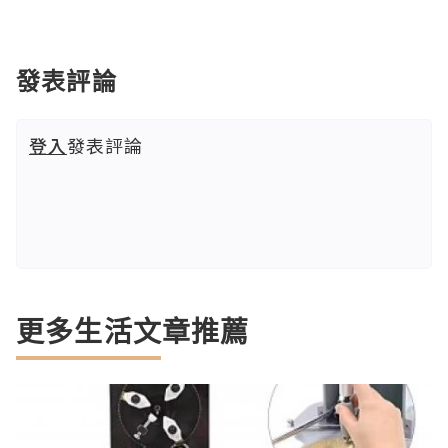
發表評論
登入
發表評論
更多生活文章推薦