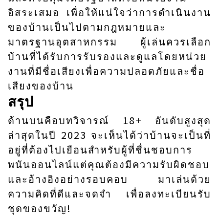
อิสระเสมอ เพื่อให้แน่ใจว่าการดำเนินงาน
ของบ้านเป็นไปตามกฎหมายและ
มาตรฐานอุตสาหกรรม ผู้เล่นควรเลือก
บ้านที่ได้รับการรับรองและดูแลโดยหน่วย
งานที่มีชื่อเสียงเพื่อความปลอดภัยและชื่อ
เสียงของบ้าน
สรุป
ด้านบนคือบทวิจารณ์ 18+ อันดับสูงสุด
ล่าสุดในปี 2023 จะเห็นได้ว่าบ้านจะเป็นที่
อยู่ที่ต้องไปเยือนสำหรับผู้ที่ชื่นชอบการ
พนันออนไลน์แต่คุณต้องมีความรับผิดชอบ
และอ้างอิงอย่างรอบคอบ มาเล่นด้วย
ความคิดที่ดีและจดจำ เพื่อลงทะเบียนรับ
ชุดของขวัญ!