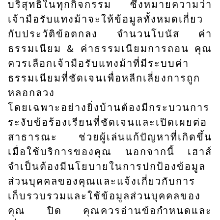
บริสุทธิ์ในทุกกิจกรรม ซึ่งหมายความว่า
เจ้ามือรับแทงม้าจะให้ข้อมูลทั้งหมดเกี่ยว
กับประวัติข้อตกลง จำนวนโบนัส ค่า
ธรรมเนียม & ค่าธรรมเนียมการถอน คุณ
ควรเลือกเจ้ามือรับแทงม้าที่มีระบบค่า
ธรรมเนียมที่ชัดเจนเพื่อหลีกเลี่ยงการถูก
หลอกลวง
โดยเฉพาะอย่างยิ่งบ้านต้องมีกระบวนการ
ระงับข้อร้องเรียนที่ชัดเจนและเปิดเผยต่อ
สาธารณะ ช่วยผู้เล่นแก้ปัญหาที่เกิดขึ้น
เมื่อใช้บริการของคุณ นอกจากนี้ เฮาส์
จำเป็นต้องมีนโยบายในการปกป้องข้อมูล
ส่วนบุคคลของคุณและแจ้งเกี่ยวกับการ
เก็บรวบรวมและใช้ข้อมูลส่วนบุคคลของ
คุณ ปิด คุณควรอ่านข้อกำหนดและ