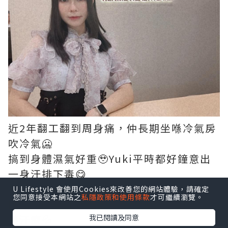
近2年翻工翻到周身痛，仲長期坐喺冷氣房
吹冷氣🥶
搞到身體濕氣好重🥹Yuki平時都好鐘意出
一身汗排下毒😋
最近就去咗位於美孚新邨二期
U Lifestyle 會使用Cookies來改善您的網站體驗，請確定
您同意接受本網站之
私隱政策和使用條款
才可繼續瀏覽。
既 @renmehk 仁美中醫養生診所到做迴
藥汗療💦
我已閱讀及同意