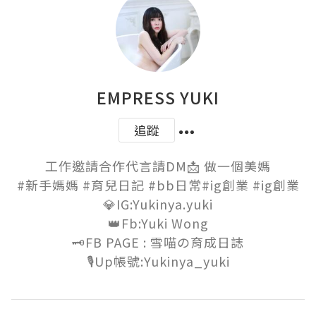
EMPRESS YUKI
追蹤
工作邀請合作代言請DM📩 做一個美媽

#新手媽媽 #育兒日記 #bb日常#ig創業 #ig創業

💎IG:Yukinya.yuki

👑Fb:Yuki Wong

🗝FB PAGE : 雪喵の育成日誌

🎙Up帳號:Yukinya_yuki