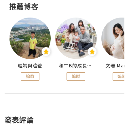
推薦博客
 Swan
暟媽與暟爸
和牛B的成長日記
文珊 ManS
追蹤
追蹤
追蹤
發表評論