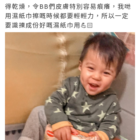
得乾燥，令BB們皮膚特別容易痕癢，我哋
用濕紙巾擦嘅時候都要輕輕力，所以一定
要識揀成份好嘅濕紙巾用💪🏻