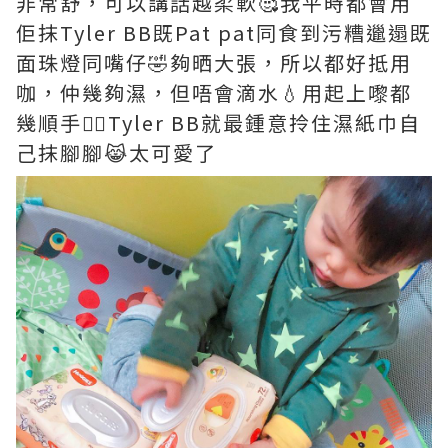
非常舒，可以講話越柔軟🥰我平時都會用
佢抹Tyler BB既Pat pat同食到污糟邋遢既
面珠燈同嘴仔🤣夠晒大張，所以都好抵用
咖，仲幾夠濕，但唔會滴水💧用起上嚟都
幾順手✌🏻Tyler BB就最鍾意拎住濕紙巾自
己抹腳腳😹太可愛了