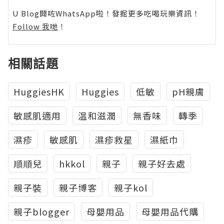
U Blog開咗WhatsApp啦！發掘更多吃喝玩樂資訊！
Follow 我哋
！
相關話題
HuggiesHK
Huggies
低敏
pH親膚
敏感肌適用
温和滋潤
無香味
轉季
濕疹
敏感肌
濕疹救星
濕紙巾
順順兒
hkkol
親子
親子好去處
親子裝
親子博客
親子kol
親子blogger
母嬰用品
母嬰用品代購