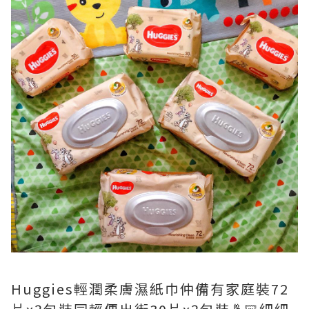
Huggies輕潤柔膚濕紙巾仲備有家庭裝72