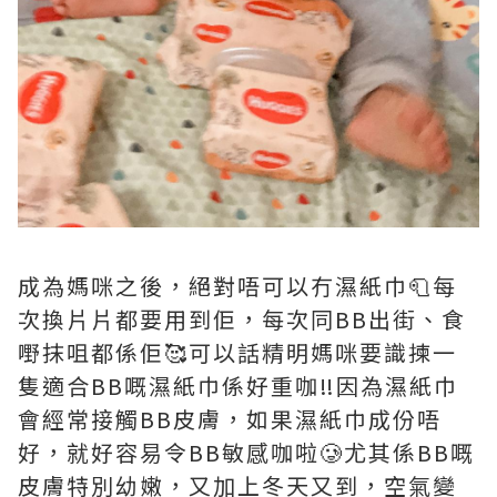
成為媽咪之後，絕對唔可以冇濕紙巾🧻每
次換片片都要用到佢，每次同BB出街、食
嘢抹咀都係佢🥰可以話精明媽咪要識揀一
隻適合BB嘅濕紙巾係好重咖‼️因為濕紙巾
會經常接觸BB皮膚，如果濕紙巾成份唔
好，就好容易令BB敏感咖啦🥲尤其係BB嘅
皮膚特別幼嫩，又加上冬天又到，空氣變