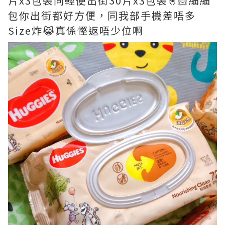
片x3包裝同輕便出街30片x3包裝🤞🏻細細
包你出街都好方便，同我部手機差唔多
Size炸😹真係慳返唔少位啊