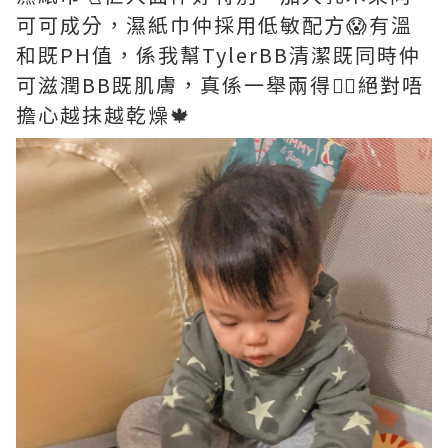
可可成分，濕紙巾仲採用低敏配方😱有溫
和既PH值，係我幫TylerBB清潔既同時仲
可滋潤BB既肌膚，真係一舉兩得👍🏽絕對唔
擔心越抹越乾燥🍁