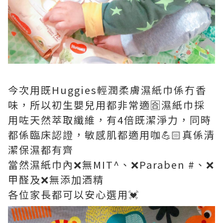
今次用既Huggies輕潤柔膚濕紙巾係冇香
味，所以初生嬰兒用都非常適🈴️濕紙巾採
用咗天然萃取纖維，有4倍既潔淨力，同時
都係臨床認證，敏感肌都適用咖💪🏻真係清
潔保濕都有齊
當然濕紙巾內❌無MIT^、❌Paraben #、❌
甲醛及❌無添加酒精
各位家長都可以安心選用💓