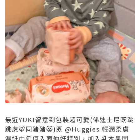
最近YUKI留意到包裝超可愛(係迪士尼既跳
跳虎🐯同豬豬😻)既 @Huggies 輕潤柔膚
濕紙巾🧻佢入面仲好特別，加入乳木果同