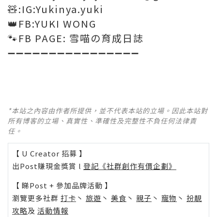
🧸:IG:Yukinya.yuki
👑FB:YUKI WONG
🐾FB PAGE: 雪喵の育成日誌
➖➖➖➖➖➖➖➖➖➖➖➖➖➖➖➖
*本站之內容由作者所提供，並不代表本站的立場。因此本站對
所有博客的立場、真實性、準確性及完整性不負任何法律責
任。
【 U Creator 招募 】
出Post賺現金獎賞 l
登記《社群創作有價企劃》
【 睇Post + 參加品牌活動 】
瀏覽更多社群
打卡
丶
旅遊
丶
美食
丶
親子
丶
寵物
丶
扮靚
攻略
及
活動情報