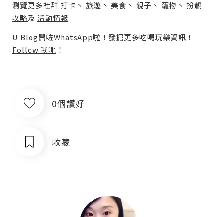
瀏覽更多社群
打卡
丶
旅遊
丶
美食
丶
親子
丶
寵物
丶
扮靚
攻略
及
活動情報
U Blog開咗WhatsApp啦！發掘更多吃喝玩樂資訊！
Follow 我哋
！
0個讚好
收藏