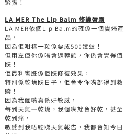
緊張！
LA MER The Lip Balm 修護唇霜
LA MER依個Lip Balm的確係一個貴婦產
品，
因為佢咁樣一粒係要成500幾蚊！
但用左佢你係唔會返轉頭，你係會覺得值
既！
佢最利害既係佢既修復效果，
特別係乾燥既日子，佢會令你嘴部得到救
贖！
因為我個嘴真係好敏感，
每到天氣一乾燥，我個嘴就會好乾，甚至
乾到痛，
敏感到我唔駛睇天氣報告，我都會知今日