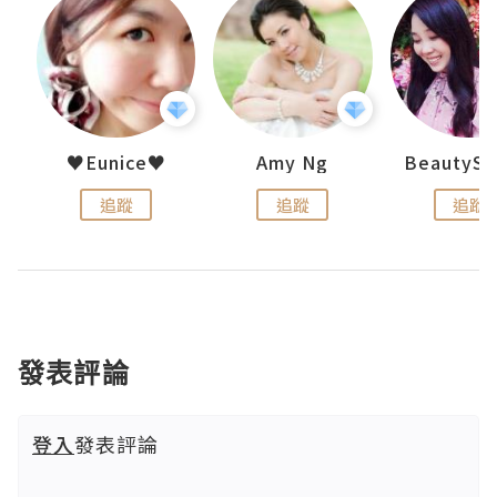
h 夏沫
♥Eunice♥
Amy Ng
追蹤
追蹤
追蹤
發表評論
登入
發表評論