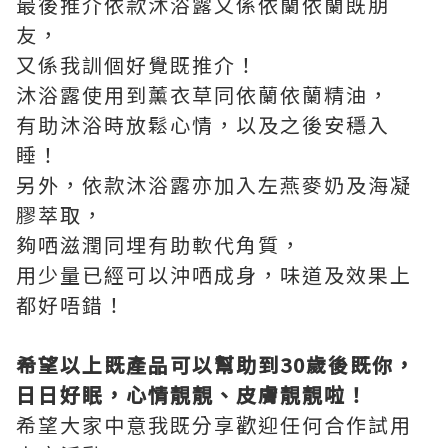
最後推介依款沐浴露又係依蘭依蘭既朋
友，
又係我訓個好覺既推介！
沐浴露使用到薰衣草同依蘭依蘭精油，
有助沐浴時放鬆心情，以及之後安穩入
睡！
另外，依款沐浴露亦加入左燕麥奶及海凝
膠萃取，
夠哂滋潤同埋有助軟代角質，
用少量已經可以沖哂成身，味道及效果上
都好唔錯！
希望以上既產品可以幫助到
30
歲後既你，
日日好眠，心情靚靚、皮膚靚靚啦！
希望大家中意我既分享歡迎任何合作試用