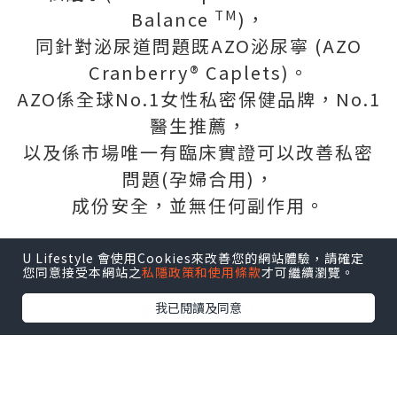
TM
Balance
)，
同針對泌尿道問題既AZO泌尿寧 (AZO
Cranberry® Caplets)。
AZO係全球No.1女性私密保健品牌，No.1
醫生推薦，
以及係市場唯一有臨床實證可以改善私密
問題(孕婦合用)，
成份安全，並無任何副作用。
U Lifestyle 會使用Cookies來改善您的網站體驗，請確定
您同意接受本網站之
私隱政策和使用條款
才可繼續瀏覽。
AZO私護寧(AZO Complete Feminine
TM
Balance
)
我已閱讀及同意
含專門為女性私密健康而設的益生菌配方
TM
INTELLIFLORA
，
幫助平衡私密處微生物菌叢。