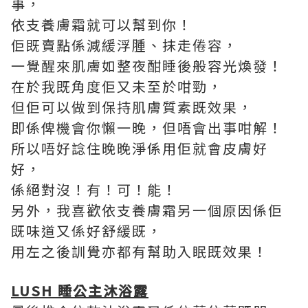
事，
依支養膚霜就可以幫到你！
佢既賣點係減緩浮腫、抹走倦容，
一覺醒來肌膚如整夜酣睡後般容光煥發！
在於我既角度佢又未至於咁勁，
但佢可以做到保持肌膚質素既效果，
即係俾機會你懶一晚，但唔會出事咁解！
所以唔好諗住晚晚淨係用佢就會皮膚好
好，
係絕對沒！有！可！能！
另外，我喜歡依支養膚霜另一個原因係佢
既味道又係好舒緩既，
用左之後訓覺亦都有幫助入眠既效果！
LUSH
睡公主沐浴露