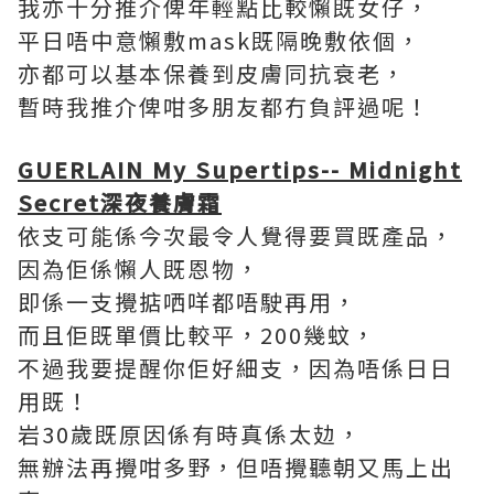
我亦十分推介俾年輕點比較懶既女仔，
平日唔中意懶敷mask既隔晚敷依個，
亦都可以基本保養到皮膚同抗衰老，
暫時我推介俾咁多朋友都冇負評過呢！
GUERLAIN
My Supertips-- Midnight
Secret
深夜養膚霜
依支可能係今次最令人覺得要買既產品，
因為佢係懶人既恩物，
即係一支攪掂哂咩都唔駛再用，
而且佢既單價比較平，200幾蚊，
不過我要提醒你佢好細支，因為唔係日日
用既！
岩30歲既原因係有時真係太攰，
無辦法再攪咁多野，但唔攪聽朝又馬上出