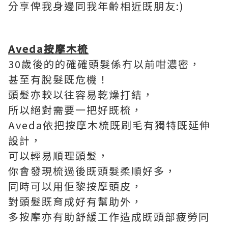
分享俾我身邊同我年齡相近既朋友:)
Aveda
按摩木梳
30歲後的的確確頭髮係冇以前咁濃密，
甚至有脫髮既危機！
頭髮亦較以往容易乾燥打結，
所以絕對需要一把好既梳，
Aveda依把按摩木梳既刷毛有獨特既延伸
設計，
可以輕易順理頭髮，
你會發現梳過後既頭髮柔順好多，
同時可以用佢黎按摩頭皮，
對頭髮既育成好有幫助外，
多按摩亦有助舒緩工作造成既頭部疲勞同