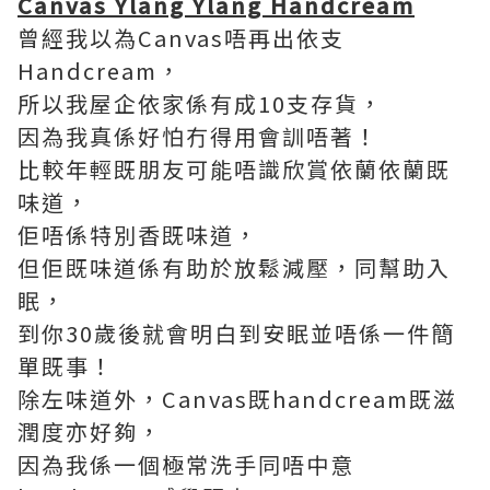
Canvas Ylang Ylang Handcream
曾經我以為Canvas唔再出依支
Handcream，
所以我屋企依家係有成10支存貨，
因為我真係好怕冇得用會訓唔著！
比較年輕既朋友可能唔識欣賞依蘭依蘭既
味道，
佢唔係特別香既味道，
但佢既味道係有助於放鬆減壓，同幫助入
眠，
到你30歲後就會明白到安眠並唔係一件簡
單既事！
除左味道外，Canvas既handcream既滋
潤度亦好夠，
因為我係一個極常洗手同唔中意