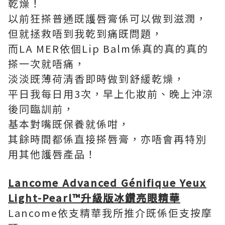
乾燥！
以前狂搽普通既護唇膏係可以做到滋潤，
但就拯救唔到我乾到痛既問題，
而LA MER依個Lip Balm係真的真的真的
搽一次就唔痛，
淡淡既薄荷清香即時做到舒緩乾燥，
平日我每日用3次，早上化妝前、晚上沖涼
後同臨訓前，
基本對嘴既保養就係咁，
其餘時間都係直接搽唇膏，亦唔會再特別
用其他護唇產品！
Lancome Advanced Génifique Yeux
Light-Pearl™
升級版冰鑽亮眼精華
Lancome依支精華我所推介既係佢支按摩