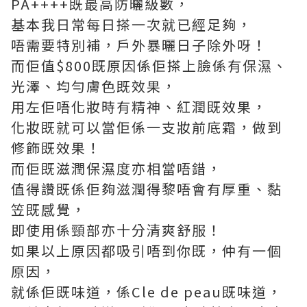
PA++++既最高防曬級數，
基本我日常每日搽一次就已經足夠，
唔需要特別補，戶外暴曬日子除外呀！
而佢值$800既原因係佢搽上臉係有保濕、
光澤、均勻膚色既效果，
用左佢唔化妝時有精神、紅潤既效果，
化妝既就可以當佢係一支妝前底霜，做到
修飾既效果！
而佢既滋潤保濕度亦相當唔錯，
值得讚既係佢夠滋潤得黎唔會有厚重、黏
笠既感覺，
即使用係頸部亦十分清爽舒服！
如果以上原因都吸引唔到你既，仲有一個
原因，
就係佢既味道，係Cle de peau既味道，