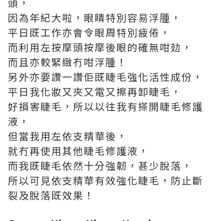
頭，
因為年紀大啦，眼睛特別容易浮腫，
平日既工作亦會令眼周特別疲倦，
而利用左按摩頭按摩後眼的確無咁攰，
而且亦較緊緻冇咁浮腫！
另外亦要讚一讚佢既睫毛強化活性成份，
平日我化妝又夾又電又擦再卸睫毛，
好損害睫毛，所以以往我有搽開睫毛修護
液，
但當我用左依支精華後，
就冇再使用其他睫毛修護液，
而我既睫毛依然十分強韌，甚少脫落，
所以可見依支精華有效強化睫毛，防止斷
裂及脫落既效果！