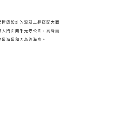
代極簡設計的混凝土牆搭配大面
館大門面向千光寺公園，高聳而
尾道海道和因島等海島。