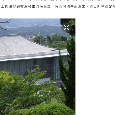
山上仍聽得到樹海發出的海浪聲，時而洶湧時而溫柔，舉目所望盡是