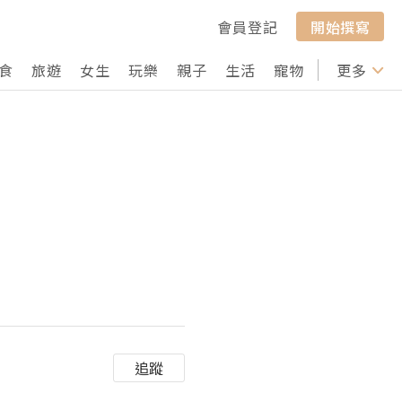
會員登記
開始撰寫
食
旅遊
女生
玩樂
親子
生活
寵物
行山
更多
打卡
追蹤