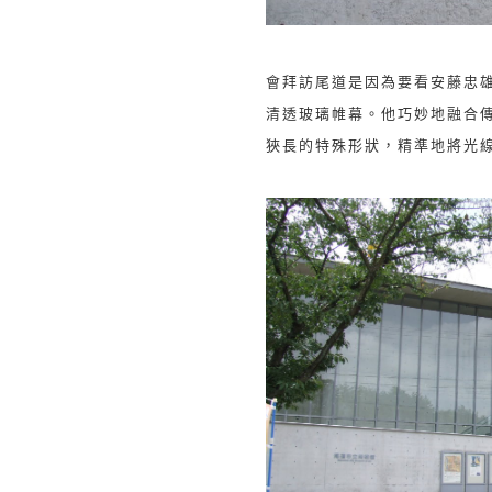
會拜訪尾道是因為要看安藤忠
清透玻璃帷幕。他巧妙地融合
狹長的特殊形狀，精準地將光