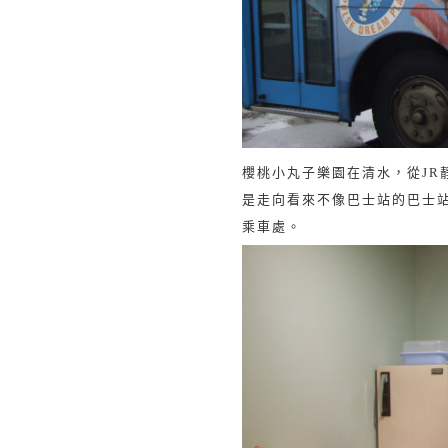
櫻桃小丸子樂園在清水，從
JR
是走向看來不像巴士站的巴士
乘車處。