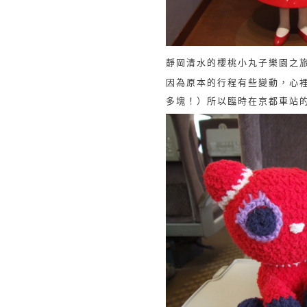
靜岡清水的櫻桃小丸子樂園之
因為原本的行程有些變動，心
多塊！）所以臨時在京都車站