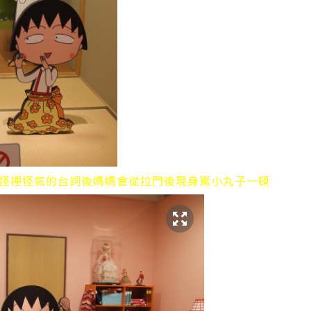
怪裡怪氣的台詞後媽媽會從拉門後現身罵小丸子一頓