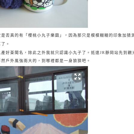
定是否真的有「櫻桃小丸子樂園」，因為那只是模模糊糊的印象加猜
算了。
以產好茶聞名，除此之外我就只認識小丸子了。抵達
JR
靜岡站先到觀
不然戶外風強雨大的，到哪裡都是一身狼狽吧。