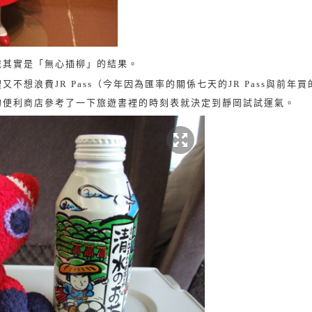
旅其實是「無心插柳」的結果。
裡又不想浪費
JR Pass
（今年因為匯率的關係七天的
JR Pass
與前年買
的便利商店參考了一下旅遊書裡的時刻表就決定到靜岡試試運氣。