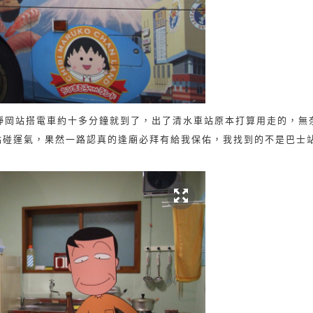
靜岡站搭電車約十多分鐘就到了，出了清水車站原本打算用走的，無
站碰運氣，果然一路認真的逢廟必拜有給我保佑，我找到的不是巴士