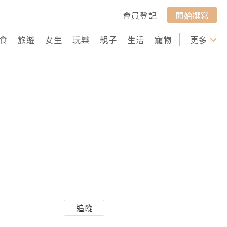
會員登記
開始撰寫
食
旅遊
女生
玩樂
親子
生活
寵物
行山
更多
打卡
追蹤