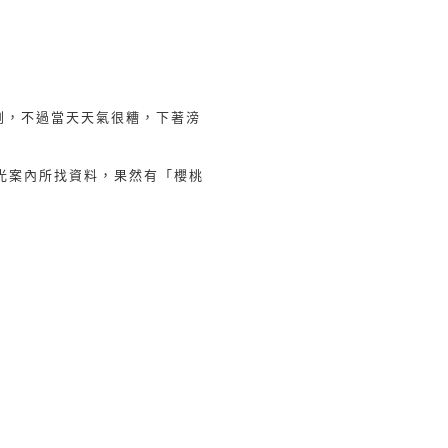
測，不過當天天氣很糟，下著滂
光案內所找資料，果然有「櫻桃