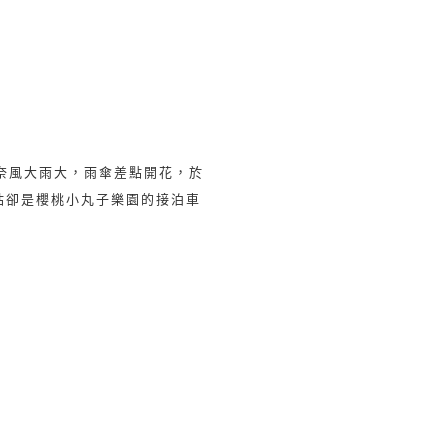
奈風大雨大，雨傘差點開花，於
站卻是櫻桃小丸子樂園的接泊車