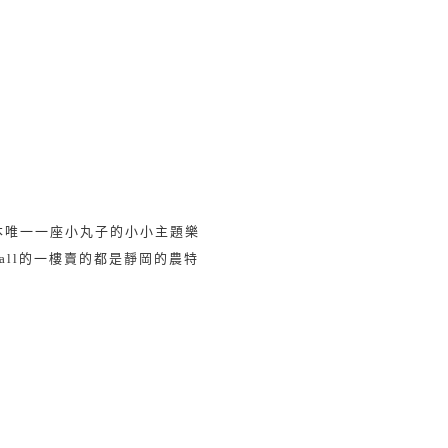
本唯一一座小丸子的小小主題樂
all
的一樓賣的都是靜岡的農特