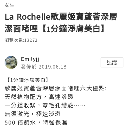
女生
La Rochelle歌麗姬寶蘆薈深層
潔面啫哩【1分鐘淨膚美白】
瀏覽次數:13272
Emilyjj
追蹤
發佈於 2019.06.18
【1分鐘淨膚美白】
歌麗姬寶蘆薈深層潔面啫哩六大優點:
天然植物配方，高速滲透
一分鍾收緊，零毛孔體驗
⋯⋯
無須激光，極速淡斑
500 倍鎖水，特強保濕