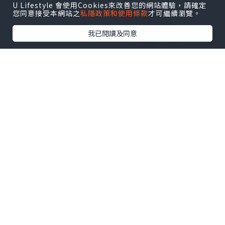
U Lifestyle 會使用Cookies來改善您的網站體驗，請確定
您同意接受本網站之
私隱政策和使用條款
才可繼續瀏覽。
我已閱讀及同意
*本站之內容由作者所提供，並不代表本站的立場。因此本站對
所有博客的立場、真實性、準確性及完整性不負任何法律責
任。
【 U Creator 招募 】
出Post賺現金獎賞 l
登記《社群創作有價企劃》
【 睇Post + 參加品牌活動 】