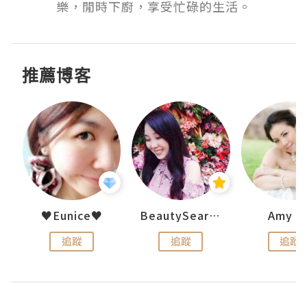
樂，閒時下廚，享受忙碌的生活。
推薦博客
h 夏沫
♥Eunice♥
BeautySearch
Amy N
追蹤
追蹤
追蹤