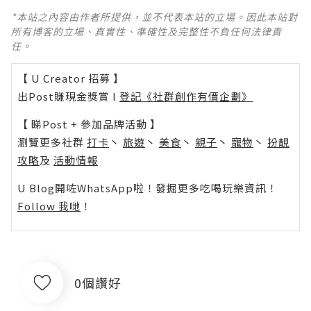
*本站之內容由作者所提供，並不代表本站的立場。因此本站對
所有博客的立場、真實性、準確性及完整性不負任何法律責
任。
【 U Creator 招募 】
出Post賺現金獎賞 l
登記《社群創作有價企劃》
【 睇Post + 參加品牌活動 】
瀏覽更多社群
打卡
丶
旅遊
丶
美食
丶
親子
丶
寵物
丶
扮靚
攻略
及
活動情報
U Blog開咗WhatsApp啦！發掘更多吃喝玩樂資訊！
Follow 我哋
！
0個讚好