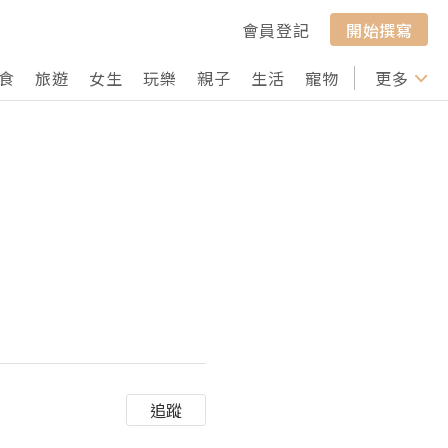
會員登記
開始撰寫
食
旅遊
女生
玩樂
親子
生活
寵物
行山
更多
打卡
追蹤