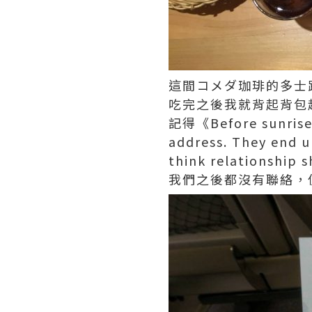
這間コメダ珈琲的多士跟
吃完之後我就背起背包
記得《Before sunris
address. They end u
think relationship s
我們之後都沒有聯絡，