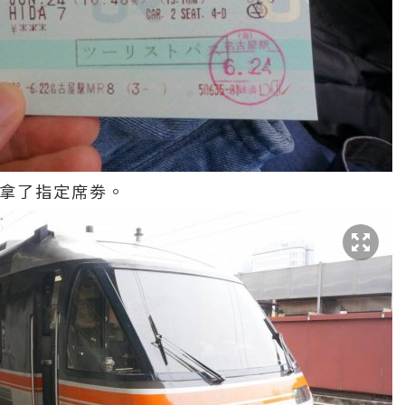
劵拿了指定席劵。