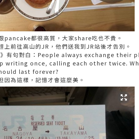
pancake都很高質，大家share吃也不貴。
趕上前往高山的JR，他們送我到JR站後才告別。
e》有句對白：People always exchange their p
p writing once, calling each other twice. W
hould last forever?
但因為這樣，記憶才會這麼美。