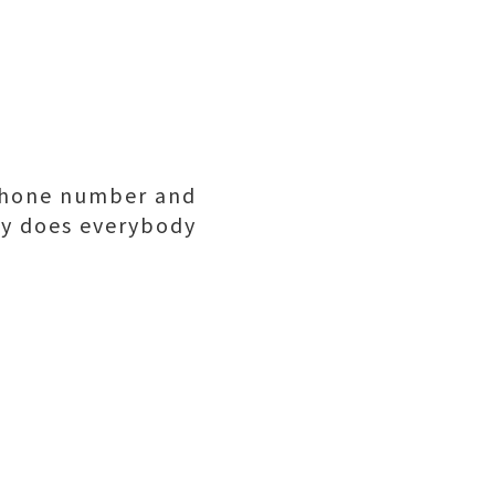
hone number and
hy does everybody