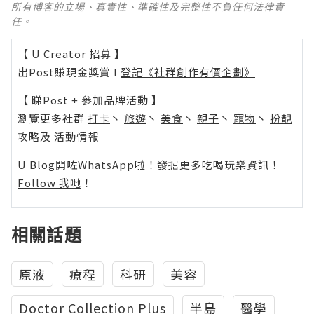
所有博客的立場、真實性、準確性及完整性不負任何法律責
任。
【 U Creator 招募 】
出Post賺現金獎賞 l
登記《社群創作有價企劃》
【 睇Post + 參加品牌活動 】
瀏覽更多社群
打卡
丶
旅遊
丶
美食
丶
親子
丶
寵物
丶
扮靚
攻略
及
活動情報
U Blog開咗WhatsApp啦！發掘更多吃喝玩樂資訊！
Follow 我哋
！
相關話題
原液
療程
科研
美容
Doctor Collection Plus
半島
醫學