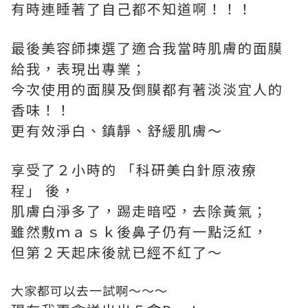
有時連睡著了自己都不知道啊！！！
最後美容師揀選了適合我當時肌膚的面膜
給我，表現出專業；
今次使用的面膜及倒膜都有著淡淡宜人的
香味！！
更有效淨白、鎮靜、舒緩肌膚～
享受了２小時的 「科研美白針原液療
程」 後，
肌膚白淨多了，踢走暗啞，去除黃氣；
雖然敷ｍａｓｋ後鼻子仍有一點泛紅，
但第２天起床後就已經不紅了～
大家都可以去一試啊～～～