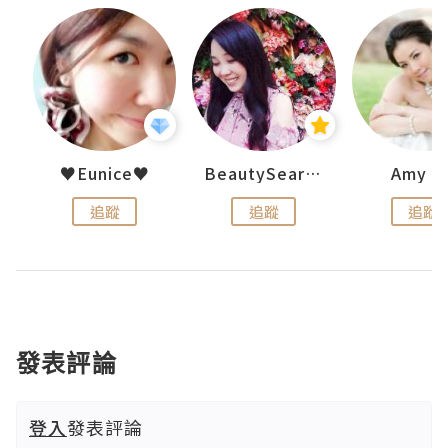
h 夏沫
♥Eunice♥
BeautySearch
Amy N
追蹤
追蹤
追蹤
發表評論
登入
發表評論