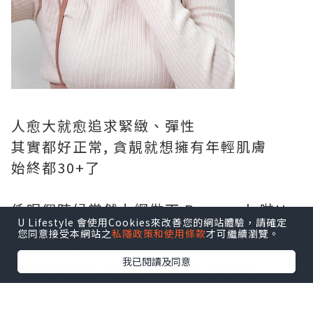
人愈大就愈追求緊緻、彈性
其實都好正常, 貪靚就想擁有年輕肌膚
始終都30+了
係呢個時候當然上網做下 Research 啦!!
U Lifestyle 會使用Cookies來改善您的網站體驗，請確定
發現好多美編同KOL都大讚
Clarins
您同意接受本網站之
私隱政策和使用條款
才可繼續瀏覽。
Double Serum
好用,
我已閱讀及同意
仲要係"空瓶"推介添，今次一試究竟!!