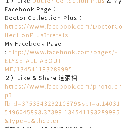
１）Like
Doctor Collection Plus
& My
Facebook Page：
Doctor Collection Plus：
https://www.facebook.com/DoctorCo
llectionPlus?fref=ts
My Facebook Page
:
http://www.facebook.com/pages/-
ELYSE-ALL-ABOUT-
ME/134541193289995
２）Like & Share 這張相
https://www.facebook.com/photo.ph
p?
fbid=375334329210679&set=a.14031
5496045898.37399.134541193289995
&type=1&theater