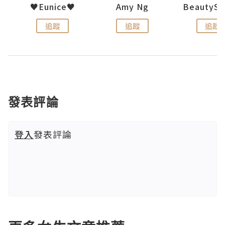
h 夏沫
♥Eunice♥
Amy Ng
追蹤
追蹤
追蹤
發表評論
登入
發表評論