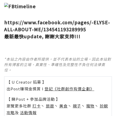
https://www.facebook.com/pages/-ELYSE-
ALL-ABOUT-ME/134541193289995
最新最快update, 謝謝大家支持!!!
*本站之內容由作者所提供，並不代表本站的立場。因此本站對
所有博客的立場、真實性、準確性及完整性不負任何法律責
任。
【 U Creator 招募 】
出Post賺現金獎賞 l
登記《社群創作有價企劃》
【 睇Post + 參加品牌活動 】
瀏覽更多社群
打卡
丶
旅遊
丶
美食
丶
親子
丶
寵物
丶
扮靚
攻略
及
活動情報