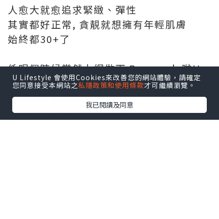
人愈大就愈追求緊緻、彈性
其實都好正常, 貪靚就想擁有年輕肌膚
始終都30+了
係呢個時候當然上網做下 Research 啦!!
U Lifestyle 會使用Cookies來改善您的網站體驗，請確定
發現好多美編同KOL都大讚
Clarins
您同意接受本網站之
私隱政策和使用條款
才可繼續瀏覽。
Double Serum
好用,
我已閱讀及同意
仲要係"空瓶"推介添，今次一試究竟!!