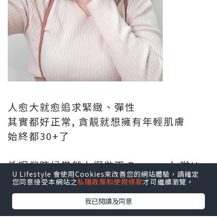
人愈大就愈追求緊緻、彈性
其實都好正常, 貪靚就想擁有年輕肌膚
始終都30+了
係呢個時候當然上網做下 Research 啦!!
U Lifestyle 會使用Cookies來改善您的網站體驗，請確定
發現好多美編同KOL都大讚
Clarins
您同意接受本網站之
私隱政策和使用條款
才可繼續瀏覽。
Double Serum
好用,
我已閱讀及同意
仲要係"空瓶"推介添，今次一試究竟!!