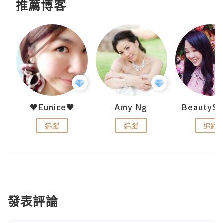
推薦博客
h 夏沫
♥Eunice♥
Amy Ng
追蹤
追蹤
追蹤
發表評論