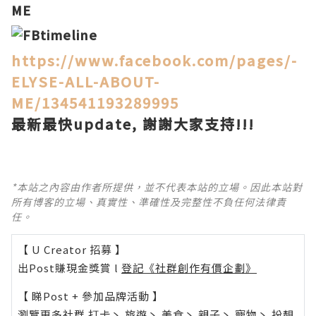
ME
https://www.facebook.com/pages/-
ELYSE-ALL-ABOUT-
ME/134541193289995
最新最快update, 謝謝大家支持!!!
*本站之內容由作者所提供，並不代表本站的立場。因此本站對
所有博客的立場、真實性、準確性及完整性不負任何法律責
任。
【 U Creator 招募 】
出Post賺現金獎賞 l
登記《社群創作有價企劃》
【 睇Post + 參加品牌活動 】
瀏覽更多社群
打卡
丶
旅遊
丶
美食
丶
親子
丶
寵物
丶
扮靚