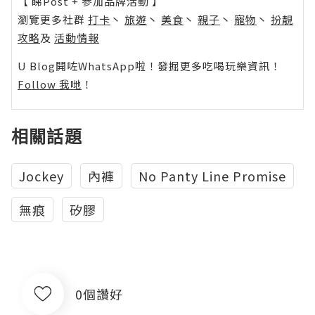
【 睇Post + 參加品牌活動 】
瀏覽更多社群
打卡
丶
旅遊
丶
美食
丶
親子
丶
寵物
丶
扮靚
攻略
及
活動情報
U Blog開咗WhatsApp啦！發掘更多吃喝玩樂資訊！
Follow 我哋
！
相關話題
Jockey
內褲
No Panty Line Promise
無痕
矽膠
0個讚好