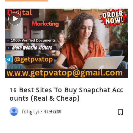
16 Best Sites To Buy Snapchat Acc
ounts (Real & Cheap)
fdhgtyi
41分鐘前