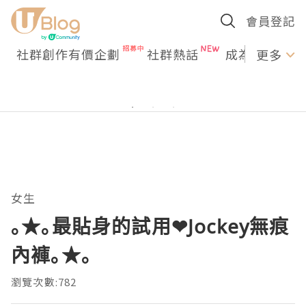
會員登記
社群創作有價企劃
社群熱話
成為U Creato
更多
女生
｡★｡最貼身的試用❤Jockey無痕
內褲｡★｡
瀏覽次數:782