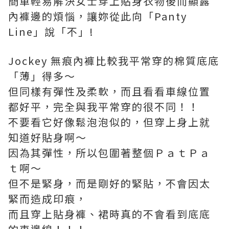
簡單輕易解決女士穿上貼身衣物後而顯露
內褲邊的煩惱，讓妳從此向「Panty
Line」說「不」!
Jockey 無痕內褲比較我平常穿的棉質底底
「薄」得多～
但同樣有彈性及柔軟，而且看看車線位置
都好平，完全與我平常穿的很不同！！
不要看它好像鬆泡泡似的，但穿上身上就
知道好貼身啊～
因為其彈性，所以包圍著整個ＰａｔＰａ
ｔ啊～
但不是緊身，而是剛好的緊貼，不會因太
緊而造成印痕，
而且穿上貼身褲、裙時真的不會看到底底