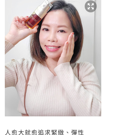
人愈大就愈追求緊緻、彈性