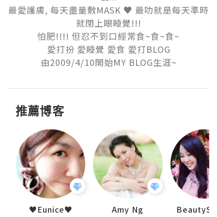
最愛護膚, 每天盡量敷MASK ♥ 最叻就是每天準時
就閉上眼睡覺!!!

怕肥!!!! 但忍不到口經常食~食~食~

愛打扮 愛睡覺 愛食 愛打BLOG

由2009/4/10開始MY BLOG生涯~
推薦博客
h 夏沫
♥Eunice♥
Amy Ng