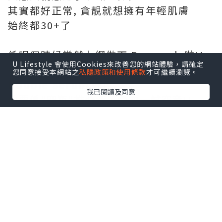
其實都好正常, 貪靚就想擁有年輕肌膚
始終都30+了
係呢個時候當然上網做下 Research 啦!!
U Lifestyle 會使用Cookies來改善您的網站體驗，請確定
發現好多美編同KOL都大讚
Clarins
您同意接受本網站之
私隱政策和使用條款
才可繼續瀏覽。
Double Serum
好用,
我已閱讀及同意
仲要係"空瓶"推介添，今次一試究竟!!