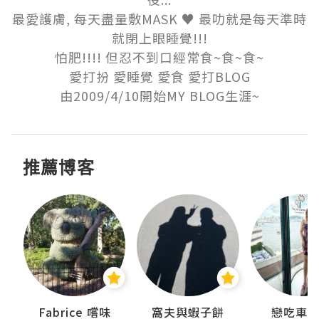
最愛護膚, 每天盡量敷MASK ♥ 最叻就是每天準時
就閉上眼睡覺!!!

怕肥!!!! 但忍不到口經常食~食~食~

愛打扮 愛睡覺 愛食 愛打BLOG

由2009/4/10開始MY BLOG生涯~
推薦博客
Fabrice 嚐味
窩夫與蝦子餅
戀吃車