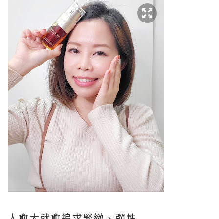
人愈大就愈追求緊緻、彈性