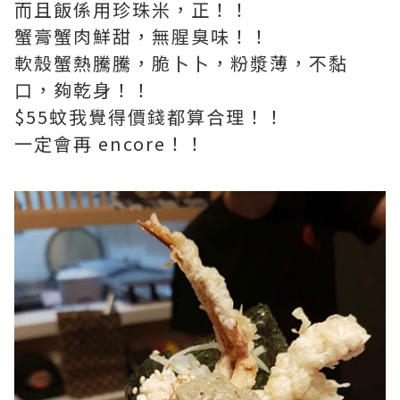
而且飯係用珍珠米，正！！
蟹膏蟹肉鮮甜，無腥臭味！！
軟殼蟹熱騰騰，脆卜卜，粉漿薄，不黏
口，夠乾身！！
$55蚊我覺得價錢都算合理！！
一定會再 encore！！