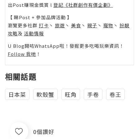
出Post賺現金獎賞 l
登記《社群創作有價企劃》
【 睇Post + 參加品牌活動 】
瀏覽更多社群
打卡
丶
旅遊
丶
美食
丶
親子
丶
寵物
丶
扮靚
攻略
及
活動情報
U Blog開咗WhatsApp啦！發掘更多吃喝玩樂資訊！
Follow 我哋
！
相關話題
日本菜
軟殼蟹
旺角
手卷
卷王
0個讚好