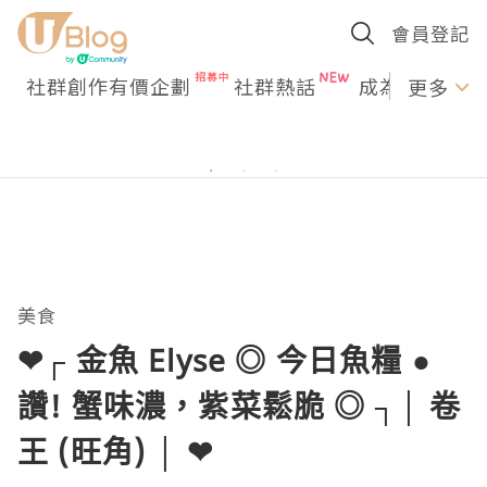
會員登記
社群創作有價企劃
社群熱話
成為U Creato
更多
美食
❤┌ 金魚 Elyse ◎ 今日魚糧 ●
讚! 蟹味濃，紫菜鬆脆 ◎ ┐│ 卷
王 (旺角) │ ❤