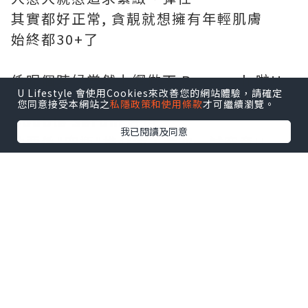
其實都好正常, 貪靚就想擁有年輕肌膚
始終都30+了
係呢個時候當然上網做下 Research 啦!!
U Lifestyle 會使用Cookies來改善您的網站體驗，請確定
發現好多美編同KOL都大讚
Clarins
您同意接受本網站之
私隱政策和使用條款
才可繼續瀏覽。
Double Serum
好用,
我已閱讀及同意
仲要係"空瓶"推介添，今次一試究竟!!