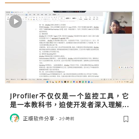
JProfiler不仅仅是一个监控工具，它
是一本教科书，迫使开发者深入理解JV
M的内存模型、垃圾回收机制和并发原
正版软件分享
2小時前
理。通过直观的可视化数据，它将抽象
的性能问题具象化为代码行号。对于一