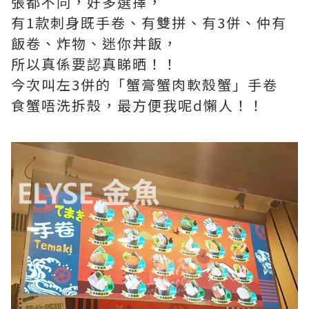
張都不同，好多選擇，
有1款刺身既手卷、有雙拼、有3併、仲有
飯卷、炸物、迷你丼飯，
所以真係要認真睇晒！！
今次叫左3併的「蟹膏蟹肉軟殼蟹」手卷
食蟹唔洗拆殼，最方便我呢d懶人！！