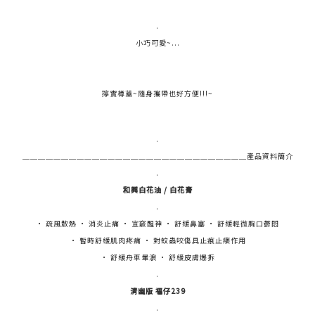
.
小巧可愛~...
擰實樽蓋~隨身攜帶也好方便!!!~
.
＿＿＿＿＿＿＿＿＿＿＿＿＿＿＿＿＿＿＿＿＿＿＿＿＿＿＿＿＿產品資料簡介
.
和興白花油 / 白花膏
.
• 疏風散熱 • 消炎止痛 • 宣竅醒神 • 舒緩鼻塞 • 舒緩輕微胸口鬱悶
• 暫時舒緩肌肉疼痛 • 對蚊蟲咬傷具止痕止癢作用
• 舒緩舟車暈浪 • 舒緩皮膚爆拆
.
清幽版 福仔239
.