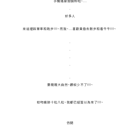
手機隨身拍個照啦~...
.
好多人
來這裡踩單車和跑步!!!~而我~...喜歡黃昏去散步和看牛牛!!!~
.
.
.
.
.
要親親大自然~餵蚊少不了!!!~
蚊吻痕跡十粒八粒~我都已經習以為常了!!!~
仿間