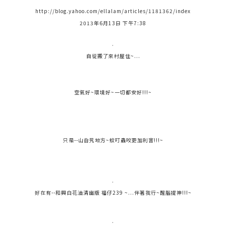
http://blog.yahoo.com/ellalam/articles/1181362/index
2013年6月13日 下午7:38
.
自從搬了來村屋住~...
空氣好~環境好~一切都安好!!!~
只是--山旮旯地方~蚊叮蟲咬更加利害!!!~
.
好在有--和興白花油清幽版 福仔239 ~...伴著我行~醒腦提神!!!~
.