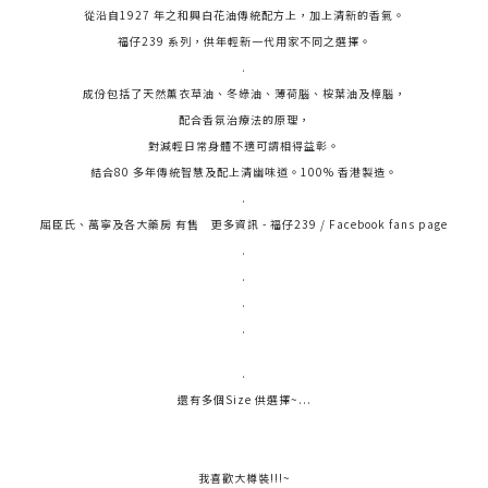
從沿自1927 年之和興白花油傳統配方上，加上清新的香氣。
福仔239 系列，供年輕新一代用家不同之選擇。
.
成份包括了天然薰衣草油、冬綠油、薄荷腦、桉葉油及樟腦，
配合香氛治療法的原理，
對減輕日常身體不適可謂相得益彰。
結合80 多年傳統智慧及配上清幽味道。100% 香港製造。
.
屈臣氏、萬寧及各大藥房 有售 更多資訊 -
福仔239
/
Facebook fans page
.
.
.
.
.
還有多個Size 供選擇~...
我喜歡大樽裝!!!~