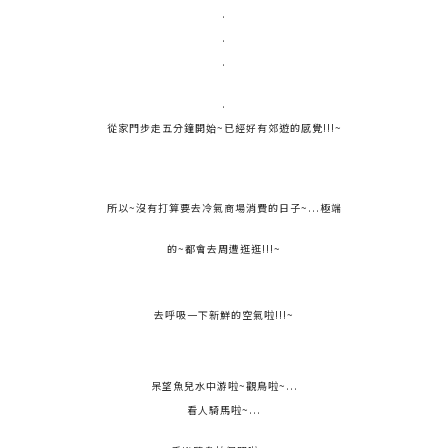
.
.
.
.
從家門步走五分鐘開始~已經好有郊遊的感覺!!!~
所以~沒有打算要去冷氣商場消費的日子~...極端
的~都會去周遭逛逛!!!~
去呼吸一下新鮮的空氣啦!!!~
呆望魚兒水中游啦~觀鳥啦~...
看人騎馬啦~...