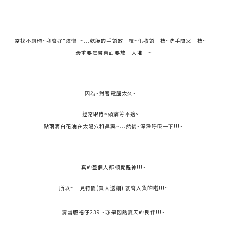
.
當找不到時~我會好"炆憎"~...乾脆的手袋放一枝~化妝袋一枝~洗手間又一枝~...
最重要是書桌面要放一大堆!!!~
因為~對著電腦太久~...
經常眼倦~頭痛等不適~...
點兩滴白花油在太陽穴和鼻翼~...然後~深深呼吸一下!!!~
真的整個人都頓覺醒神!!!~
所以~一見特價(買大送細) 就會入貨的啦!!!~
.
清幽版福仔239 ~亦是悶熱夏天的良伴!!!~