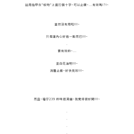
話用指甲在"蚊吻"上面打個十字~可以止癢~...有效嗎!?!~
當然沒有用啦!!!~
只是讓內心好過一點而已!!!~
.
要有效的~...
塗白花油吧!!!~
消腫止痕~好快見效!!!~
而且~福仔239 的味道清幽~我覺得很好聞!!!~
.
.
.
.