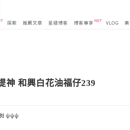
探索
推薦文章
星級博客
博客專享
VLOG
美
提神 和興白花油福仔239
別 ψψψ