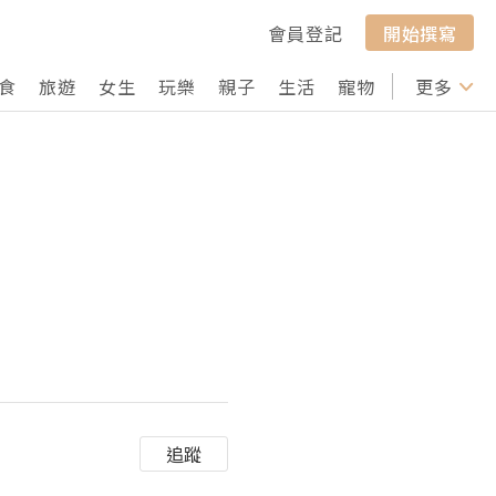
會員登記
開始撰寫
食
旅遊
女生
玩樂
親子
生活
寵物
行山
更多
打卡
追蹤