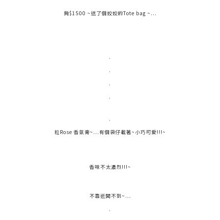
夠$1500 ~送了個姣姣的Tote bag ~...
.
.
.
.
.
粒Rose 香氛膏~...有個袋仔載著~小巧可愛!!!~
香味不太濃烈!!!~
不靠近聞不到~...
.