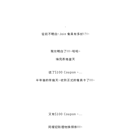
.
從前
不明白~Join 會員有多好!?!~
現在明白了!!!~哈哈~
填完表格當天
送了$100 Coupon ~...
半年後的早幾天~收到正式的會員卡了!!!~
又有$100 Coupon ~...
同埋迎新禮物換領劵!!!~