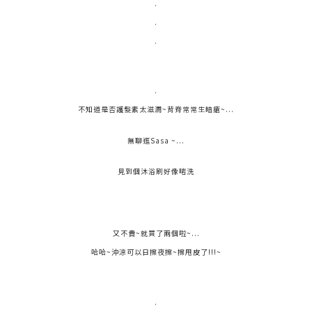
.
.
.
.
不知道是否護髮素太滋潤~背脊常常生暗瘡~...
無聊逛Sasa ~...
見到個沐浴刷好像啱洗
又不貴~就買了兩個啦~...
哈哈~沖涼可以日擦夜擦~擦甩皮了!!!~
.