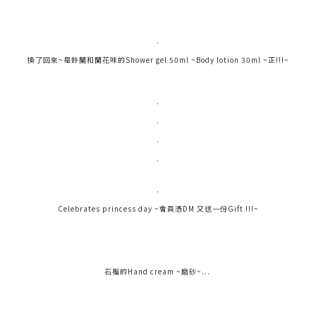
.
換了回來~是鈴蘭和蘭花味的Shower gel 50ml ~Body lotion 30ml ~正!!!~
.
.
.
.
.
Celebrates princess day ~會員憑DM 又送一份Gift !!!~
石榴的Hand cream ~磨砂~...