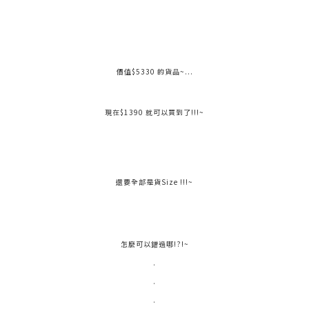
價值$5330 的貨品~...
現在$1390 就可以買到了!!!~
還要全部是貨Size !!!~
怎麼可以錯過哪!?!~
.
.
.