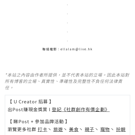
.
.
.
.
.
聯絡電郵：ellalam@live.hk
*本站之內容由作者所提供，並不代表本站的立場。因此本站對
所有博客的立場、真實性、準確性及完整性不負任何法律責
任。
【 U Creator 招募 】
出Post賺現金獎賞 l
登記《社群創作有價企劃》
【 睇Post + 參加品牌活動 】
瀏覽更多社群
打卡
丶
旅遊
丶
美食
丶
親子
丶
寵物
丶
扮靚