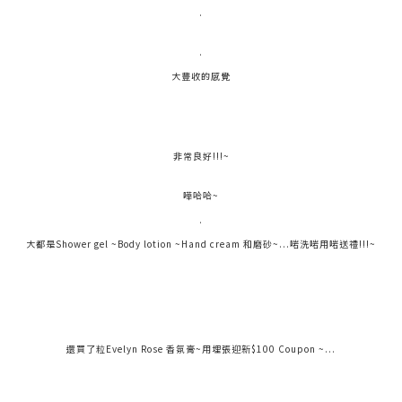
.
.
大豐收的感覺
非常良好!!!~
嘩哈哈~
.
大都是Shower gel ~Body lotion ~Hand cream 和磨砂~...啱洗啱用啱送禮!!!~
還買了粒Evelyn Rose 香氛膏~用埋張迎新$100 Coupon ~...