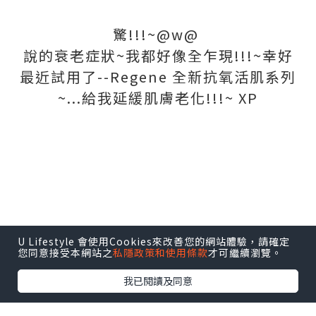
驚!!!~@w@
說的衰老症狀~我都好像全乍現!!!~
幸好
最近
試用了--Regene 全新抗氧活肌系列
~...給我延緩
肌膚
老化!!!~ XP
U Lifestyle 會使用Cookies來改善您的網站體驗，請確定
您同意接受本網站之
私隱政策和使用條款
才可繼續瀏覽。
我已閱讀及同意