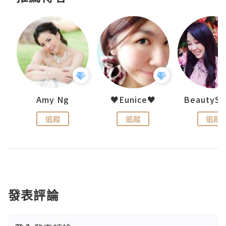
h 夏沫
Amy Ng
♥Eunice♥
追蹤
追蹤
追蹤
發表評論