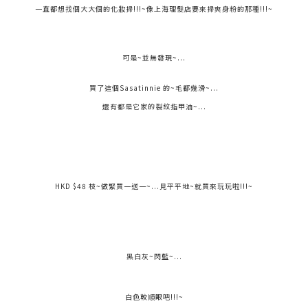
一直都想找個大大個的化妝掃!!!~像上海理髮店要來掃爽身粉的那種!!!~
可是~並無發現~...
買了這個Sasatinnie 的~毛都幾滑~...
還有都是它家的裂紋指甲油~...
HKD $48 枝~做緊買一送一~...見平平地~就買來玩玩啦!!!~
黑白灰~閃藍~...
白色較順眼吧!!!~