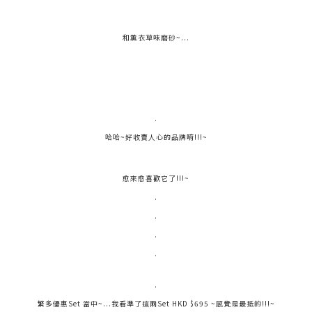
和薰衣草味磨砂~...
.
哈哈~好收賣人心的品牌唷!!!~
愈來愈喜歡它了!!!~
.
.
.
.
.
繁多優惠Set 當中~...我看準了這兩Set HKD $695 ~感覺是最抵的!!!~