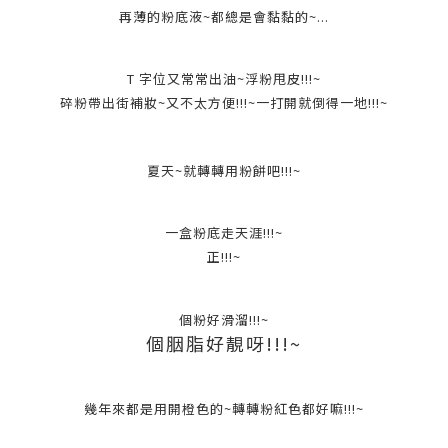
再薄的粉底液~都總是會黏黏的~...
T 字位又常常出油~浮粉甩皮!!!~
碎粉帶出街補妝~又不太方便!!!~一打開就倒得一地!!!~
夏天~就轉轉用粉餅吧!!!~
一盒粉底走天涯!!!~
正!!!~
個粉好滑溜!!!~
個胭脂好靚呀!!!~
幾年來都是用開橙色的~轉轉粉紅色都好嘛!!!~