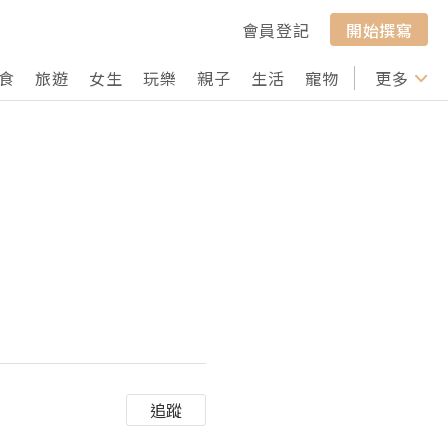
會員登記
開始撰寫
食
旅遊
女生
玩樂
親子
生活
寵物
行山
更多
打卡
追蹤