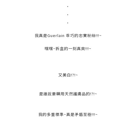
.
.
.
我真是Guerlain 乖巧的忠實粉絲!!!~
嘿嘿~拆盒的一刻真爽!!!~
又美白!?!~
是誰說要轉用天然護膚品的!?!~
我的多重標準~真是矛盾至極!!!~