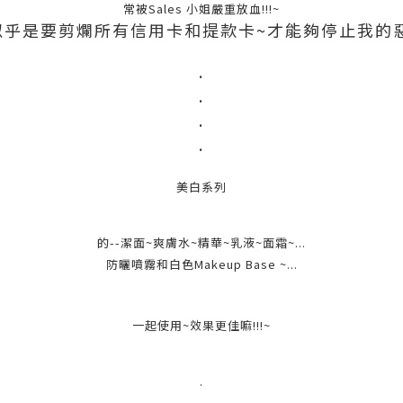
常被Sales 小姐嚴重放血!!!~
..似乎是要剪爛所有信用卡和提款卡~才能夠停止我的惡習
.
.
.
.
美白系列
的--潔面~爽膚水~精華~乳液~面霜~...
防曬噴霧和白色Makeup Base ~...
一起使用~效果更佳嘛!!!~
.
.