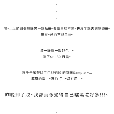
.
.
.
唉~...以前細個想曬黑一點點!!!~偏偏只紅不黑~也沒半點古銅味道!!!~
現在~想白不想黑!!!~
卻一曬就一截截色!!!~
塗了SPF30 日霜~
再千辛萬苦找了包SPF50 的防曬Sample ~...
厚厚的塗上~再拍打!!!~都冇用!!!~
昨晚卸了妝~我都真係覺得自己曬黑咗好多!!!~
.