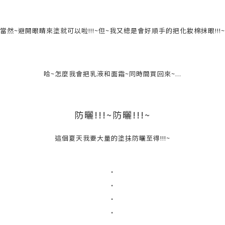
當然~避開眼睛來塗就可以啦!!!~但~我又總是會好順手的把化妝棉抹眼!!!~
哈~怎麼我會把乳液和面霜~同時間買回來~...
防曬!!!~防曬!!!~
這個夏天我要大量的塗抺防曬至得!!!~
.
.
.
.