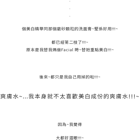
.
.
個美白精華同那個磨砂顆粒的洗面膏~堅係好用!!!~
都已經第二枝了!!!~
原本是我替我媽做Facial 時~替她重點美白!!!~
後來~都只是我自己用掉的啦!!!~
爽膚水~...我本身就不太喜歡美白成份的爽膚水!!!~
因為~我覺得
大都好澀眼!!!~