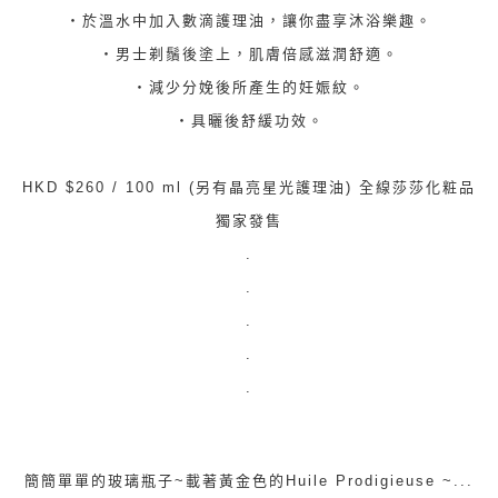
‧於溫水中加入數滴護理油，讓你盡享沐浴樂趣。
‧男士剃鬚後塗上，肌膚倍感滋潤舒適。
‧減少分娩後所產生的妊娠紋。
‧具曬後舒緩功效。
HKD $260 / 100 ml (另有晶亮星光護理油) 全線莎莎化粧品
獨家發售
.
.
.
.
.
簡簡單單的玻璃瓶子~載著黃金色的Huile Prodigieuse ~...