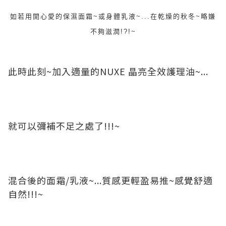
如若用開心愛的保濕面霜~或身體乳液~...在乾燥的秋冬~略嫌
不夠滋潤!?!~
此時此刻~加入適量的NUXE 晶亮全效護理油~...
就可以彌補不足之處了!!!~
混合後的面霜/乳液~...質感更輕盈易推~感覺舒適
自然!!!~