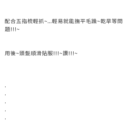
配合五指梳輕抓~...輕易就能撫平毛躁~乾旱等問
題!!!~
用後~頭髮順滑貼服!!!~讚!!!~
.
.
.
.
.