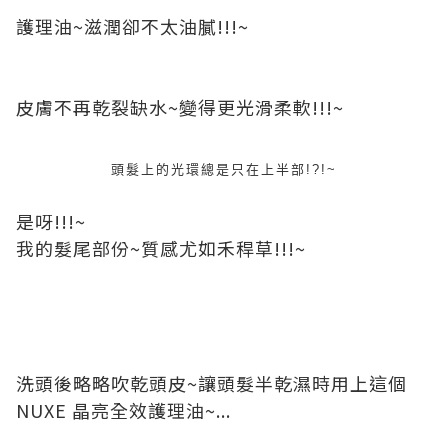
護理油~滋潤卻不太油膩!!!~
皮膚不再乾裂缺水~變得更光滑柔軟!!!~
頭髮上的光環總是只在上半部!?!~
是呀!!!~
我的髮尾部份~質感尤如禾稈草!!!~
洗頭後略略吹乾頭皮~讓頭髮半乾濕時用上這個
NUXE 晶亮全效護理油~...