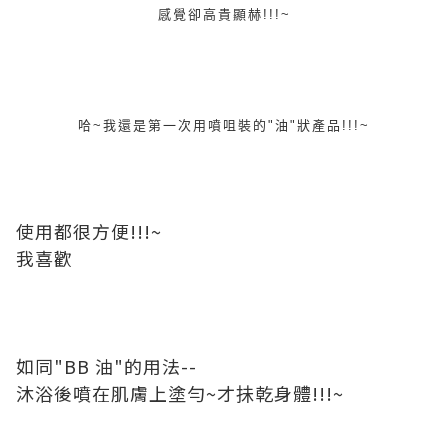
感覺卻高貴顯赫!!!~
哈~我還是第一次用噴咀裝的"油"狀產品!!!~
使用都很方便!!!~
我喜歡
如同"BB 油"的用法--
沐浴後噴在肌膚上塗勻~才抺乾身體!!!~