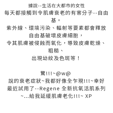
據說--生活在大都市的女性
每天都接觸到令肌膚衰老的有害分子--自由
基。
紫外線、環境污染、輻射等要素都會釋放
自由基破壞皮膚細胞，
令其肌膚被侵蝕而氧化，導致皮膚乾燥、
粗糙、
出現幼紋及色斑等！
驚!!!~@w@
說的衰老症狀~我都好像全乍現!!!~
幸好
最近
試用了--Regene 全新抗氧活肌系列
~...給我延緩
肌膚
老化!!!~ XP