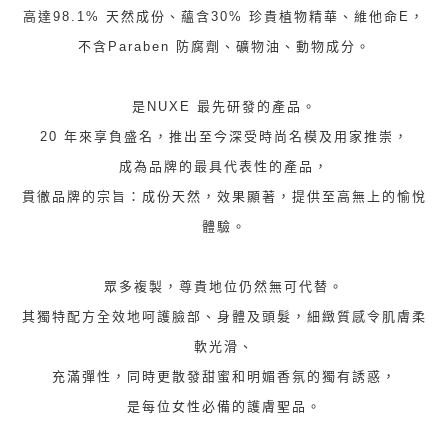
高達98.1% 天然成份、蘊含30% 珍貴植物精華、維他命E，
不含Paraben 防腐劑、礦物油、動物成分。
是NUXE 最先研發的產品。
20 年來享負盛名，推出至今深受時尚名模及用家推崇，
成為品牌的最具代表性的產品，
貫徹品牌的宗旨：成份天然，效果顯著，提供至高無上的愉悅
體驗。
眾多複製，尊貴地位仍然無可代替。
其獨特配方全效地呵護臉部、身體及頭髮，細緻質感令肌膚柔
軟光滑、
充滿彈性，同時更散發甜蜜和明媚香氛的獨有誘惑，
是每位女性必備的護膚聖品。