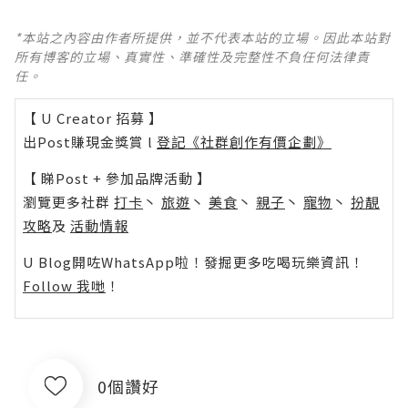
*本站之內容由作者所提供，並不代表本站的立場。因此本站對
所有博客的立場、真實性、準確性及完整性不負任何法律責
任。
【 U Creator 招募 】
出Post賺現金獎賞 l
登記《社群創作有價企劃》
【 睇Post + 參加品牌活動 】
瀏覽更多社群
打卡
丶
旅遊
丶
美食
丶
親子
丶
寵物
丶
扮靚
攻略
及
活動情報
U Blog開咗WhatsApp啦！發掘更多吃喝玩樂資訊！
Follow 我哋
！
0個讚好