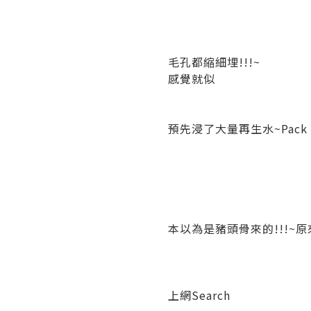
毛孔都縮細埋!!!~
感覺就似
預先浸了大量再生水~Pack 好的
本以為是豬頭骨來的!!!~原來
上網Search