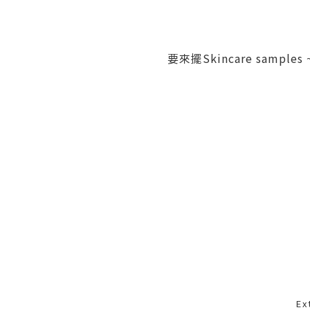
要來擺Skincare samples
E