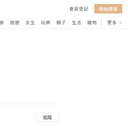
會員登記
開始撰寫
食
旅遊
女生
玩樂
親子
生活
寵物
行山
更多
打卡
追蹤