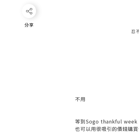
分享
分享
忍不
不用
等到Sogo thankful week ~
也可以用很吸引的價錢購買優惠