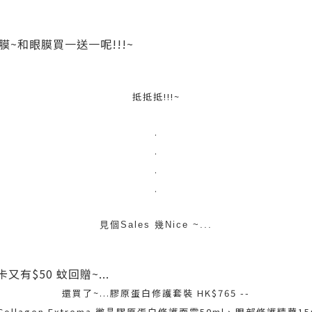
~和眼膜買一送一呢!!!~
抵抵抵!!!~
.
.
.
.
見個Sales 幾Nice ~...
又有$50 蚊回贈~...
還買了~...膠原蛋白修護套裝 HK$765 --
oCollagen Extrema 微晶膠原蛋白修護面霜50ml、眼部修護精華15