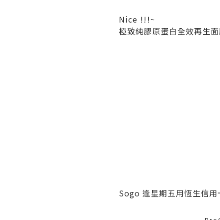
Nice !!!~
極致純膠原蛋白全效再生面膜
Sogo 逢星期五用恆生信用卡
Pr