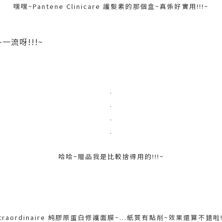
嘿嘿~Pantene Clinicare 護髮素的那個盒~真係好實用!!!~
 ~一流呀!!!~
.
.
.
.
哈哈~贈品我是比較捨得用的!!!~
xtraordinaire 純膠原蛋白修護面膜~...紙質有點削~效果還算不錯啦!!