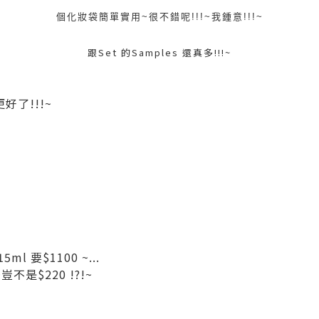
個化妝袋簡單實用~很不錯呢!!!~我鍾意!!!~
跟Set 的Samples 還真多!!!~
了!!!~
ml 要$1100 ~...
豈不是$220 !?!~