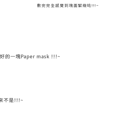
敷完完全感覺到塊面緊緻咗!!!~
一塊Paper mask !!!~
不是!!!~