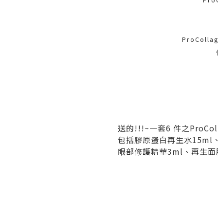
ProCol
送的!!!~一套6 件之ProCo
包括膠原蛋白再生水15ml、
眼部修護精華3ml、再生面膜