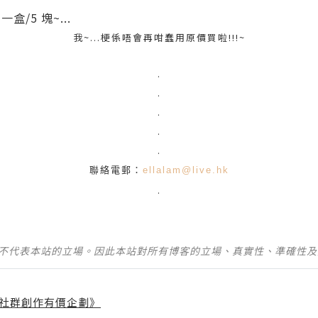
盒/5 塊~...
我~...梗係唔會再咁蠢用原價買啦!!!~
.
.
.
.
.
聯絡電郵：
ellalam@live.hk
.
並不代表本站的立場。因此本站對所有博客的立場、真實性、準確性
社群創作有價企劃》