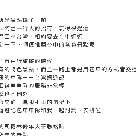
觀光景點玩了一趟
妹阿書一行人的招待，玩得很過癮
們回來台灣，相約要去台中逛逛
劃一下，順便推薦台中的各色景點囉
化自由行旅遊的時候
有的特色景點，而且一路上都是用包車的方式當交
哥的車隊－－台灣嬉遊記
個包車車隊的服務非常棒
然也不例外
眾交通工具跟租車的情況下
嬉遊記包車車隊和我一起討論、安排啦
的司機林修年大哥聯絡時
必去的景點