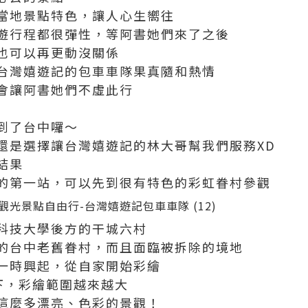
當地景點特色，讓人心生嚮往
遊行程都很彈性，等阿書她們來了之後
也可以再更動沒關係
台灣嬉遊記的包車車隊果真隨和熱情
會讓阿書她們不虛此行
到了台中囉～
還是選擇讓台灣嬉遊記的林大哥幫我們服務XD
結果
的第一站，可以先到很有特色的彩虹眷村參觀
科技大學後方的干城六村
的台中老舊眷村，而且面臨被拆除的境地
一時興起，從自家開始彩繪
下，彩繪範圍越來越大
這麼多漂亮、色彩的景觀！