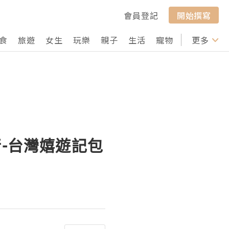
會員登記
開始撰寫
食
旅遊
女生
玩樂
親子
生活
寵物
行山
更多
打卡
行-台灣嬉遊記包