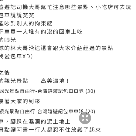
嬉遊記司機大哥幫忙注意哪些景點、小吃店可去玩
包車說說笑笑
能吵到別人的拘束感
下車買一大堆有的沒的回車上吃
的眼光
隊的林大哥沿途還會跟大家介紹經過的景點
我愛包車XD）
之後
的觀光景點──高美濕地！
接著大家的到來
車，腳踩在濕潤的泥土地上
景點讓阿書一行人都忍不住放鬆了起來