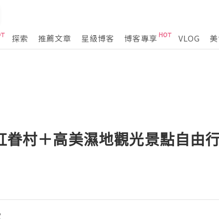
探索
推薦文章
星級博客
博客專享
VLOG
美
彩虹眷村＋高美濕地觀光景點自由
宅