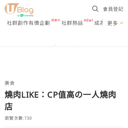
會員登記
社群創作有價企劃
社群熱話
成為U Creato
更多
美食
燒肉LIKE：CP值高の一人燒肉
店
瀏覽次數:730