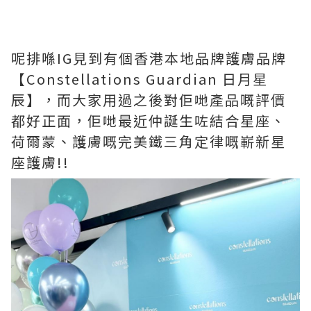
呢排喺IG見到有個香港本地品牌護膚品牌
【Constellations Guardian 日月星
辰】，而大家用過之後對佢哋產品嘅評價
都好正面，佢哋最近仲誕生咗結合星座、
荷爾蒙、護膚嘅完美鐵三角定律嘅嶄新星
座護膚!!