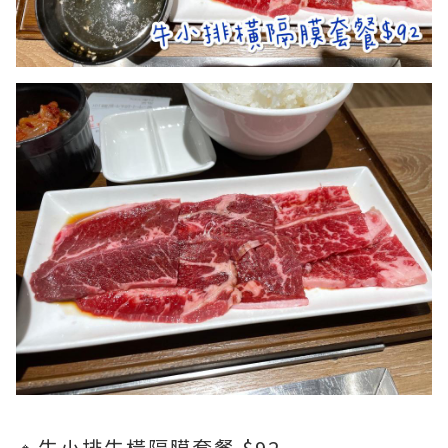
🔹牛小排牛橫隔膜套餐 $92