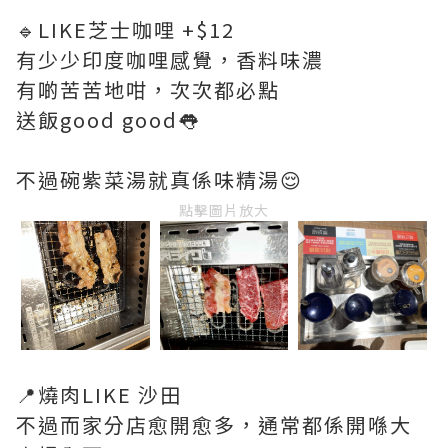
🔹LIKE芝士咖哩 +$12
有少少印度咖哩感覺，香料味濃
有啲苦苦地咁，次次都必點
送飯good good👅
不過碗紫菜湯就真係味精湯😌
點擊圖片放大
📍燒肉LIKE 沙田
不過而家分店愈開愈多，通常都係開喺大