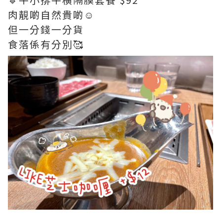
肉靚啲自然貴啲☺️
但一分錢一分貨
食落係有分別🥰