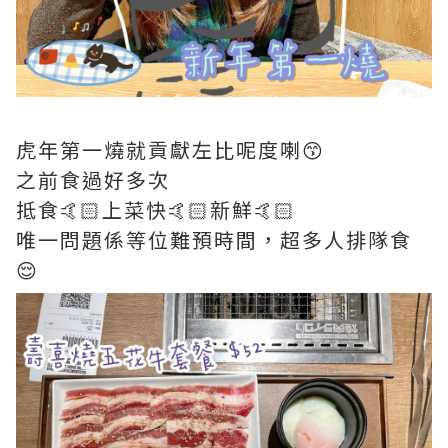
虎年第一燒就貢獻左比呢度喇😙
之前食過好多次
抵食🤙🏻上菜快🤙🏻新鮮🤙🏻
唯一問題係等位難預時間，超多人排隊食
😌