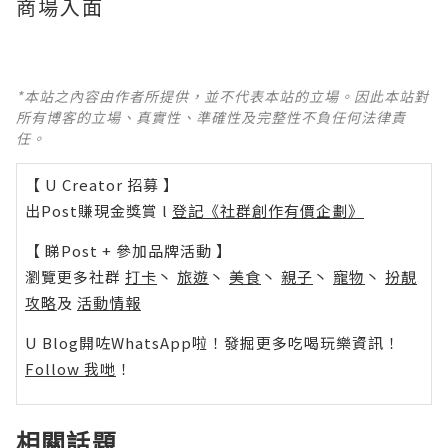
商場入面
*本站之內容由作者所提供，並不代表本站的立場。因此本站對
所有博客的立場、真實性、準確性及完整性不負任何法律責
任。
【 U Creator 招募 】
出Post賺現金獎賞 l
登記《社群創作有價企劃》
【 睇Post + 參加品牌活動 】
瀏覽更多社群
打卡
丶
旅遊
丶
美食
丶
親子
丶
寵物
丶
扮靚
攻略
及
活動情報
U Blog開咗WhatsApp啦！發掘更多吃喝玩樂資訊！
Follow 我哋
！
相關話題