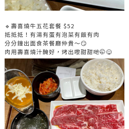
🔹壽喜燒牛五花套餐 $52
抵抵抵！有湯有蛋有泡菜有飯有肉
分分鐘出面食茶餐廳仲貴～😏
肉用壽喜燒汁醃好，烤出嚟甜甜哋🤭😋