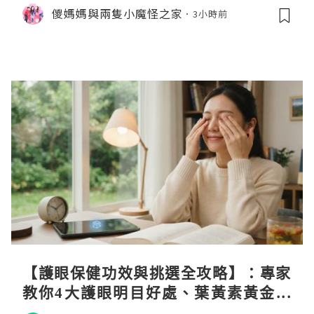
儍媽媽與兩隻小魔怪之家
3小時前
【護眼保健功效與挑選全攻略】：專家
教你4大護眼明目好處、葉黃素黃金比
例與挑選秘訣