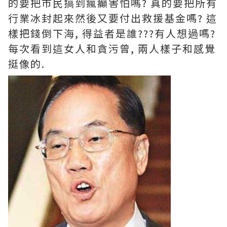
的要把巿民搞到瘋癲害怕嗎? 真的要把所有
行業冰封起來然後又要付出救援基金嗎? 這
樣把錢倒下海, 得益者是誰???有人想過嗎?
每次看到這女人和貪污曾, 兩人樣子和感覺
挺像的.