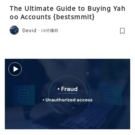
The Ultimate Guide to Buying Yah
oo Accounts {bestsmmit}
Devid
16分鐘前