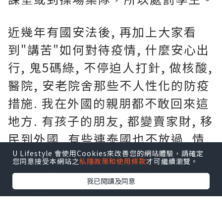
近幾年有國安法後, 再加上大家看
到"講苦"如何對待疫情, 什麼安心出
行, 鬼5碼綠, 不停迫人打針, 做核酸,
醫院, 安老院舍那些不人性化的防疫
措施. 我在外國的親朋都不敢回來這
地方. 有孩子的朋友, 都變賣家財, 移
民到外國, 有些連泰國也不放過, 情
願仔女在當地讀國際學校. 連沒有錢
U Lifestyle 會使用Cookies來改善您的網站體驗，請確定
您同意接受本網站之
私隱政策和使用條款
才可繼續瀏覽。
的朋友, 都想盡辧法先把仔女送到外
我已閱讀及同意
國讀書.