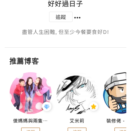
好好過日子
追蹤
盡管人生困難, 但至少今餐要食好D!
推薦博客
點滴
儍媽媽與兩隻小魔怪之家
艾米莉