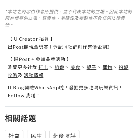
*本站之內容由作者所提供，並不代表本站的立場。因此本站對
所有博客的立場、真實性、準確性及完整性不負任何法律責
任。
【 U Creator 招募 】
出Post賺現金獎賞 l
登記《社群創作有價企劃》
【 睇Post + 參加品牌活動 】
瀏覽更多社群
打卡
丶
旅遊
丶
美食
丶
親子
丶
寵物
丶
扮靚
攻略
及
活動情報
U Blog開咗WhatsApp啦！發掘更多吃喝玩樂資訊！
Follow 我哋
！
相關話題
社會
民生
背後陰謀