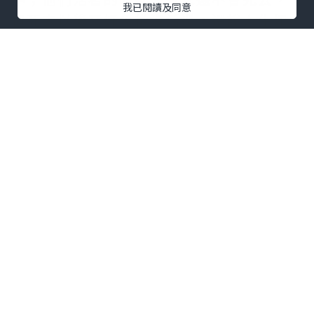
我已閱讀及同意
但死去以後又好象從沒活過，還說人生如
夢……”
智者對上帝的論述感到非常的精闢，他
說：“研究人生的問題，很是耗費時間
的。您怎麼利用時間呢？”
“是嗎？我的時間是永恆的。對了，我覺
得人一旦對時間有了真正透徹的理解，也
就真正弄懂了人生了。因為時間包含著機
遇，包含著規律，包含著人間的一切，比
如新生的生命、沒落的塵埃、經驗和智
慧，等等人生至關重要的東西。”