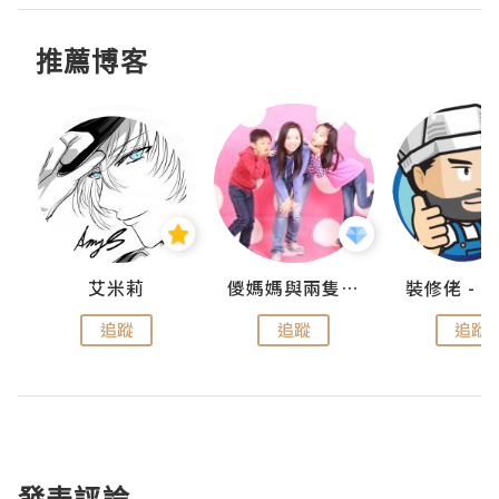
推薦博客
點滴
艾米莉
儍媽媽與兩隻小魔怪之家
追蹤
追蹤
追蹤
發表評論