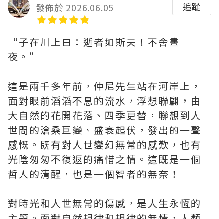
追蹤
發佈於 2026.06.05
“子在川上曰：逝者如斯夫！不舍晝
夜。”
這是兩千多年前，仲尼先生站在河岸上，
面對眼前滔滔不息的流水，浮想聯翩，由
大自然的花開花落、四季更替，聯想到人
世間的滄桑巨變、盛衰起伏，發出的一聲
感慨。既有對人世變幻無常的感歎，也有
光陰匆匆不復返的痛惜之情。這既是一個
哲人的清醒，也是一個智者的無奈！
對時光和人世無常的傷感，是人生永恆的
主題。面對自然規律和規律的無情，人類