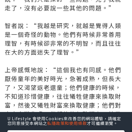
走了，沒有必要說一些其他的問題。”
智者說：“我越是研究，就越是覺得人類
是一個奇怪的動物。他們有時候非常善用
理智，有時候卻非常的不明智，而且往往
在大的方面迷失了理智。”
上帝感慨地說：“這個我也有同感。他們
厭倦童年的美好時光，急著成熟，但長大
了，又渴望返老還童；他們健康的時候，
不知道珍惜健康，往往犧牲健康來換取財
富，然後又犧牲財富來換取健康；他們對
未來充滿焦慮，但卻往往忽略現在，結果
U Lifestyle 會使用Cookies來改善您的網站體驗，請確定
既沒有生活在現在，又沒有生活在未來之
您同意接受本網站之
私隱政策和使用條款
才可繼續瀏覽。
中；他們活著的時候好象永遠不會死去，