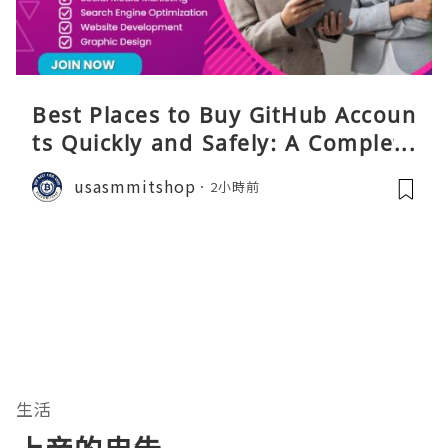
Best Places to Buy GitHub Accoun
ts Quickly and Safely: A Complete
Guide
usasmmitshop
2小時前
生活