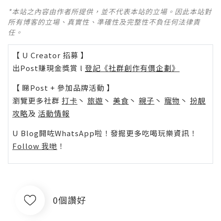
*本站之內容由作者所提供，並不代表本站的立場。因此本站對
所有博客的立場、真實性、準確性及完整性不負任何法律責
任。
【 U Creator 招募 】
出Post賺現金獎賞 l
登記《社群創作有價企劃》
【 睇Post + 參加品牌活動 】
瀏覽更多社群
打卡
丶
旅遊
丶
美食
丶
親子
丶
寵物
丶
扮靚
攻略
及
活動情報
U Blog開咗WhatsApp啦！發掘更多吃喝玩樂資訊！
Follow 我哋
！
0個讚好