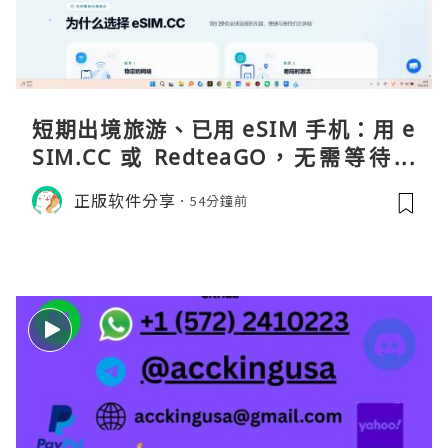
短期出境旅游、已用 eSIM 手机：用 e
SIM.CC 或 RedteaGO，无需等待收
货。需要“当地号码 + 通话短信”（如
正版软件分享
54分鐘前
打车、外卖、客户联络）：优先 Redt
eaGO（明确提供通话短信套餐）。长