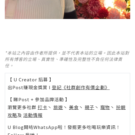
*本站之內容由作者所提供，並不代表本站的立場。因此本站對
所有博客的立場、真實性、準確性及完整性不負任何法律責
任。
【 U Creator 招募 】
出Post賺現金獎賞 l
登記《社群創作有價企劃》
【 睇Post + 參加品牌活動 】
瀏覽更多社群
打卡
丶
旅遊
丶
美食
丶
親子
丶
寵物
丶
扮靚
攻略
及
活動情報
U Blog開咗WhatsApp啦！發掘更多吃喝玩樂資訊！
Follow 我哋
！