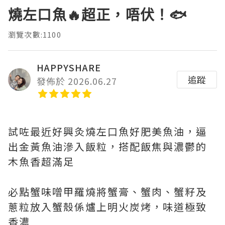
燒左口魚🔥超正，唔伏！🐟
瀏覽次數:1100
HAPPYSHARE
追蹤
發佈於 2026.06.27
試咗最近好興灸燒左口魚好肥美魚油，逼
出金黃魚油滲入飯粒，搭配飯焦與濃鬱的
木魚香超滿足
必點蟹味噌甲羅燒將蟹膏、蟹肉、蟹籽及
蔥粒放入蟹殼係爐上明火炭烤，味道極致
香濃