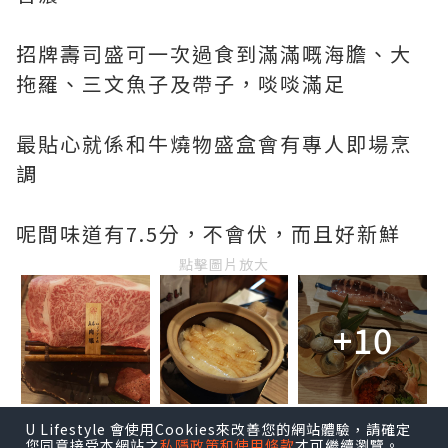
招牌壽司盛可一次過食到滿滿嘅海膽、大
拖羅、三文魚子及帶子，啖啖滿足
最貼心就係和牛燒物盛盒會有專人即場烹
調
呢間味道有7.5分，不會伏，而且好新鮮
點擊圖片放大
+10
U Lifestyle 會使用Cookies來改善您的網站體驗，請確定
您同意接受本網站之
私隱政策和使用條款
才可繼續瀏覽。