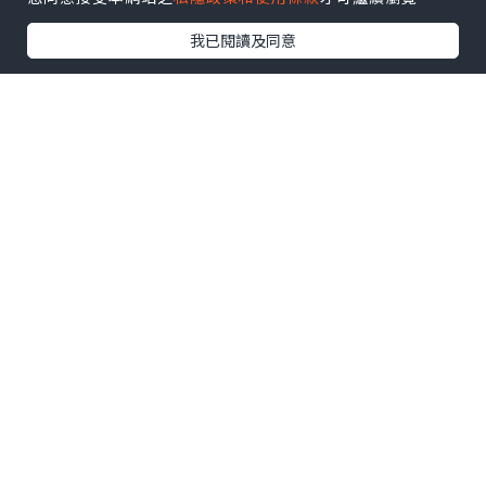
地點：尖沙咀棉登徑23號華楓大廈地下5-6
號
我已閱讀及同意
*本站之內容由作者所提供，並不代表本站的立場。因此本站對
所有博客的立場、真實性、準確性及完整性不負任何法律責
任。
【 U Creator 招募 】
出Post賺現金獎賞 l
登記《社群創作有價企劃》
【 睇Post + 參加品牌活動 】
瀏覽更多社群
打卡
丶
旅遊
丶
美食
丶
親子
丶
寵物
丶
扮靚
攻略
及
活動情報
U Blog開咗WhatsApp啦！發掘更多吃喝玩樂資訊！
Follow 我哋
！