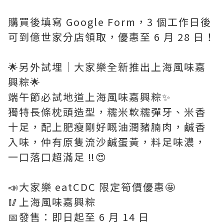
購買後填寫 Google Form，3 個工作日後
可到億世家分店領取，優惠至 6 月 28 日！
🌟另外試埋｜大家樂全新推出上海風味嘉
興粽🌟
端午節必試地道上海風味嘉興粽✨
獨特長條枕頭造型，糯米軟糯彈牙、米香
十足，配上肥瘦剛好嘅油潤豬腩肉，鹹香
入味，仲有原隻流沙鹹蛋黃，料足味濃，
一口落口超滿足 ‼️😍
📣大家樂 eatCDC 限定筍價優惠🤩
🥢上海風味嘉興粽
📅發售：即日起至 6 月 14 日