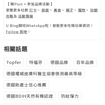
【 睇Post + 參加品牌活動 】
瀏覽更多社群
打卡
丶
旅遊
丶
美食
丶
親子
丶
寵物
丶
扮靚
攻略
及
活動情報
U Blog開咗WhatsApp啦！發掘更多吃喝玩樂資訊！
Follow 我哋
！
相關話題
Topfer
特福芬
德國品牌
百年品牌
德國權威皮膚科醫生協會檢測最高等級
德國助產士信心推薦
德國BDIH天然有機認證
防紋彈力