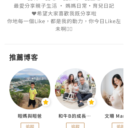
最愛分享親子生活 · 媽媽日常·育兒日記

❤️希望大家喜歡我既分享啦

你地每一個Like，都是我的動力，你今日Like左
未啊👍🏻
推薦博客
 Swan
暟媽與暟爸
和牛B的成長日記
文珊 ManS
追蹤
追蹤
追蹤