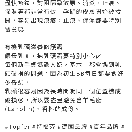
盡快修復，對阻隔致敏原、消炎、止痕、
保濕等都非常有效。孕期的皮膚開始被撐
開，容易出現痕癢，止痕、保濕都要特別
留意🥰
有機乳頭滋養修護霜
餵母乳🍼，揀乳頭霜要特別小心✔️
每個新手媽媽餵人奶，基本上都會遇到乳
頭破損的問題。因為初生BB每日都要食好
多餐奶，
乳頭很容易因為長時間吮同一個位置造成
破損😣，所以要盡量避免含羊毛脂
(Lanolin)、香料的成份。
#Topfer #特福芬 #德國品牌 #百年品牌 #