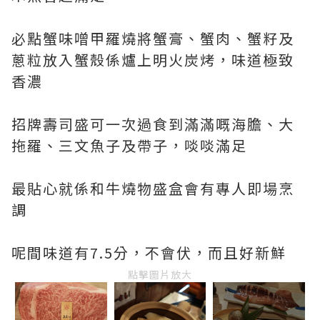
必點蟹味噌甲羅燒將蟹膏、蟹肉、蟹籽及
蔥粒放入蟹殼係爐上明火炭烤，味道極致
香濃
招牌壽司盛可一次過食到滿滿嘅海膽、大
拖羅、三文魚子及帶子，啖啖滿足
最貼心就係和牛燒物盛盒會有專人即場烹
調
呢間味道有7.5分，不會伏，而且好新鮮
點擊圖片放大