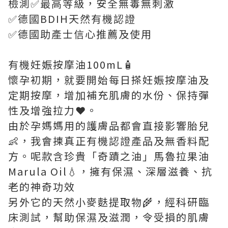
檢測✅最高等級，安全無毒無刺激
✅德國BDIH天然有機認證
✅德國助產士信心推薦及使用
有機妊娠按摩油100mL🧴
懷孕初期，就要開始每日搽妊娠按摩油及
定期按摩，增加補充肌膚的水份、保持彈
性及增強拉力❤️。
由於孕媽媽用的護膚品都會直接影響胎兒
👶，我會揀真正有機認證產品及無香料配
方。呢款含珍貴「奇蹟之油」馬魯拉果油
Marula Oil💧，擁有保濕、深層滋養、抗
老的神奇功效
另外它的天然小麥麩提取物🌾，經科研臨
床測試，幫助保濕及滋潤，令受損的肌膚