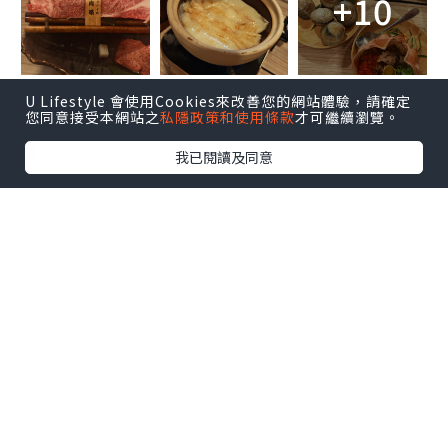
+10
U Lifestyle 會使用Cookies來改善您的網站體驗，請確定
地點：尖沙咀棉登徑23號華楓大廈地下5-6
您同意接受本網站之
私隱政策和使用條款
才可繼續瀏覽。
號
我已閱讀及同意
*本站之內容由作者所提供，並不代表本站的立場。因此本站對
所有博客的立場、真實性、準確性及完整性不負任何法律責
任。
【 U Creator 招募 】
出Post賺現金獎賞 l
登記《社群創作有價企劃》
【 睇Post + 參加品牌活動 】
瀏覽更多社群
打卡
丶
旅遊
丶
美食
丶
親子
丶
寵物
丶
扮靚
攻略
及
活動情報