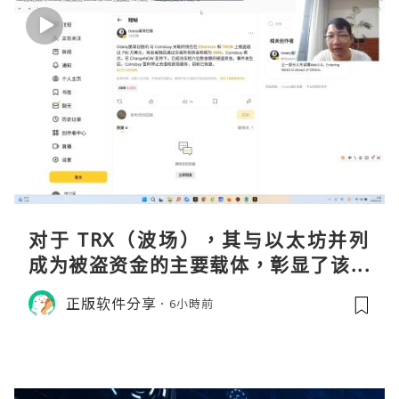
对于 TRX（波场），其与以太坊并列
成为被盗资金的主要载体，彰显了该网
络在加密金融领域的巨大流动性与渗透
正版软件分享
6小時前
率。黑客选择在波场上进行大规模操
作，侧面印证了其生态的繁荣及作为资
金流转通道的高效性。尽管 Co