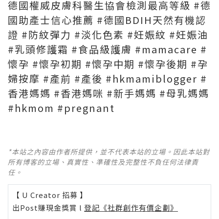
德國權威皮膚科醫生協會檢測最高等級 #德
國助產士信心推薦 #德國BDIH天然有機認
證 #防紋彈力 #淡化色素 #妊娠紋 #妊娠油
#乳頭修護霜 #食品級護膚 #mamacare #
懷孕 #懷孕初期 #懷孕中期 #懷孕後期 #孕
婦按摩 #產前 #產後 #hkmamiblogger #
香港媽媽 #香港媽咪 #新手媽媽 #母乳媽媽
#hkmom #pregnant
*本站之內容由作者所提供，並不代表本站的立場。因此本站對
所有博客的立場、真實性、準確性及完整性不負任何法律責
任。
【 U Creator 招募 】
出Post賺現金獎賞 l
登記《社群創作有價企劃》