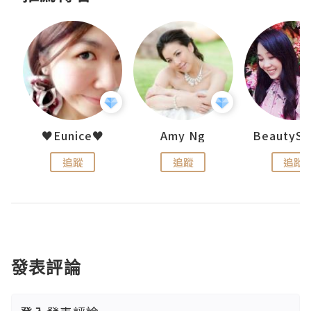
h 夏沫
♥Eunice♥
Amy Ng
追蹤
追蹤
追蹤
發表評論