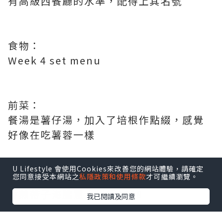
有高級西餐廳的水準，配得上其名號
食物：
Week 4 set menu
前菜：
餐湯是薯仔湯，加入了培根作點綴，感覺
好像在吃薯蓉一樣
U Lifestyle 會使用Cookies來改善您的網站體驗，請確定
您同意接受本網站之
私隱政策和使用條款
才可繼續瀏覽。
主菜：
香煎帶子海膽意大利飯$358
我已閱讀及同意
口感一流，爽韌的意大利飯配上半熟的帆