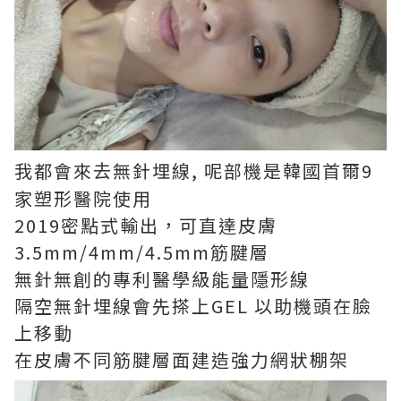
我都會來
無針埋線, 呢部機是韓國首爾9
去
家塑形醫院使用
2019密點式輸出，可直達皮膚
3.5mm/4mm/4.5mm筋腱層
無針無創的專利醫學級能量隱形線
隔空無針埋線會先搽上GEL 以助機頭在臉
上移動
在皮膚不同筋腱層面建造強力網狀棚架