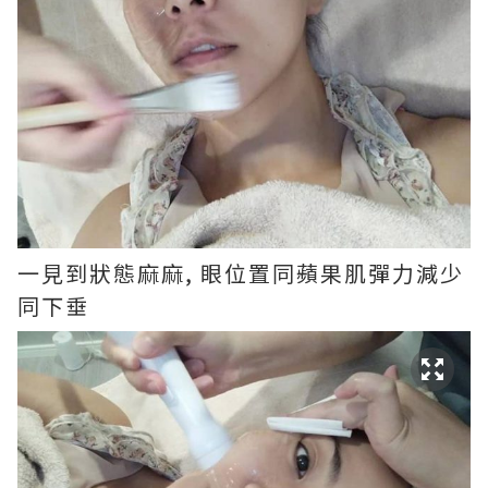
一見到狀態麻麻, 眼位置同蘋果肌彈力減少
同下垂