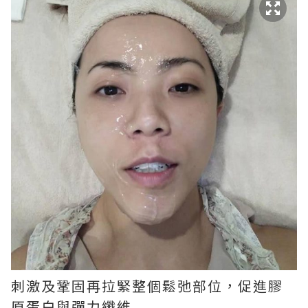
刺激及鞏固再拉緊整個鬆弛部位，促進膠
原蛋白與彈力纖維