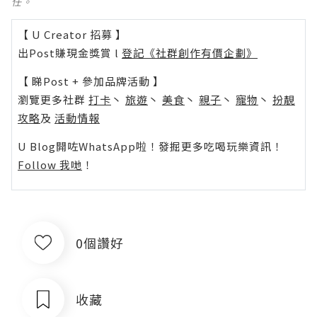
任。
【 U Creator 招募 】
出Post賺現金獎賞 l
登記《社群創作有價企劃》
【 睇Post + 參加品牌活動 】
瀏覽更多社群
打卡
丶
旅遊
丶
美食
丶
親子
丶
寵物
丶
扮靚
攻略
及
活動情報
U Blog開咗WhatsApp啦！發掘更多吃喝玩樂資訊！
Follow 我哋
！
0個讚好
收藏