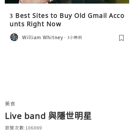
3 Best Sites to Buy Old Gmail Acco
unts Right Now
William Whitney
3小時前
美食
Live band 與隱世明星
瀏覽次數:106069