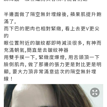
半邊面做了隔空無針埋線後, 蘋果肌提升飽
滿了,
而下巴的肥肉也相對緊緻, 看上去更V更尖
的
眼位置附近的皺紋都即時減淡很多, 有神而
充滿朝氣,簡直是去皺紋神器
用雙手摸一下, 緊緻度爆燈, 用舌頭頂一下
臉側肌肉, 做了那邊的張力更是對比更是明
顯, 要大力頂非常滿意這次的隔空無針埋
線！