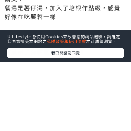
餐湯是薯仔湯，加入了培根作點綴，感覺
好像在吃薯蓉一樣
U Lifestyle 會使用Cookies來改善您的網站體驗，請確定
您同意接受本網站之
私隱政策和使用條款
才可繼續瀏覽。
主菜：
香煎帶子海膽意大利飯$358
我已閱讀及同意
口感一流，爽韌的意大利飯配上半熟的帆
立貝，生海膽，由於飯內加入甲羅燒，令
其海鮮味更濃，飯+蟹膏更香，不俗的搭配
鹿兒島茶美豚肉眼扒$288
這肉眼以肉香見稱，乾身而不韌，味道香
而不油，加入開心果及鮮奶油作點綴，
creamy 得很！配上高甜度的蜜糖芥茉煮法