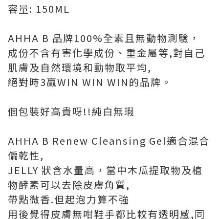
容量: 150ML
AHHA B 品牌100%全素且無動物測驗，
成份不含有害化學成份、重金屬等,對自己
肌膚及自然環境和動物取平均,
絕對時3羸WIN WIN WIN的品牌。
個包裝好高貴呀!!純白無瑕
AHHA B Renew Cleansing Gel適合混合
偏乾性,
JELLY 狀含水量高，當中木瓜提取物及植
物酵素可以去除皮膚角質,
帶點微香.但起泡力算不強
用後覺得皮膚無咁鞋手都比較有透明感,同