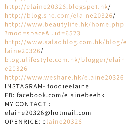
http://elaine20326.blogspot.hk
/
http://blog.she.com/elaine20326
/
http://www.beautylife.hk/home.php
?mod=space&uid=6523
http://www.saladblog.com.hk/blog/e
laine20326
/
blog.ulifestyle.com.hk/blogger/elain
e20326
http://www.weshare.hk/elaine20326
INSTAGRAM- foodieelaine
FB: facebook.com/elainebeehk
MY CONTACT :
elaine20326@hotmail.com
OPENRICE: e
laine20326