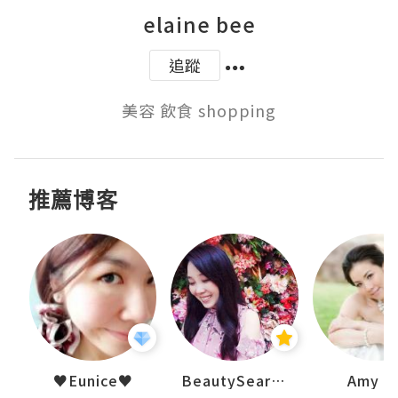
elaine bee
追蹤
美容 飲食 shopping
推薦博客
h 夏沫
♥Eunice♥
BeautySearch
Amy N