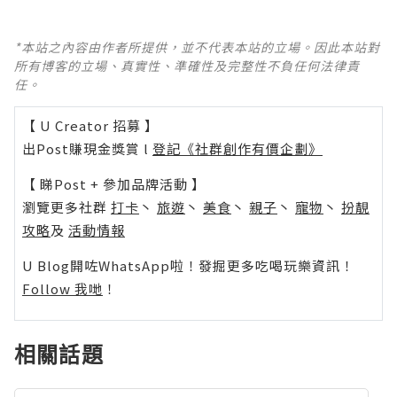
*本站之內容由作者所提供，並不代表本站的立場。因此本站對
所有博客的立場、真實性、準確性及完整性不負任何法律責
任。
【 U Creator 招募 】
出Post賺現金獎賞 l
登記《社群創作有價企劃》
【 睇Post + 參加品牌活動 】
瀏覽更多社群
打卡
丶
旅遊
丶
美食
丶
親子
丶
寵物
丶
扮靚
攻略
及
活動情報
U Blog開咗WhatsApp啦！發掘更多吃喝玩樂資訊！
Follow 我哋
！
相關話題