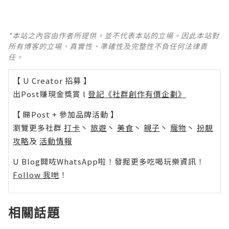
*本站之內容由作者所提供，並不代表本站的立場。因此本站對
所有博客的立場、真實性、準確性及完整性不負任何法律責
任。
【 U Creator 招募 】
出Post賺現金獎賞 l
登記《社群創作有價企劃》
【 睇Post + 參加品牌活動 】
瀏覽更多社群
打卡
丶
旅遊
丶
美食
丶
親子
丶
寵物
丶
扮靚
攻略
及
活動情報
U Blog開咗WhatsApp啦！發掘更多吃喝玩樂資訊！
Follow 我哋
！
相關話題