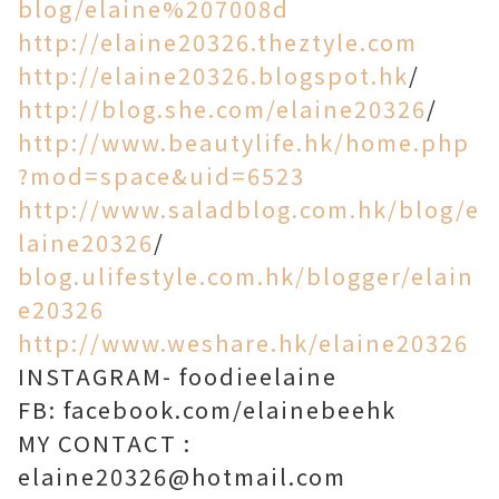
blog/elaine%207008d
http://elaine20326.theztyle.com
http://elaine20326.blogspot.hk
/
http://blog.she.com/elaine20326
/
http://www.beautylife.hk/home.php
?mod=space&uid=6523
http://www.saladblog.com.hk/blog/e
laine20326
/
blog.ulifestyle.com.hk/blogger/elain
e20326
http://www.weshare.hk/elaine20326
INSTAGRAM- foodieelaine
FB: facebook.com/elainebeehk
MY CONTACT :
elaine20326@hotmail.com