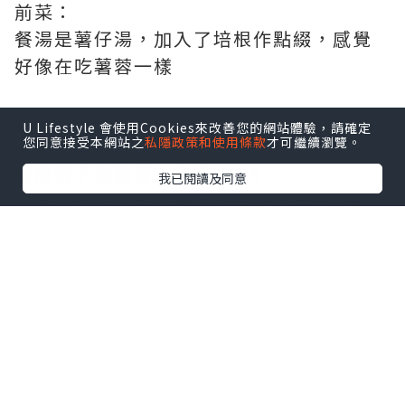
前菜：
餐湯是薯仔湯，加入了培根作點綴，感覺
好像在吃薯蓉一樣
U Lifestyle 會使用Cookies來改善您的網站體驗，請確定
您同意接受本網站之
私隱政策和使用條款
才可繼續瀏覽。
主菜：
香煎帶子海膽意大利飯$358
我已閱讀及同意
口感一流，爽韌的意大利飯配上半熟的帆
立貝，生海膽，由於飯內加入甲羅燒，令
其海鮮味更濃，飯+蟹膏更香，不俗的搭配
鹿兒島茶美豚肉眼扒$288
這肉眼以肉香見稱，乾身而不韌，味道香
而不油，加入開心果及鮮奶油作點綴，