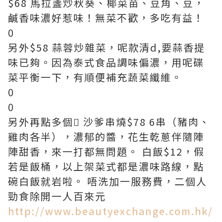
$68 馬拉盞炒秋葵、椰菜苗、豆角、豆，
鹹香味濃好惹味！無菜不歡，多吃有益！
0
另外$58 蒜蓉炒雜菜，呢款清d,要蒜香提
味已夠。因為泰式食品調味偏濃，用呢碟
菜平衡一下，有順便補充蔬菜纖維。
0
0
另外再點多個 沙爹串燒$78 6串（豬肉、
雞肉各半），濃郁的醬，花生乾蔥伴隨陣
陣甜香，來一打都無問題。 白飯$12，假
若是飯桶，以上架菜式都是濃味路線，點
碗白飯就岩啦。 唔洗加一服務費，二個人
勁食除開一人百來元
http://www.beautyexchange.com.hk/