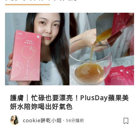
護膚｜忙碌也要漂亮！PlusDay蘋果美
妍水陪妳喝出好氣色
cookie餅乾小姐
56分鐘前