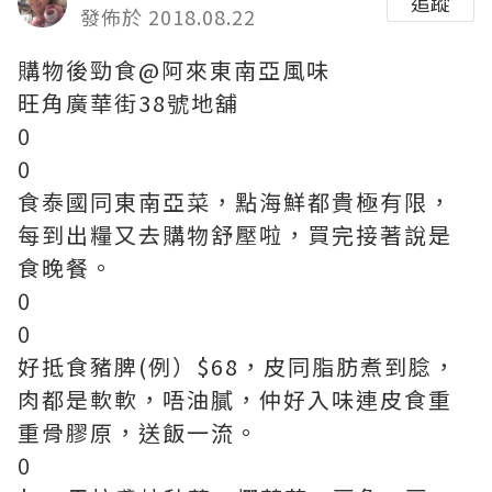
追蹤
發佈於 2018.08.22
購物後勁食@阿來東南亞風味
旺角廣華街38號地舖
0
0
食泰國同東南亞菜，點海鮮都貴極有限，
每到出糧又去購物舒壓啦，買完接著說是
食晚餐。
0
0
好抵食豬脾(例）$68，皮同脂肪煮到腍，
肉都是軟軟，唔油膩，仲好入味連皮食重
重骨膠原，送飯一流。
0