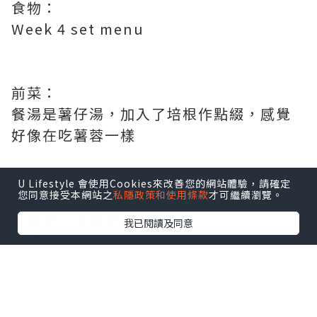
食物：
Week 4 set menu
前菜：
餐湯是薯仔湯，加入了培根作點綴，感覺
好像在吃薯蓉一樣
U Lifestyle 會使用Cookies來改善您的網站體驗，請確定
您同意接受本網站之
私隱政策和使用條款
才可繼續瀏覽。
主菜：
香煎帶子海膽意大利飯$358
我已閱讀及同意
口感一流，爽韌的意大利飯配上半熟的帆
立貝，生海膽，由於飯內加入甲羅燒，令
其海鮮味更濃，飯+蟹膏更香，不俗的搭配