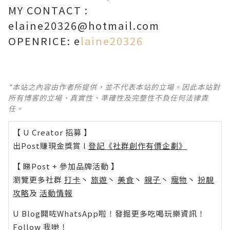
MY CONTACT :
elaine20326@hotmail.com
OPENRICE: e
laine20326
*本站之內容由作者所提供，並不代表本站的立場。因此本站對
所有博客的立場、真實性、準確性及完整性不負任何法律責
任。
【 U Creator 招募 】
出Post賺現金獎賞 l
登記《社群創作有價企劃》
【 睇Post + 參加品牌活動 】
瀏覽更多社群
打卡
丶
旅遊
丶
美食
丶
親子
丶
寵物
丶
扮靚
攻略
及
活動情報
U Blog開咗WhatsApp啦！發掘更多吃喝玩樂資訊！
Follow 我哋
！