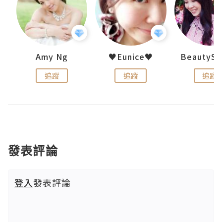
h 夏沫
Amy Ng
♥Eunice♥
追蹤
追蹤
追蹤
發表評論
登入
發表評論