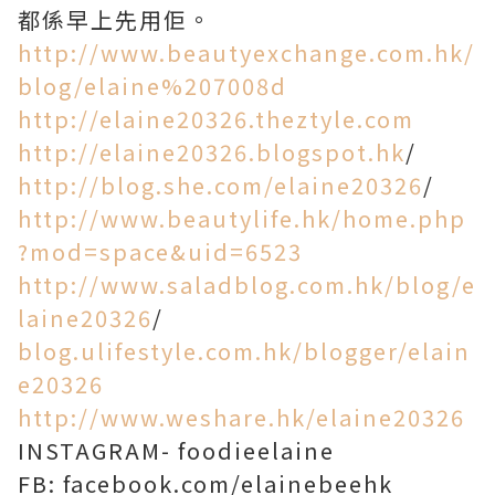
都係早上先用佢。
http://www.beautyexchange.com.hk/
blog/elaine%207008d
http://elaine20326.theztyle.com
http://elaine20326.blogspot.hk
/
http://blog.she.com/elaine20326
/
http://www.beautylife.hk/home.php
?mod=space&uid=6523
http://www.saladblog.com.hk/blog/e
laine20326
/
blog.ulifestyle.com.hk/blogger/elain
e20326
http://www.weshare.hk/elaine20326
INSTAGRAM- foodieelaine
FB: facebook.com/elainebeehk