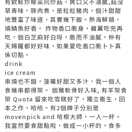
有飲鬆炒椰菜同炒菇，爽口又不油膩,菇沒
草青味。豚肉煮，是粒粒豬肉，個汁甜甜
地豐富了味道，其實幾下飯。熟海鮮類，
燒鯖魚好香。 炸物香口脆身，雞翼吃完再
吃，個白芝麻好白呀，脆而不油膩。仲有
天婦羅都好好味，如果愛吃香口脆卜卜真
係切點。
drink
ice cream
串燒也不錯，菠蘿好甜又多汁，我一個人
食幾串都得架。 個豬軟骨好入味, 有羊架食
架 Quota 留來吃雪糕好了，獨立衛生，回
本之作，哈哈。有2個牌子分別是
movenpick and 哈根大師，一人一杯。
我當然要食甜點啦，做成一小杯的，食多