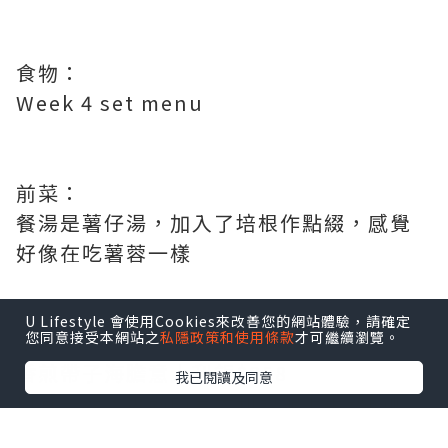
食物：
Week 4 set menu
前菜：
餐湯是薯仔湯，加入了培根作點綴，感覺
好像在吃薯蓉一樣
U Lifestyle 會使用Cookies來改善您的網站體驗，請確定
您同意接受本網站之
私隱政策和使用條款
才可繼續瀏覽。
主菜：
香煎帶子海膽意大利飯$358
我已閱讀及同意
口感一流，爽韌的意大利飯配上半熟的帆
立貝，生海膽，由於飯內加入甲羅燒，令