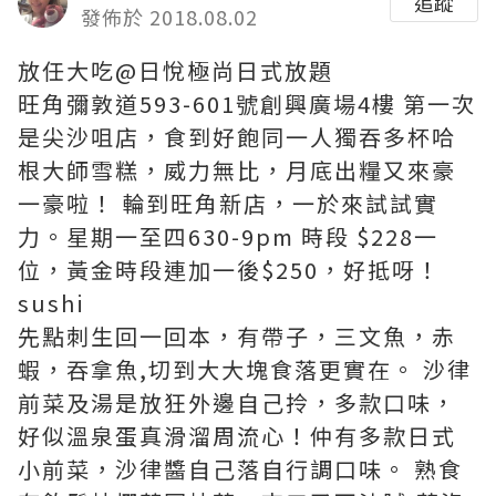
追蹤
發佈於 2018.08.02
放任大吃@日悅極尚日式放題
旺角彌敦道593-601號創興廣場4樓 第一次
是尖沙咀店，食到好飽同一人獨吞多杯哈
根大師雪糕，威力無比，月底出糧又來豪
一豪啦！ 輪到旺角新店，一於來試試實
力。星期一至四630-9pm 時段 $228一
位，黃金時段連加一後$250，好抵呀！
sushi
先點刺生回一回本，有帶子，三文魚，赤
蝦，吞拿魚,切到大大塊食落更實在。 沙律
前菜及湯是放狂外邊自己拎，多款口味，
好似溫泉蛋真滑溜周流心！仲有多款日式
小前菜，沙律醬自己落自行調口味。 熟食