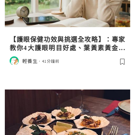
【護眼保健功效與挑選全攻略】：專家
教你4大護眼明目好處、葉黃素黃金比
例與挑選秘訣
輕養生
41分鐘前