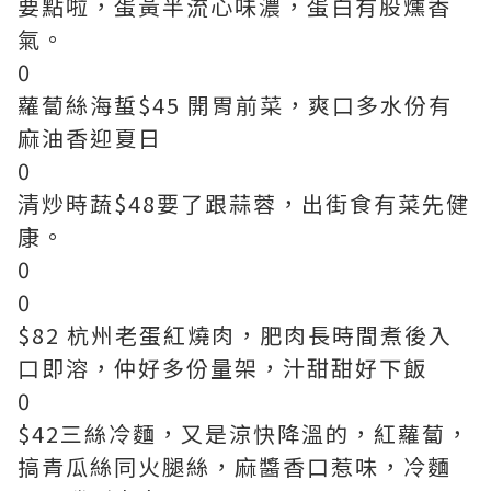
要點啦，蛋黃半流心味濃，蛋白有股燻香
氣。
0
蘿蔔絲海蜇$45 開胃前菜，爽口多水份有
麻油香迎夏日
0
清炒時蔬$48要了跟蒜蓉，出街食有菜先健
康。
0
0
$82 杭州老蛋紅燒肉，肥肉長時間煮後入
口即溶，仲好多份量架，汁甜甜好下飯
0
$42三絲冷麵，又是涼快降溫的，紅蘿蔔，
搞青瓜絲同火腿絲，麻醬香口惹味，冷麵