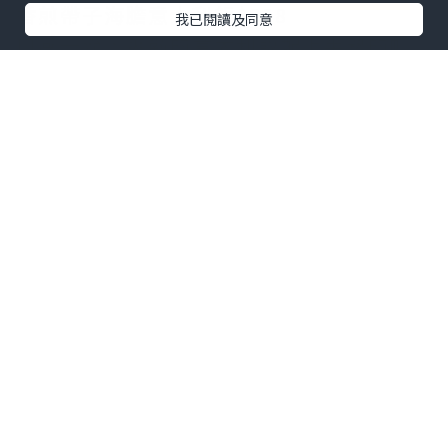
香煎帶子海膽意大利飯$358
我已閱讀及同意
口感一流，爽韌的意大利飯配上半熟的帆
立貝，生海膽，由於飯內加入甲羅燒，令
其海鮮味更濃，飯+蟹膏更香，不俗的搭配
鹿兒島茶美豚肉眼扒$288
這肉眼以肉香見稱，乾身而不韌，味道香
而不油，加入開心果及鮮奶油作點綴，
creamy 得很！配上高甜度的蜜糖芥茉煮法
國栗子，健康！
無酒精雞尾酒 餐+$58
Made of gold
就是一杯巧克力奶加上兩顆棉花糖啦，