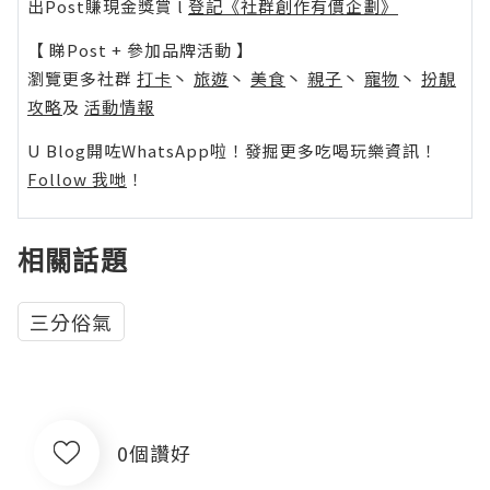
出Post賺現金獎賞 l
登記《社群創作有價企劃》
【 睇Post + 參加品牌活動 】
瀏覽更多社群
打卡
丶
旅遊
丶
美食
丶
親子
丶
寵物
丶
扮靚
攻略
及
活動情報
U Blog開咗WhatsApp啦！發掘更多吃喝玩樂資訊！
Follow 我哋
！
相關話題
三分俗氣
0個讚好