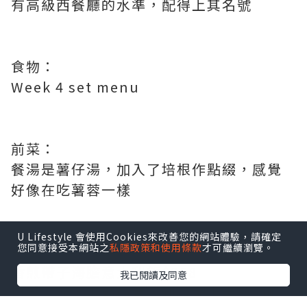
有高級西餐廳的水準，配得上其名號
食物：
Week 4 set menu
前菜：
餐湯是薯仔湯，加入了培根作點綴，感覺
好像在吃薯蓉一樣
U Lifestyle 會使用Cookies來改善您的網站體驗，請確定
您同意接受本網站之
私隱政策和使用條款
才可繼續瀏覽。
主菜：
香煎帶子海膽意大利飯$358
我已閱讀及同意
口感一流，爽韌的意大利飯配上半熟的帆