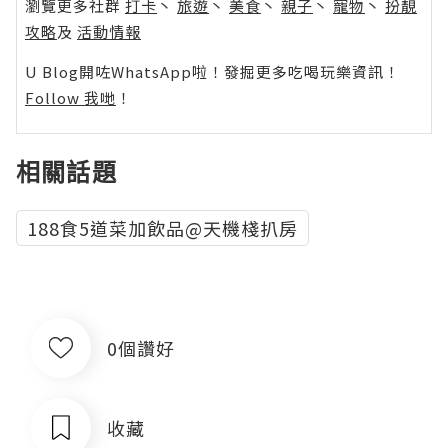
瀏覽更多社群
打卡
丶
旅遊
丶
美食
丶
親子
丶
寵物
丶
扮靚
攻略
及
活動情報
U Blog開咗WhatsApp啦！發掘更多吃喝玩樂資訊！
Follow 我哋
！
相關話題
188食5道菜加飲品@天機棧扒房
0個讚好
收藏