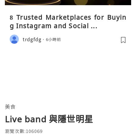
8 Trusted Marketplaces for Buyin
g Instagram and Social ...
trdgfdg
6小時前
美食
Live band 與隱世明星
瀏覽次數:106069