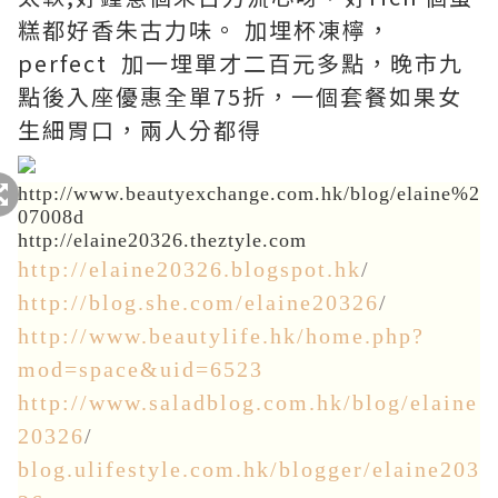
糕都好香朱古力味。 加埋杯凍檸，
perfect 加一埋單才二百元多點，晚市九
點後入座優惠全單75折，一個套餐如果女
生細胃口，兩人分都得
http://www.beautyexchange.com.hk/blog/elaine%2
07008d
http://elaine20326.theztyle.com
http://elaine20326.blogspot.hk
/
http://blog.she.com/elaine20326
/
http://www.beautylife.hk/home.php?
mod=space&uid=6523
http://www.saladblog.com.hk/blog/elaine
20326
/
blog.ulifestyle.com.hk/blogger/elaine203