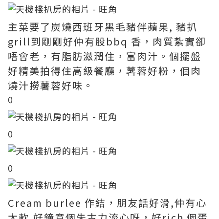
主菜要了炭燒西班牙黑毛豬伴蘋果, 豬扒
grill到剛剛好仲有股bbq 香，肉質紮實卻
唔會老，有脂肪滋潤住，富肉汁。個擺盤
好精美拍得住高級餐廳，薯蓉好粉，個肉
燒汁撈薯蓉好味。
0
0
0
Cream burlee 作結，朋友話好滑,仲有心
太軟,好鐘意個朱古力流心呀，好rich 個蛋