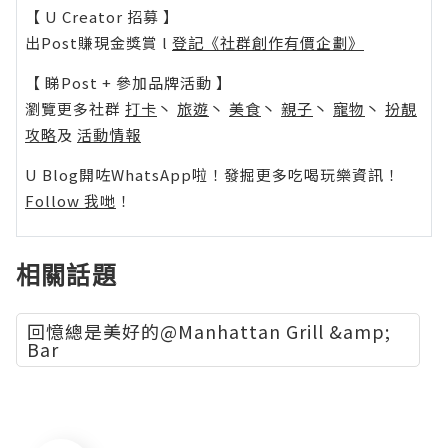
【 U Creator 招募 】
出Post賺現金獎賞 l
登記《社群創作有價企劃》
【 睇Post + 參加品牌活動 】
瀏覽更多社群
打卡
丶
旅遊
丶
美食
丶
親子
丶
寵物
丶
扮靚
攻略
及
活動情報
U Blog開咗WhatsApp啦！發掘更多吃喝玩樂資訊！
Follow 我哋
！
相關話題
回憶總是美好的@Manhattan Grill &amp;
Bar