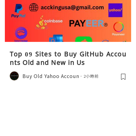
Top 09 Sites to Buy GitHub Accou
nts Old and New in Us
Buy Old Yahoo Accoun
2小時前