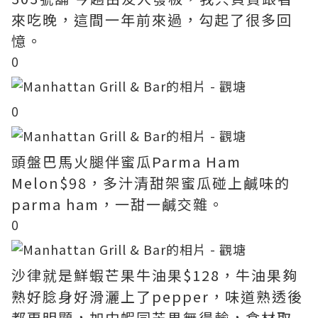
來吃晚，這間一年前來過，勾起了很多回
憶。
0
0
頭盤巴馬火腿伴蜜瓜Parma Ham
Melon$98，多汁清甜架蜜瓜碰上鹹味的
parma ham，一甜一鹹交雜。
0
沙律就是鮮蝦芒果牛油果$128，牛油果夠
熟好腍身好滑灑上了pepper，味道熟透後
都更明顯，加中蝦同芒果無得輸，食材取