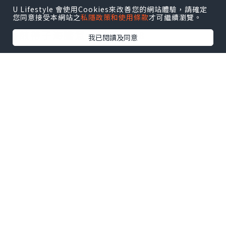
U Lifestyle 會使用Cookies來改善您的網站體驗，請確定
您同意接受本網站之
私隱政策和使用條款
才可繼續瀏覽。
主菜：
香煎帶子海膽意大利飯$358
我已閱讀及同意
口感一流，爽韌的意大利飯配上半熟的帆
立貝，生海膽，由於飯內加入甲羅燒，令
其海鮮味更濃，飯+蟹膏更香，不俗的搭配
鹿兒島茶美豚肉眼扒$288
這肉眼以肉香見稱，乾身而不韌，味道香
而不油，加入開心果及鮮奶油作點綴，
creamy 得很！配上高甜度的蜜糖芥茉煮法
國栗子，健康！
無酒精雞尾酒 餐+$58