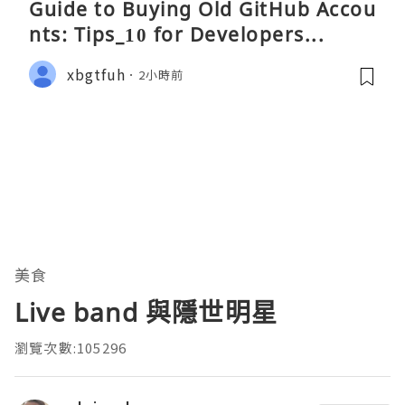
Guide to Buying Old GitHub Accou
nts: Tips_10 for Developers...
xbgtfuh
2小時前
美食
Live band 與隱世明星
瀏覽次數:105296