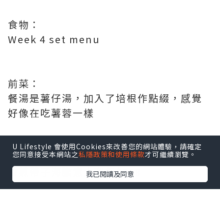
食物：
Week 4 set menu
前菜：
餐湯是薯仔湯，加入了培根作點綴，感覺
好像在吃薯蓉一樣
U Lifestyle 會使用Cookies來改善您的網站體驗，請確定
您同意接受本網站之
私隱政策和使用條款
才可繼續瀏覽。
主菜：
香煎帶子海膽意大利飯$358
我已閱讀及同意
口感一流，爽韌的意大利飯配上半熟的帆
立貝，生海膽，由於飯內加入甲羅燒，令
其海鮮味更濃，飯+蟹膏更香，不俗的搭配