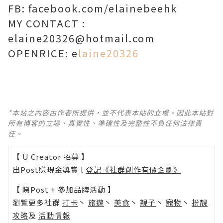
FB: facebook.com/elainebeehk
MY CONTACT :
elaine20326@hotmail.com
OPENRICE: e
laine20326
*本站之內容由作者所提供，並不代表本站的立場。因此本站對
所有博客的立場、真實性、準確性及完整性不負任何法律責
任。
【 U Creator 招募 】
出Post賺現金獎賞 l
登記《社群創作有價企劃》
【 睇Post + 參加品牌活動 】
瀏覽更多社群
打卡
丶
旅遊
丶
美食
丶
親子
丶
寵物
丶
扮靚
攻略
及
活動情報