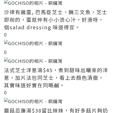
沙律有雞蛋, 巴馬臣芝士，醃三文魚，芝士
即削的，蛋就仲有小小流心汁，好滑呀，
個salad dressing 味道得宜。
0
0
法式芝士洋蔥湯$45，煮到甜味出曬來的洋
蔥，加片法包同芝士，看上去顏色清徹，
其實味道好實在同略鹹。
0
蘑菇忌廉湯$38留比妹妹，有好多菇片夠奶