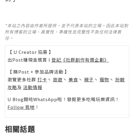
*本站之內容由作者所提供，並不代表本站的立場。因此本站對
所有博客的立場、真實性、準確性及完整性不負任何法律責
任。
【 U Creator 招募 】
出Post賺現金獎賞 l
登記《社群創作有價企劃》
【 睇Post + 參加品牌活動 】
瀏覽更多社群
打卡
丶
旅遊
丶
美食
丶
親子
丶
寵物
丶
扮靚
攻略
及
活動情報
U Blog開咗WhatsApp啦！發掘更多吃喝玩樂資訊！
Follow 我哋
！
相關話題