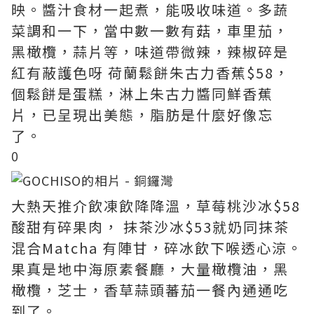
映。醬汁食材一起煮，能吸收味道。多蔬
菜調和一下，當中數一數有菇，車里茄，
黑橄欖，蒜片等，味道帶微辣，辣椒碎是
紅有蔽護色呀 荷蘭鬆餅朱古力香蕉$58，
個鬆餅是蛋糕，淋上朱古力醬同鮮香蕉
片，已呈現出美態，脂肪是什麼好像忘
了。
0
大熱天推介飲凍飲降降溫，草莓桃沙冰$58
酸甜有碎果肉， 抹茶沙冰$53就奶同抹茶
混合Matcha 有陣甘，碎冰飲下喉透心涼。
果真是地中海原素餐廳，大量橄欖油，黑
橄欖，芝士，香草蒜頭蕃茄一餐內通通吃
到了。