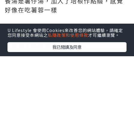
餐湯是薯仔湯，加入了培根作點綴，感覺
好像在吃薯蓉一樣
U Lifestyle 會使用Cookies來改善您的網站體驗，請確定
您同意接受本網站之
私隱政策和使用條款
才可繼續瀏覽。
主菜：
香煎帶子海膽意大利飯$358
我已閱讀及同意
口感一流，爽韌的意大利飯配上半熟的帆
立貝，生海膽，由於飯內加入甲羅燒，令
其海鮮味更濃，飯+蟹膏更香，不俗的搭配
鹿兒島茶美豚肉眼扒$288
這肉眼以肉香見稱，乾身而不韌，味道香
而不油，加入開心果及鮮奶油作點綴，
creamy 得很！配上高甜度的蜜糖芥茉煮法