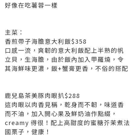
好像在吃薯蓉一樣
主菜：
香煎帶子海膽意大利飯$358
口感一流，爽韌的意大利飯配上半熟的帆
立貝，生海膽，由於飯內加入甲羅燒，令
其海鮮味更濃，飯+蟹膏更香，不俗的搭配
鹿兒島茶美豚肉眼扒$288
這肉眼以肉香見稱，乾身而不韌，味道香
而不油，加入開心果及鮮奶油作點綴，
creamy 得很！配上高甜度的蜜糖芥茉煮法
國栗子，健康！