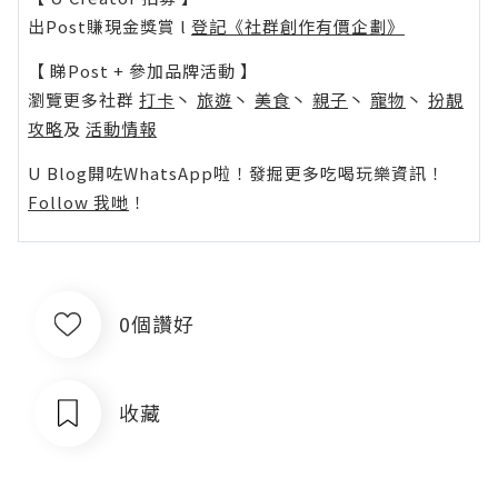
出Post賺現金獎賞 l
登記《社群創作有價企劃》
【 睇Post + 參加品牌活動 】
瀏覽更多社群
打卡
丶
旅遊
丶
美食
丶
親子
丶
寵物
丶
扮靚
攻略
及
活動情報
U Blog開咗WhatsApp啦！發掘更多吃喝玩樂資訊！
Follow 我哋
！
0個讚好
收藏