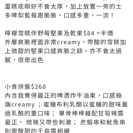
蛋糕底剛好不會太厚，加上放置一旁的士
多啤梨藍莓跟脆脆，口感多重，一流！
檸檬雪糕伴野莓堅果及乾果$84 =半價
外層爽脆裡面非常creamy，帶酸的雪糕加
上微甜的堅果口感爽脆之餘，亦不會太過
膩，很是出色
小食拼盤$268
內含我覺得最正的啤酒炸牛油果，口感極
端creamy ；蜜糖布利乳酪以蜜糖的甜味蓋
過乳酪的重口味； 單骨棒棒雞配甘筍辣醬
最正， 微辣又帶些刺激； 虎蝦串和魷魚串
則跟酸甜的千島醬相襯