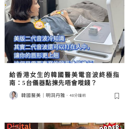
給香港女生的韓國醫美電音波終極指
南：5台儀器點揀先唔會嘥錢？
韓國醫美｜明洞丹雅
48分鐘前