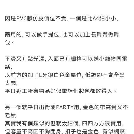
因是PVC膠仿皮價位不貴, 一個是比A4細小小,
兩用的, 可以做手提包, 也可以加上長肩帶做肩
包。
平滑又有點光澤, 入面已有細格可以送小雜物同電
話,
以前方的加了L牙銀白色金屬位, 低調卻不會全黑
太悶,
平日返工所有物品好似電話化妝包都放得入。
另一個就平日出街或PARTY用, 金色的帶高貴又不
老積
其實我有個類似的但就太細個, 四四方方很實用,
但容量不高因不夠闊身, 扣子也是金色, 有似蝴蝶