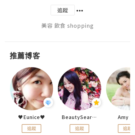
追蹤
美容 飲食 shopping
推薦博客
h 夏沫
♥Eunice♥
BeautySearch
Amy N
追蹤
追蹤
追蹤