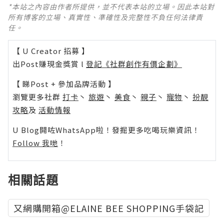
*本站之內容由作者所提供，並不代表本站的立場。因此本站對
所有博客的立場、真實性、準確性及完整性不負任何法律責
任。
【 U Creator 招募 】
出Post賺現金獎賞 l
登記《社群創作有價企劃》
【 睇Post + 參加品牌活動 】
瀏覽更多社群
打卡
丶
旅遊
丶
美食
丶
親子
丶
寵物
丶
扮靚
攻略
及
活動情報
U Blog開咗WhatsApp啦！發掘更多吃喝玩樂資訊！
Follow 我哋
！
相關話題
又網購開箱@ELAINE BEE SHOPPING手袋記