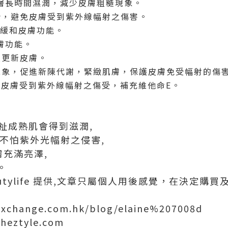
表層長時間濕潤，減少皮膚粗糙現象。
配合，避免皮膚受到紫外線幅射之傷害。
、緩和皮膚功能。
皮膚功能。
及更新皮膚。
化現象，促進新陳代謝，緊緻肌膚，保護皮膚免受幅射的傷
 避免皮膚受到紫外線幅射之傷受，補充維他命E。
性祉成熟肌會得到滋潤,
, 不怕紫外光幅射之侵害,
膚充滿亮澤,
。
utylife 提供,文章只屬個人用後感覺，在決定購
exchange.com.hk/blog/elaine%207008d
theztyle.com