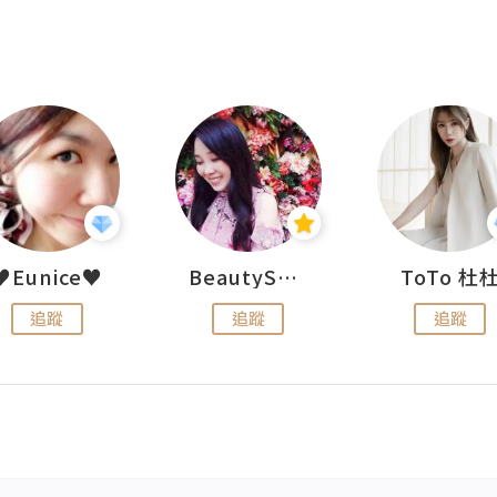
♥Eunice♥
BeautySearch
ToTo 杜
追蹤
追蹤
追蹤