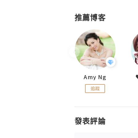
推薦博客
LoveCath 夏沫
Amy Ng
追蹤
追蹤
發表評論