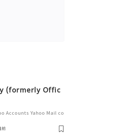
y (formerly Offic
oo Accounts Yahoo Mail co
people worldwide for pers
respondence, and online a
鐘前