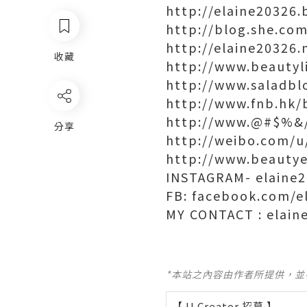
http://elaine20326.
http://blog.she.co
http://elaine20326
收藏
http://www.beautyl
http://www.saladbl
http://www.fnb.hk/
http://www.@#$%&
分享
http://weibo.com/
http://www.beauty
INSTAGRAM- elaine
FB: facebook.com/e
MY CONTACT : elai
*本站之內容由作者所提供，
【 U Creator 招募 】