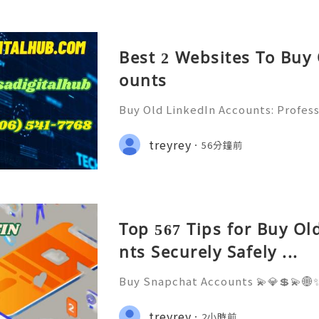
Best 2 Websites To Buy
ounts
Buy Old LinkedIn Accounts: Profess
rivacy Protection & Responsible
ide 2026) 💫💎💲💫🌐✨💎Fast & Rel
treyrey
56分鐘前
rt 💫💎💲💫🌐✨💎WhatsApp :+1 (506)
Top 567 Tips for Buy O
nts Securely Safely ...
Buy Snapchat Accounts 💫💎💲💫🌐✨
stomer Support 💫💎💲💫🌐✨💎What
💫💎💲💫🌐✨💎Telegram: @usadigita
treyrey
2小時前