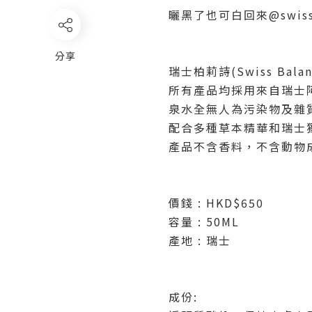
曬黑了也可白回來@swiss 
分享
瑞士柏莉詩(Swiss Bal
所有產品均採用來自瑞士阿爾卑斯
泉水全無人為污染物及雜
配合多種草本精華和瑞士
產品不含香料，不含動物
價錢
: HKD$650
容量
: 50ML
產地 : 瑞士
成份: