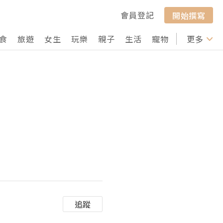
會員登記
開始撰寫
食
旅遊
女生
玩樂
親子
生活
寵物
行山
更多
打卡
追蹤