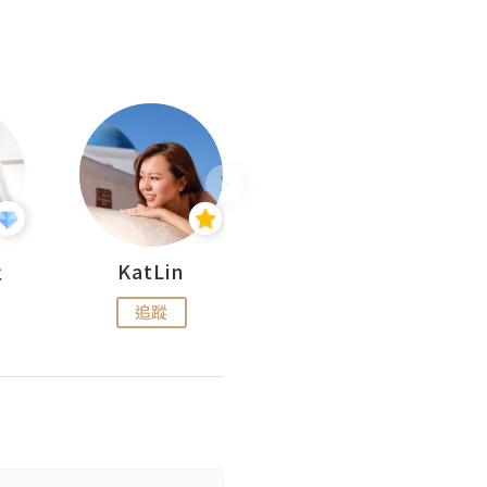
杜
KatLin
Missmiki 米奇小姐
追蹤
追蹤