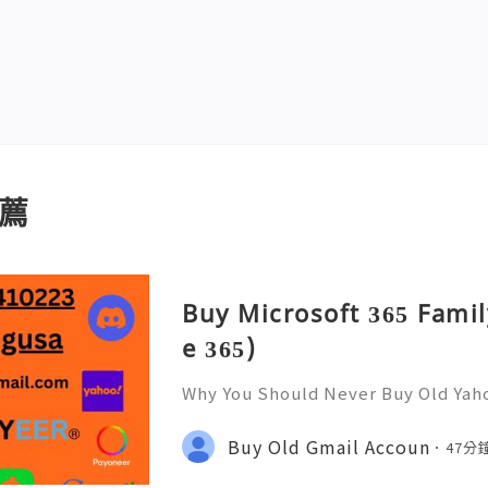
薦
Buy Microsoft 365 Famil
e 365)
Why You Should Never Buy Old Yah
ntinues to be used by millions of 
onal communication, business cor
Buy Old Gmail Accoun
47分
ccount recovery. Because of