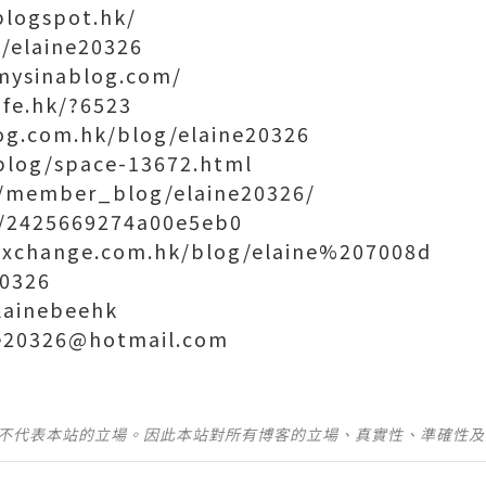
blogspot.hk/
m/elaine20326
.mysinablog.com/
ife.hk/?6523
og.com.hk/blog/elaine20326
blog/space-13672.html
/member_blog/elaine20326/
u/2425669274a00e5eb0
exchange.com.hk/blog/elaine%207008d
20326
lainebeehk
ne20326@hotmail.com
並不代表本站的立場。因此本站對所有博客的立場、真實性、準確性