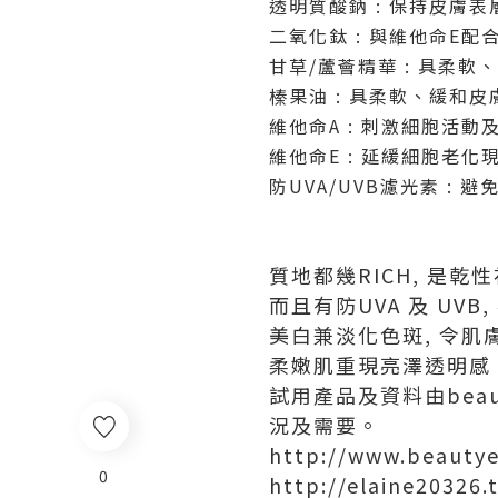
透明質酸鈉 : 保持皮膚
二氧化鈦 : 與維他命E
甘草/蘆薈精華 : 具柔軟
榛果油 : 具柔軟、緩和
維他命A : 刺激細胞活動
維他命E : 延緩細胞老
防UVA/UVB濾光素 :
質地都幾RICH, 是乾
而且有防UVA 及 UVB
美白兼淡化色斑, 令肌
柔嫩肌重現亮澤透明感
試用產品及資料由bea
況及需要。
http://www.beauty
0
http://elaine20326.