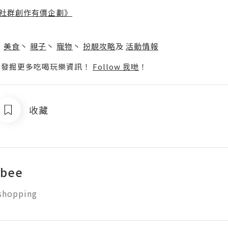
社群創作有價企劃》
】
丶
美食
丶
親子
丶
寵物
丶
扮靚攻略
及
活動情報
p啦！發掘更多吃喝玩樂資訊！
Follow 我哋
！
收藏
 bee
hopping