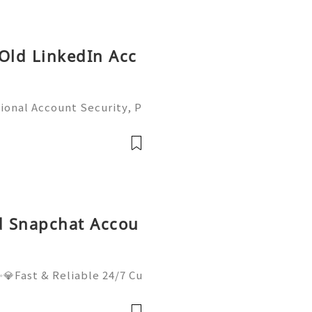
 Old LinkedIn Acc
ional Account Security, P
 Management (Complete Gu
iable 24/7 Customer Suppo
 541-7
ld Snapchat Accou
💎Fast & Reliable 24/7 Cu
sApp :+1 (506) 541-7768
lhub 💫💎💲💫🌐✨💎Discor